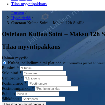
Tilaa myyntipakkaus
Etusivu
/
Hyvä tietää
/
Ostetaan Kultaa Soini – Maksu 12h Sisällä!
Ostetaan Kultaa Soini – Maksu 12h Si
Tilaa myyntipakkaus
Haluan myydä:
Kultaa, palladiumia tai platinaa
Voit toimittaa pienet hopeae
Etunimi *
Sukunimi *
Lähiosoite *
Postinumero *
Postitoimipaikka *
Puhelin
Sähköposti
Tilaa ilmainen myyntipakkaus