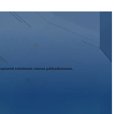
opeaerät toimitetaan omassa pakkauksessaan.