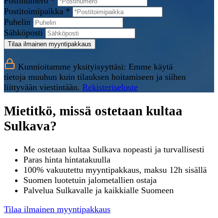
Postinumero *
Postitoimipaikka *
Puhelin
Sähköposti
Tilaa ilmainen myyntipakkaus
Kunnioitamme yksityisyyttäsi: Emme käytä
tietoja muuhun kuin tilauksen hoitamiseen ja siihen
liittyvään viestintään.
Rekisteriseloste
Mietitkö, missä ostetaan kultaa
Sulkava?
Me ostetaan kultaa Sulkava nopeasti ja turvallisesti
Paras hinta hintatakuulla
100% vakuutettu myyntipakkaus, maksu 12h sisällä
Suomen luotetuin jalometallien ostaja
Palvelua Sulkavalle ja kaikkialle Suomeen
Tilaa ilmainen myyntipakkaus