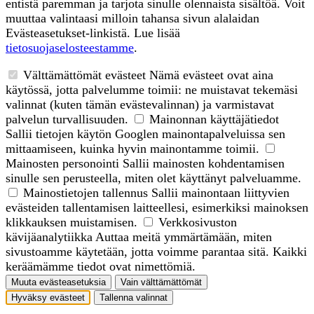
entistä paremman ja tarjota sinulle olennaista sisältöä. Voit
muuttaa valintaasi milloin tahansa sivun alalaidan
Evästeasetukset-linkistä. Lue lisää
tietosuojaselosteestamme
.
Välttämättömät evästeet
Nämä evästeet ovat aina
käytössä, jotta palvelumme toimii: ne muistavat tekemäsi
valinnat (kuten tämän evästevalinnan) ja varmistavat
palvelun turvallisuuden.
Mainonnan käyttäjätiedot
Sallii tietojen käytön Googlen mainontapalveluissa sen
mittaamiseen, kuinka hyvin mainontamme toimii.
Mainosten personointi
Sallii mainosten kohdentamisen
sinulle sen perusteella, miten olet käyttänyt palveluamme.
Mainostietojen tallennus
Sallii mainontaan liittyvien
evästeiden tallentamisen laitteellesi, esimerkiksi mainoksen
klikkauksen muistamisen.
Verkkosivuston
kävijäanalytiikka
Auttaa meitä ymmärtämään, miten
sivustoamme käytetään, jotta voimme parantaa sitä. Kaikki
keräämämme tiedot ovat nimettömiä.
Muuta evästeasetuksia
Vain välttämättömät
Hyväksy evästeet
Tallenna valinnat