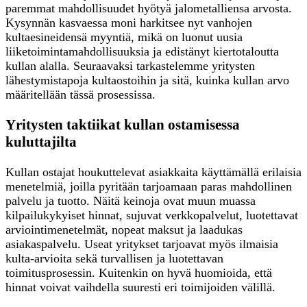
paremmat mahdollisuudet hyötyä jalometalliensa arvosta.
Kysynnän kasvaessa moni harkitsee nyt vanhojen
kultaesineidensä myyntiä, mikä on luonut uusia
liiketoimintamahdollisuuksia ja edistänyt kiertotaloutta
kullan alalla. Seuraavaksi tarkastelemme yritysten
lähestymistapoja kultaostoihin ja sitä, kuinka kullan arvo
määritellään tässä prosessissa.
Yritysten taktiikat kullan ostamisessa
kuluttajilta
Kullan ostajat houkuttelevat asiakkaita käyttämällä erilaisia
menetelmiä, joilla pyritään tarjoamaan paras mahdollinen
palvelu ja tuotto. Näitä keinoja ovat muun muassa
kilpailukykyiset hinnat, sujuvat verkkopalvelut, luotettavat
arviointimenetelmät, nopeat maksut ja laadukas
asiakaspalvelu. Useat yritykset tarjoavat myös ilmaisia
kulta-arvioita sekä turvallisen ja luotettavan
toimitusprosessin. Kuitenkin on hyvä huomioida, että
hinnat voivat vaihdella suuresti eri toimijoiden välillä.