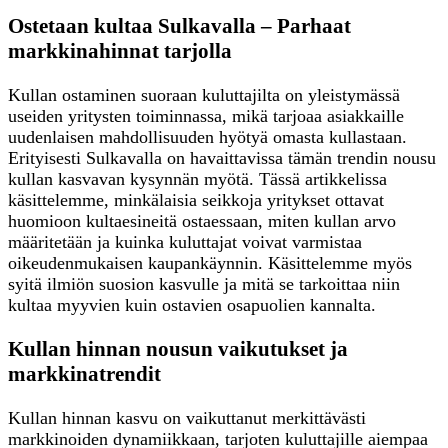
Ostetaan kultaa Sulkavalla – Parhaat
markkinahinnat tarjolla
Kullan ostaminen suoraan kuluttajilta on yleistymässä
useiden yritysten toiminnassa, mikä tarjoaa asiakkaille
uudenlaisen mahdollisuuden hyötyä omasta kullastaan.
Erityisesti Sulkavalla on havaittavissa tämän trendin nousu
kullan kasvavan kysynnän myötä. Tässä artikkelissa
käsittelemme, minkälaisia seikkoja yritykset ottavat
huomioon kultaesineitä ostaessaan, miten kullan arvo
määritetään ja kuinka kuluttajat voivat varmistaa
oikeudenmukaisen kaupankäynnin. Käsittelemme myös
syitä ilmiön suosion kasvulle ja mitä se tarkoittaa niin
kultaa myyvien kuin ostavien osapuolien kannalta.
Kullan hinnan nousun vaikutukset ja
markkinatrendit
Kullan hinnan kasvu on vaikuttanut merkittävästi
markkinoiden dynamiikkaan, tarjoten kuluttajille aiempaa