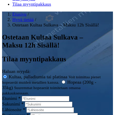
Tilaa myyntipakkaus
Etusivu
/
Hyvä tietää
/
Ostetaan Kultaa Sulkava – Maksu 12h Sisällä!
Ostetaan Kultaa Sulkava –
Maksu 12h Sisällä!
Tilaa myyntipakkaus
Haluan myydä:
Kultaa, palladiumia tai platinaa
Voit toimittaa pienet
Hopeaa (200g -
hopeaerät muiden metallien kanssa.
35kg)
Suuremmat hopeaerät toimitetaan omassa
pakkauksessaan.
Etunimi *
Sukunimi *
Lähiosoite *