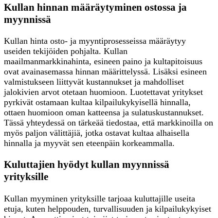
Kullan hinnan määräytyminen ostossa ja
myynnissä
Kullan hinta osto- ja myyntiprosesseissa määräytyy
useiden tekijöiden pohjalta. Kullan
maailmanmarkkinahinta, esineen paino ja kultapitoisuus
ovat avainasemassa hinnan määrittelyssä. Lisäksi esineen
valmistukseen liittyvät kustannukset ja mahdolliset
jalokivien arvot otetaan huomioon. Luotettavat yritykset
pyrkivät ostamaan kultaa kilpailukykyisellä hinnalla,
ottaen huomioon oman katteensa ja sulatuskustannukset.
Tässä yhteydessä on tärkeää tiedostaa, että markkinoilla on
myös paljon välittäjiä, jotka ostavat kultaa alhaisella
hinnalla ja myyvät sen eteenpäin korkeammalla.
Kuluttajien hyödyt kullan myynnissä
yrityksille
Kullan myyminen yrityksille tarjoaa kuluttajille useita
etuja, kuten helppouden, turvallisuuden ja kilpailukykyiset