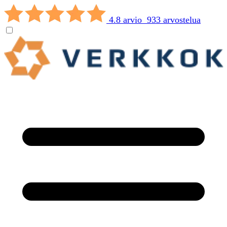
4.8 arvio 933 arvostelua