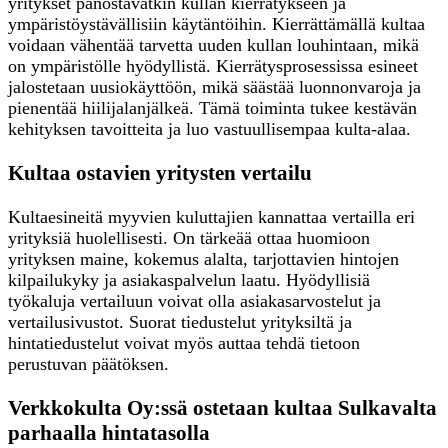
yritykset panostavatkin kullan kierrätykseen ja
ympäristöystävällisiin käytäntöihin. Kierrättämällä kultaa
voidaan vähentää tarvetta uuden kullan louhintaan, mikä
on ympäristölle hyödyllistä. Kierrätysprosessissa esineet
jalostetaan uusiokäyttöön, mikä säästää luonnonvaroja ja
pienentää hiilijalanjälkeä. Tämä toiminta tukee kestävän
kehityksen tavoitteita ja luo vastuullisempaa kulta-alaa.
Kultaa ostavien yritysten vertailu
Kultaesineitä myyvien kuluttajien kannattaa vertailla eri
yrityksiä huolellisesti. On tärkeää ottaa huomioon
yrityksen maine, kokemus alalta, tarjottavien hintojen
kilpailukyky ja asiakaspalvelun laatu. Hyödyllisiä
työkaluja vertailuun voivat olla asiakasarvostelut ja
vertailusivustot. Suorat tiedustelut yrityksiltä ja
hintatiedustelut voivat myös auttaa tehdä tietoon
perustuvan päätöksen.
Verkkokulta Oy:ssä ostetaan kultaa Sulkavalta
parhaalla hintatasolla