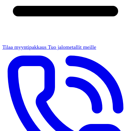
Tilaa myyntipakkaus
Tuo jalometallit meille