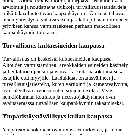
hinnat. Ammattimaiset toimijat tarjoavat asiantuntevaa
arviointia ja noudattavat tiukkoja turvallisuusstandardeja,
mikä takaa luotettavan kaupankäynnin. On suositeltavaa
tehdä yhteistyötä vakavaraisen ja alalla pitkään toimineen
yrityksen kanssa varmistaakseen parhaan mahdollisen
kaupankäynnin tuloksen.
Turvallisuus kultaesineiden kaupassa
Turvallisuus on keskeistä kultaesineiden kaupassa.
Aitouden varmistaminen, arvokkaiden esineiden käsittely
ja henkilötietojen suojaus ovat tärkeitä näkökohtia sekä
ostajille että myyjille. Laadukkaat testausvälineet ja
turvallisuusjärjestelyt, kuten vartiointi ja kameravalvonta,
ovat oleellisia arvoesineiden suojelemiseksi. Myös
henkilökunnan koulutus ja tietosuojakäytännöt ovat
avainasemassa turvallisen kaupankäynnin takaamiseksi.
Ympäristöystävällisyys kullan kaupassa
Ympäristönäkökohdat ovat nousseet tärkeiksi, ja monet