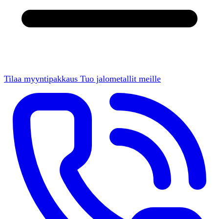
Tilaa myyntipakkaus
Tuo jalometallit meille