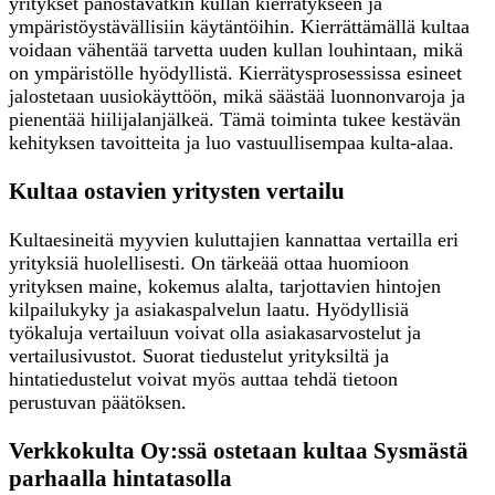
yritykset panostavatkin kullan kierrätykseen ja
ympäristöystävällisiin käytäntöihin. Kierrättämällä kultaa
voidaan vähentää tarvetta uuden kullan louhintaan, mikä
on ympäristölle hyödyllistä. Kierrätysprosessissa esineet
jalostetaan uusiokäyttöön, mikä säästää luonnonvaroja ja
pienentää hiilijalanjälkeä. Tämä toiminta tukee kestävän
kehityksen tavoitteita ja luo vastuullisempaa kulta-alaa.
Kultaa ostavien yritysten vertailu
Kultaesineitä myyvien kuluttajien kannattaa vertailla eri
yrityksiä huolellisesti. On tärkeää ottaa huomioon
yrityksen maine, kokemus alalta, tarjottavien hintojen
kilpailukyky ja asiakaspalvelun laatu. Hyödyllisiä
työkaluja vertailuun voivat olla asiakasarvostelut ja
vertailusivustot. Suorat tiedustelut yrityksiltä ja
hintatiedustelut voivat myös auttaa tehdä tietoon
perustuvan päätöksen.
Verkkokulta Oy:ssä ostetaan kultaa Sysmästä
parhaalla hintatasolla