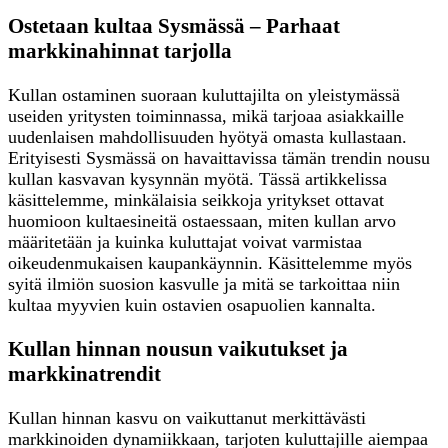
Ostetaan kultaa Sysmässä – Parhaat
markkinahinnat tarjolla
Kullan ostaminen suoraan kuluttajilta on yleistymässä
useiden yritysten toiminnassa, mikä tarjoaa asiakkaille
uudenlaisen mahdollisuuden hyötyä omasta kullastaan.
Erityisesti Sysmässä on havaittavissa tämän trendin nousu
kullan kasvavan kysynnän myötä. Tässä artikkelissa
käsittelemme, minkälaisia seikkoja yritykset ottavat
huomioon kultaesineitä ostaessaan, miten kullan arvo
määritetään ja kuinka kuluttajat voivat varmistaa
oikeudenmukaisen kaupankäynnin. Käsittelemme myös
syitä ilmiön suosion kasvulle ja mitä se tarkoittaa niin
kultaa myyvien kuin ostavien osapuolien kannalta.
Kullan hinnan nousun vaikutukset ja
markkinatrendit
Kullan hinnan kasvu on vaikuttanut merkittävästi
markkinoiden dynamiikkaan, tarjoten kuluttajille aiempaa