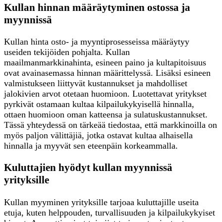
Kullan hinnan määräytyminen ostossa ja
myynnissä
Kullan hinta osto- ja myyntiprosesseissa määräytyy
useiden tekijöiden pohjalta. Kullan
maailmanmarkkinahinta, esineen paino ja kultapitoisuus
ovat avainasemassa hinnan määrittelyssä. Lisäksi esineen
valmistukseen liittyvät kustannukset ja mahdolliset
jalokivien arvot otetaan huomioon. Luotettavat yritykset
pyrkivät ostamaan kultaa kilpailukykyisellä hinnalla,
ottaen huomioon oman katteensa ja sulatuskustannukset.
Tässä yhteydessä on tärkeää tiedostaa, että markkinoilla on
myös paljon välittäjiä, jotka ostavat kultaa alhaisella
hinnalla ja myyvät sen eteenpäin korkeammalla.
Kuluttajien hyödyt kullan myynnissä
yrityksille
Kullan myyminen yrityksille tarjoaa kuluttajille useita
etuja, kuten helppouden, turvallisuuden ja kilpailukykyiset