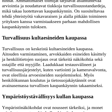
hinnat. Ammattimaiset toimijat tarjoavat asiantuntevaa
arviointia ja noudattavat tiukkoja turvallisuusstandardeja,
mikä takaa luotettavan kaupankäynnin. On suositeltavaa
tehdä yhteistyötä vakavaraisen ja alalla pitkään toimineen
yrityksen kanssa varmistaakseen parhaan mahdollisen
kaupankäynnin tuloksen.
Turvallisuus kultaesineiden kaupassa
Turvallisuus on keskeistä kultaesineiden kaupassa.
Aitouden varmistaminen, arvokkaiden esineiden käsittely
ja henkilötietojen suojaus ovat tärkeitä näkökohtia sekä
ostajille että myyjille. Laadukkaat testausvälineet ja
turvallisuusjärjestelyt, kuten vartiointi ja kameravalvonta,
ovat oleellisia arvoesineiden suojelemiseksi. Myös
henkilökunnan koulutus ja tietosuojakäytännöt ovat
avainasemassa turvallisen kaupankäynnin takaamiseksi.
Ympäristöystävällisyys kullan kaupassa
Ympäristönäkökohdat ovat nousseet tärkeiksi, ja monet