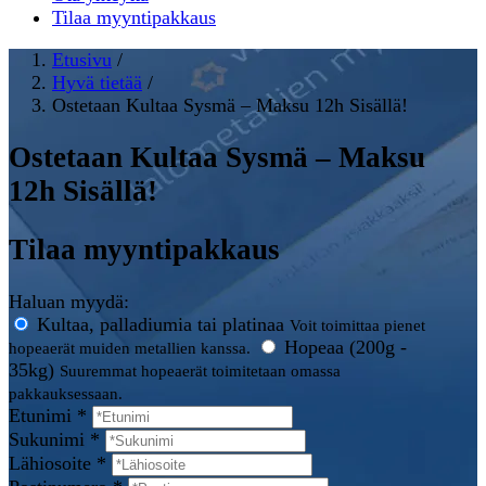
Tilaa myyntipakkaus
Etusivu
/
Hyvä tietää
/
Ostetaan Kultaa Sysmä – Maksu 12h Sisällä!
Ostetaan Kultaa Sysmä – Maksu
12h Sisällä!
Tilaa myyntipakkaus
Haluan myydä:
Kultaa, palladiumia tai platinaa
Voit toimittaa pienet
Hopeaa (200g -
hopeaerät muiden metallien kanssa.
35kg)
Suuremmat hopeaerät toimitetaan omassa
pakkauksessaan.
Etunimi *
Sukunimi *
Lähiosoite *