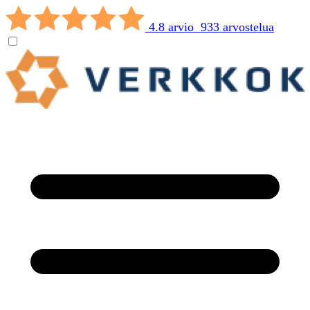
4.8 arvio 933 arvostelua