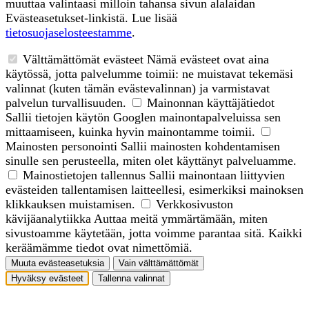
muuttaa valintaasi milloin tahansa sivun alalaidan
Evästeasetukset-linkistä. Lue lisää
tietosuojaselosteestamme
.
Välttämättömät evästeet
Nämä evästeet ovat aina
käytössä, jotta palvelumme toimii: ne muistavat tekemäsi
valinnat (kuten tämän evästevalinnan) ja varmistavat
palvelun turvallisuuden.
Mainonnan käyttäjätiedot
Sallii tietojen käytön Googlen mainontapalveluissa sen
mittaamiseen, kuinka hyvin mainontamme toimii.
Mainosten personointi
Sallii mainosten kohdentamisen
sinulle sen perusteella, miten olet käyttänyt palveluamme.
Mainostietojen tallennus
Sallii mainontaan liittyvien
evästeiden tallentamisen laitteellesi, esimerkiksi mainoksen
klikkauksen muistamisen.
Verkkosivuston
kävijäanalytiikka
Auttaa meitä ymmärtämään, miten
sivustoamme käytetään, jotta voimme parantaa sitä. Kaikki
keräämämme tiedot ovat nimettömiä.
Muuta evästeasetuksia
Vain välttämättömät
Hyväksy evästeet
Tallenna valinnat