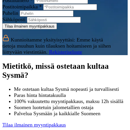
Postinumero *
Postitoimipaikka *
Puhelin
Sähköposti
Tilaa ilmainen myyntipakkaus
Kunnioitamme yksityisyyttäsi: Emme käytä
tietoja muuhun kuin tilauksen hoitamiseen ja siihen
liittyvään viestintään.
Rekisteriseloste
Mietitkö, missä ostetaan kultaa
Sysmä?
Me ostetaan kultaa Sysmä nopeasti ja turvallisesti
Paras hinta hintatakuulla
100% vakuutettu myyntipakkaus, maksu 12h sisällä
Suomen luotetuin jalometallien ostaja
Palvelua Sysmään ja kaikkialle Suomeen
Tilaa ilmainen myyntipakkaus