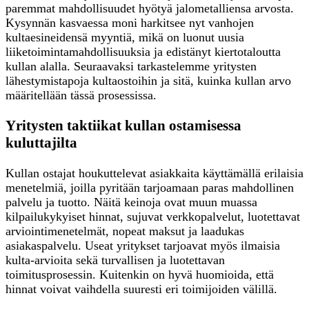
paremmat mahdollisuudet hyötyä jalometalliensa arvosta.
Kysynnän kasvaessa moni harkitsee nyt vanhojen
kultaesineidensä myyntiä, mikä on luonut uusia
liiketoimintamahdollisuuksia ja edistänyt kiertotaloutta
kullan alalla. Seuraavaksi tarkastelemme yritysten
lähestymistapoja kultaostoihin ja sitä, kuinka kullan arvo
määritellään tässä prosessissa.
Yritysten taktiikat kullan ostamisessa
kuluttajilta
Kullan ostajat houkuttelevat asiakkaita käyttämällä erilaisia
menetelmiä, joilla pyritään tarjoamaan paras mahdollinen
palvelu ja tuotto. Näitä keinoja ovat muun muassa
kilpailukykyiset hinnat, sujuvat verkkopalvelut, luotettavat
arviointimenetelmät, nopeat maksut ja laadukas
asiakaspalvelu. Useat yritykset tarjoavat myös ilmaisia
kulta-arvioita sekä turvallisen ja luotettavan
toimitusprosessin. Kuitenkin on hyvä huomioida, että
hinnat voivat vaihdella suuresti eri toimijoiden välillä.