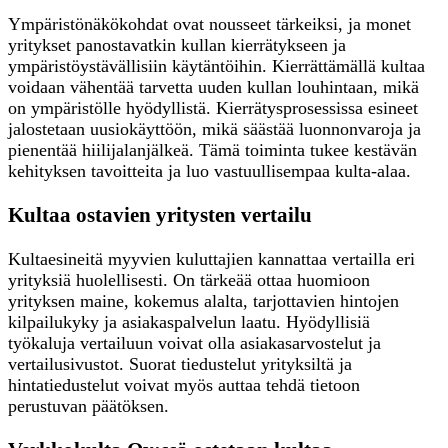
Ympäristönäkökohdat ovat nousseet tärkeiksi, ja monet
yritykset panostavatkin kullan kierrätykseen ja
ympäristöystävällisiin käytäntöihin. Kierrättämällä kultaa
voidaan vähentää tarvetta uuden kullan louhintaan, mikä
on ympäristölle hyödyllistä. Kierrätysprosessissa esineet
jalostetaan uusiokäyttöön, mikä säästää luonnonvaroja ja
pienentää hiilijalanjälkeä. Tämä toiminta tukee kestävän
kehityksen tavoitteita ja luo vastuullisempaa kulta-alaa.
Kultaa ostavien yritysten vertailu
Kultaesineitä myyvien kuluttajien kannattaa vertailla eri
yrityksiä huolellisesti. On tärkeää ottaa huomioon
yrityksen maine, kokemus alalta, tarjottavien hintojen
kilpailukyky ja asiakaspalvelun laatu. Hyödyllisiä
työkaluja vertailuun voivat olla asiakasarvostelut ja
vertailusivustot. Suorat tiedustelut yrityksiltä ja
hintatiedustelut voivat myös auttaa tehdä tietoon
perustuvan päätöksen.