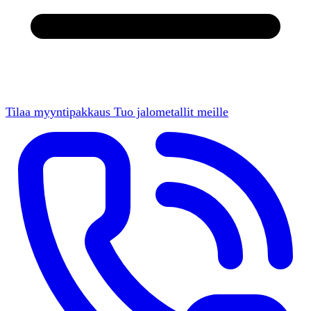
Tilaa myyntipakkaus
Tuo jalometallit meille