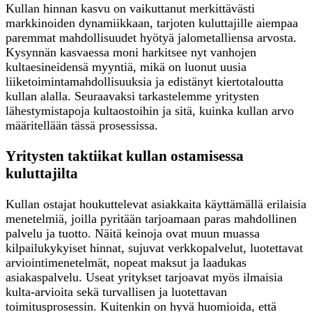
Kullan hinnan kasvu on vaikuttanut merkittävästi
markkinoiden dynamiikkaan, tarjoten kuluttajille aiempaa
paremmat mahdollisuudet hyötyä jalometalliensa arvosta.
Kysynnän kasvaessa moni harkitsee nyt vanhojen
kultaesineidensä myyntiä, mikä on luonut uusia
liiketoimintamahdollisuuksia ja edistänyt kiertotaloutta
kullan alalla. Seuraavaksi tarkastelemme yritysten
lähestymistapoja kultaostoihin ja sitä, kuinka kullan arvo
määritellään tässä prosessissa.
Yritysten taktiikat kullan ostamisessa
kuluttajilta
Kullan ostajat houkuttelevat asiakkaita käyttämällä erilaisia
menetelmiä, joilla pyritään tarjoamaan paras mahdollinen
palvelu ja tuotto. Näitä keinoja ovat muun muassa
kilpailukykyiset hinnat, sujuvat verkkopalvelut, luotettavat
arviointimenetelmät, nopeat maksut ja laadukas
asiakaspalvelu. Useat yritykset tarjoavat myös ilmaisia
kulta-arvioita sekä turvallisen ja luotettavan
toimitusprosessin. Kuitenkin on hyvä huomioida, että