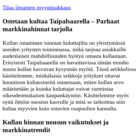
Tilaa ilmainen myyntipakkaus
Ostetaan kultaa Taipalsaarella – Parhaat
markkinahinnat tarjolla
Kullan ostaminen suoraan kuluttajilta on yleistymässä
useiden yritysten toiminnassa, mikä tarjoaa asiakkaille
uudenlaisen mahdollisuuden hyötyä omasta kullastaan.
Erityisesti Taipalsaarella on havaittavissa tämän trendin
nousu kullan kasvavan kysynnän myötä. Tässä artikkelissa
käsittelemme, minkälaisia seikkoja yritykset ottavat
huomioon kultaesineitä ostaessaan, miten kullan arvo
määritetään ja kuinka kuluttajat voivat varmistaa
oikeudenmukaisen kaupankäynnin. Käsittelemme myös
syitä ilmiön suosion kasvulle ja mitä se tarkoittaa niin
kultaa myyvien kuin ostavien osapuolien kannalta.
Kullan hinnan nousun vaikutukset ja
markkinatrendit