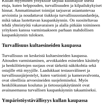
Kullan myyminen yrityksille tarjoaa kuluttajille useita
etuja, kuten helppouden, turvallisuuden ja kilpailukykyiset
hinnat. Ammattimaiset toimijat tarjoavat asiantuntevaa
arviointia ja noudattavat tiukkoja turvallisuusstandardeja,
mikä takaa luotettavan kaupankäynnin. On suositeltavaa
tehdä yhteistyötä vakavaraisen ja alalla pitkään toimineen
yrityksen kanssa varmistaakseen parhaan mahdollisen
kaupankäynnin tuloksen.
Turvallisuus kultaesineiden kaupassa
Turvallisuus on keskeistä kultaesineiden kaupassa.
Aitouden varmistaminen, arvokkaiden esineiden käsittely
ja henkilötietojen suojaus ovat tärkeitä näkökohtia sekä
ostajille että myyjille. Laadukkaat testausvälineet ja
turvallisuusjärjestelyt, kuten vartiointi ja kameravalvonta,
ovat oleellisia arvoesineiden suojelemiseksi. Myös
henkilökunnan koulutus ja tietosuojakäytännöt ovat
avainasemassa turvallisen kaupankäynnin takaamiseksi.
Ympäristöystävällisyys kullan kaupassa