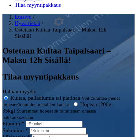
Tilaa myyntipakkaus
Etusivu
/
Hyvä tietää
/
Ostetaan Kultaa Taipalsaari – Maksu 12h
Sisällä!
Ostetaan Kultaa Taipalsaari –
Maksu 12h Sisällä!
Tilaa myyntipakkaus
Haluan myydä:
Kultaa, palladiumia tai platinaa
Voit toimittaa pienet
Hopeaa (200g -
hopeaerät muiden metallien kanssa.
35kg)
Suuremmat hopeaerät toimitetaan omassa
pakkauksessaan.
Etunimi *
Sukunimi *