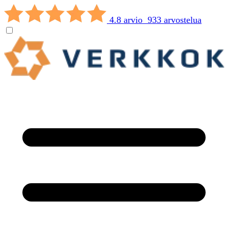
4.8 arvio 933 arvostelua