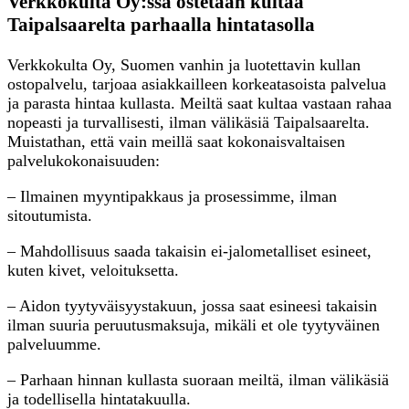
Verkkokulta Oy:ssä ostetaan kultaa
Taipalsaarelta parhaalla hintatasolla
Verkkokulta Oy, Suomen vanhin ja luotettavin kullan
ostopalvelu, tarjoaa asiakkailleen korkeatasoista palvelua
ja parasta hintaa kullasta. Meiltä saat kultaa vastaan rahaa
nopeasti ja turvallisesti, ilman välikäsiä Taipalsaarelta.
Muistathan, että vain meillä saat kokonaisvaltaisen
palvelukokonaisuuden:
– Ilmainen myyntipakkaus ja prosessimme, ilman
sitoutumista.
– Mahdollisuus saada takaisin ei-jalometalliset esineet,
kuten kivet, veloituksetta.
– Aidon tyytyväisyystakuun, jossa saat esineesi takaisin
ilman suuria peruutusmaksuja, mikäli et ole tyytyväinen
palveluumme.
– Parhaan hinnan kullasta suoraan meiltä, ilman välikäsiä
ja todellisella hintatakuulla.