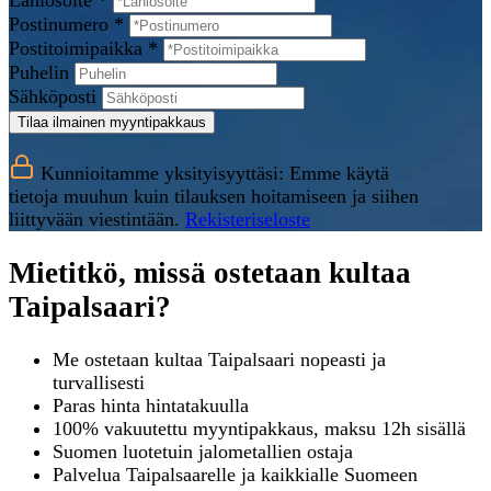
Lähiosoite *
Postinumero *
Postitoimipaikka *
Puhelin
Sähköposti
Tilaa ilmainen myyntipakkaus
Kunnioitamme yksityisyyttäsi: Emme käytä
tietoja muuhun kuin tilauksen hoitamiseen ja siihen
liittyvään viestintään.
Rekisteriseloste
Mietitkö, missä ostetaan kultaa
Taipalsaari?
Me ostetaan kultaa Taipalsaari nopeasti ja
turvallisesti
Paras hinta hintatakuulla
100% vakuutettu myyntipakkaus, maksu 12h sisällä
Suomen luotetuin jalometallien ostaja
Palvelua Taipalsaarelle ja kaikkialle Suomeen