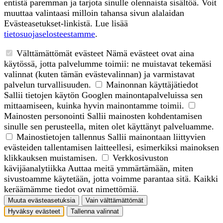
entistä paremman ja tarjota sinulle olennaista sisältöä. Voit
muuttaa valintaasi milloin tahansa sivun alalaidan
Evästeasetukset-linkistä. Lue lisää
tietosuojaselosteestamme
.
Välttämättömät evästeet
Nämä evästeet ovat aina
käytössä, jotta palvelumme toimii: ne muistavat tekemäsi
valinnat (kuten tämän evästevalinnan) ja varmistavat
palvelun turvallisuuden.
Mainonnan käyttäjätiedot
Sallii tietojen käytön Googlen mainontapalveluissa sen
mittaamiseen, kuinka hyvin mainontamme toimii.
Mainosten personointi
Sallii mainosten kohdentamisen
sinulle sen perusteella, miten olet käyttänyt palveluamme.
Mainostietojen tallennus
Sallii mainontaan liittyvien
evästeiden tallentamisen laitteellesi, esimerkiksi mainoksen
klikkauksen muistamisen.
Verkkosivuston
kävijäanalytiikka
Auttaa meitä ymmärtämään, miten
sivustoamme käytetään, jotta voimme parantaa sitä. Kaikki
keräämämme tiedot ovat nimettömiä.
Muuta evästeasetuksia
Vain välttämättömät
Hyväksy evästeet
Tallenna valinnat