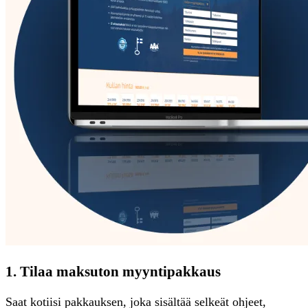
1. Tilaa maksuton myyntipakkaus
Saat kotiisi pakkauksen, joka sisältää selkeät ohjeet,