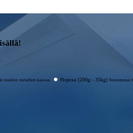
sällä!
Hopeaa (200g - 35kg)
rät muiden metallien kanssa.
Suuremmat h