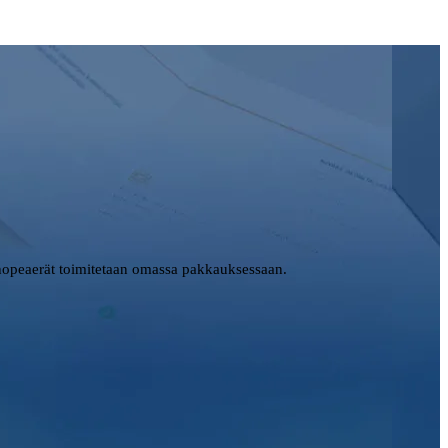
opeaerät toimitetaan omassa pakkauksessaan.