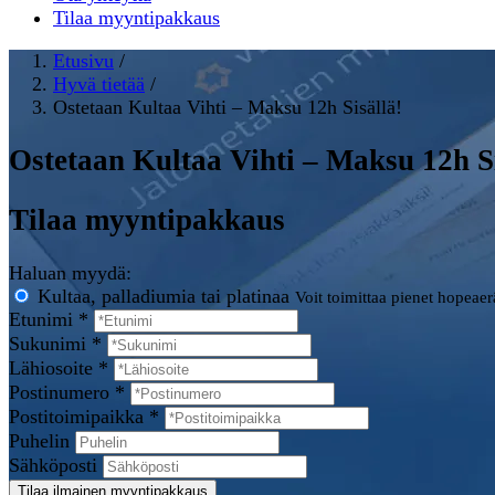
Tilaa myyntipakkaus
Etusivu
/
Hyvä tietää
/
Ostetaan Kultaa Vihti – Maksu 12h Sisällä!
Ostetaan Kultaa Vihti – Maksu 12h Si
Tilaa myyntipakkaus
Haluan myydä:
Kultaa, palladiumia tai platinaa
Voit toimittaa pienet hopeae
Etunimi *
Sukunimi *
Lähiosoite *
Postinumero *
Postitoimipaikka *
Puhelin
Sähköposti
Tilaa ilmainen myyntipakkaus