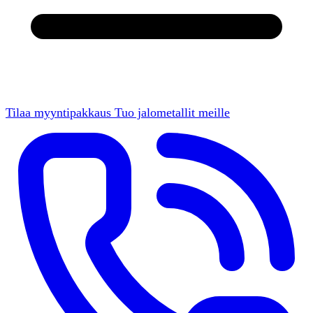
Tilaa myyntipakkaus
Tuo jalometallit meille