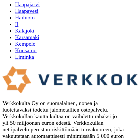
Haapajarvi
Haapavesi
Hailuoto
Ii
Kalajoki
Karsamaki
Kempele
Kuusamo
Liminka
Verkkokulta Oy on suomalainen, nopea ja
luotettavaksi todettu jalometallien ostopalvelu.
Verkkokullan kautta kultaa on vaihdettu rahaksi jo
yli 50 miljoonan euron edestä. Verkkokullan
nettipalvelu perustuu riskittömään turvakuoreen, joka
vakuutetaan automaattisesti minimissään 5 000 euron