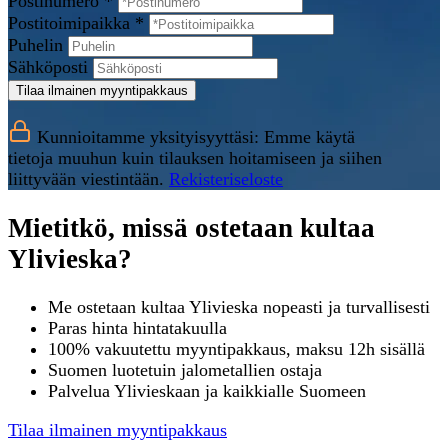
Postinumero *
Postitoimipaikka *
Puhelin
Sähköposti
Tilaa ilmainen myyntipakkaus
Kunnioitamme yksityisyyttäsi: Emme käytä
tietoja muuhun kuin tilauksen hoitamiseen ja siihen
liittyvään viestintään.
Rekisteriseloste
Mietitkö, missä ostetaan kultaa
Ylivieska?
Me ostetaan kultaa Ylivieska nopeasti ja turvallisesti
Paras hinta hintatakuulla
100% vakuutettu myyntipakkaus, maksu 12h sisällä
Suomen luotetuin jalometallien ostaja
Palvelua Ylivieskaan ja kaikkialle Suomeen
Tilaa ilmainen myyntipakkaus