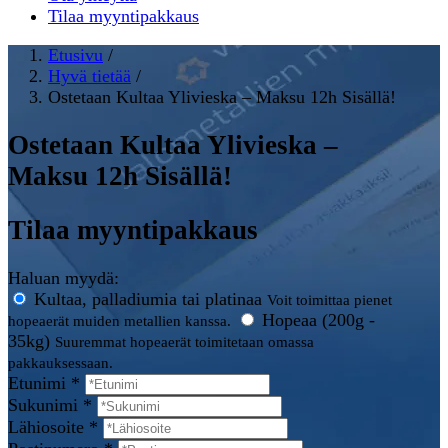
Tilaa myyntipakkaus
Etusivu
/
Hyvä tietää
/
Ostetaan Kultaa Ylivieska – Maksu 12h Sisällä!
Ostetaan Kultaa Ylivieska –
Maksu 12h Sisällä!
Tilaa myyntipakkaus
Haluan myydä:
Kultaa, palladiumia tai platinaa
Voit toimittaa pienet
Hopeaa (200g -
hopeaerät muiden metallien kanssa.
35kg)
Suuremmat hopeaerät toimitetaan omassa
pakkauksessaan.
Etunimi *
Sukunimi *
Lähiosoite *