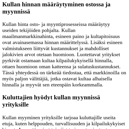
Kullan hinnan määräytyminen ostossa ja
myynnissä
Kullan hinta osto- ja myyntiprosesseissa määräytyy
useiden tekijöiden pohjalta. Kullan
maailmanmarkkinahinta, esineen paino ja kultapitoisuus
ovat avainasemassa hinnan määrittelyssä. Lisäksi esineen
valmistukseen liittyvät kustannukset ja mahdolliset
jalokivien arvot otetaan huomioon. Luotettavat yritykset
pyrkivät ostamaan kultaa kilpailukykyisellä hinnalla,
ottaen huomioon oman katteensa ja sulatuskustannukset.
Tässä yhteydessä on tärkeää tiedostaa, että markkinoilla on
myös paljon välittäjiä, jotka ostavat kultaa alhaisella
hinnalla ja myyvät sen eteenpäin korkeammalla.
Kuluttajien hyödyt kullan myynnissä
yrityksille
Kullan myyminen yrityksille tarjoaa kuluttajille useita
etuja, kuten helppouden, turvallisuuden ja kilpailukykyiset