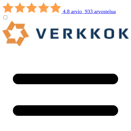
4.8 arvio 933 arvostelua