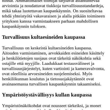
hinnat. Ammattimaiset toimijat tarjoavat asiantuntevaa
arviointia ja noudattavat tiukkoja turvallisuusstandardeja,
mikä takaa luotettavan kaupankäynnin. On suositeltavaa
tehdä yhteistyötä vakavaraisen ja alalla pitkään toimineen
yrityksen kanssa varmistaakseen parhaan mahdollisen
kaupankäynnin tuloksen.
Turvallisuus kultaesineiden kaupassa
Turvallisuus on keskeistä kultaesineiden kaupassa.
Aitouden varmistaminen, arvokkaiden esineiden käsittely
ja henkilötietojen suojaus ovat tärkeitä näkökohtia sekä
ostajille että myyjille. Laadukkaat testausvälineet ja
turvallisuusjärjestelyt, kuten vartiointi ja kameravalvonta,
ovat oleellisia arvoesineiden suojelemiseksi. Myös
henkilökunnan koulutus ja tietosuojakäytännöt ovat
avainasemassa turvallisen kaupankäynnin takaamiseksi.
Ympäristöystävällisyys kullan kaupassa
Ympäristönäkökohdat ovat nousseet tärkeiksi, ja monet