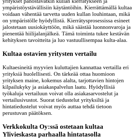
yritykset panostavatkin kullan kierrätykseen ja
ympäristöystävällisiin käytäntöihin. Kierrättämällä kultaa
voidaan vähentää tarvetta uuden kullan louhintaan, mikä
on ympäristölle hyödyllistä. Kierrätysprosessissa esineet
jalostetaan uusiokäyttöön, mikä säästää luonnonvaroja ja
pienentää hiilijalanjälkeä. Tämä toiminta tukee kestävän
kehityksen tavoitteita ja luo vastuullisempaa kulta-alaa.
Kultaa ostavien yritysten vertailu
Kultaesineitä myyvien kuluttajien kannattaa vertailla eri
yrityksiä huolellisesti. On tärkeää ottaa huomioon
yrityksen maine, kokemus alalta, tarjottavien hintojen
kilpailukyky ja asiakaspalvelun laatu. Hyödyllisiä
työkaluja vertailuun voivat olla asiakasarvostelut ja
vertailusivustot. Suorat tiedustelut yrityksiltä ja
hintatiedustelut voivat myös auttaa tehdä tietoon
perustuvan päätöksen.
Verkkokulta Oy:ssä ostetaan kultaa
Ylivieskasta parhaalla hintatasolla