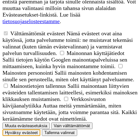
entistä paremman ja tarjota sinulle olennaista sisältöä. Voit
muuttaa valintaasi milloin tahansa sivun alalaidan
Evästeasetukset-linkistä. Lue lisää
tietosuojaselosteestamme
.
Välttämättömät evästeet
Nämä evästeet ovat aina
käytössä, jotta palvelumme toimii: ne muistavat tekemäsi
valinnat (kuten tämän evästevalinnan) ja varmistavat
palvelun turvallisuuden.
Mainonnan käyttäjätiedot
Sallii tietojen käytön Googlen mainontapalveluissa sen
mittaamiseen, kuinka hyvin mainontamme toimii.
Mainosten personointi
Sallii mainosten kohdentamisen
sinulle sen perusteella, miten olet käyttänyt palveluamme.
Mainostietojen tallennus
Sallii mainontaan liittyvien
evästeiden tallentamisen laitteellesi, esimerkiksi mainoksen
klikkauksen muistamisen.
Verkkosivuston
kävijäanalytiikka
Auttaa meitä ymmärtämään, miten
sivustoamme käytetään, jotta voimme parantaa sitä. Kaikki
keräämämme tiedot ovat nimettömiä.
Muuta evästeasetuksia
Vain välttämättömät
Hyväksy evästeet
Tallenna valinnat