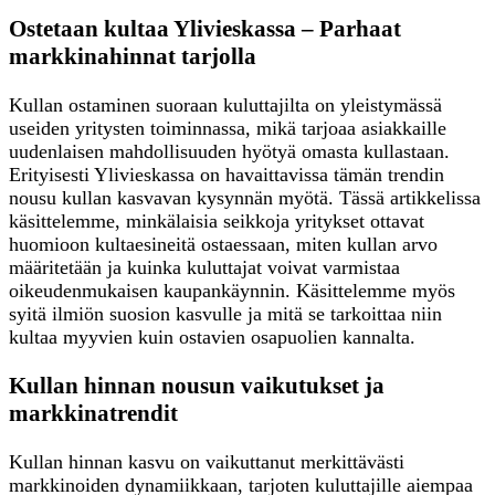
Ostetaan kultaa Ylivieskassa – Parhaat
markkinahinnat tarjolla
Kullan ostaminen suoraan kuluttajilta on yleistymässä
useiden yritysten toiminnassa, mikä tarjoaa asiakkaille
uudenlaisen mahdollisuuden hyötyä omasta kullastaan.
Erityisesti Ylivieskassa on havaittavissa tämän trendin
nousu kullan kasvavan kysynnän myötä. Tässä artikkelissa
käsittelemme, minkälaisia seikkoja yritykset ottavat
huomioon kultaesineitä ostaessaan, miten kullan arvo
määritetään ja kuinka kuluttajat voivat varmistaa
oikeudenmukaisen kaupankäynnin. Käsittelemme myös
syitä ilmiön suosion kasvulle ja mitä se tarkoittaa niin
kultaa myyvien kuin ostavien osapuolien kannalta.
Kullan hinnan nousun vaikutukset ja
markkinatrendit
Kullan hinnan kasvu on vaikuttanut merkittävästi
markkinoiden dynamiikkaan, tarjoten kuluttajille aiempaa