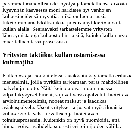
paremmat mahdollisuudet hyötyä jalometalliensa arvosta.
Kysynnän kasvaessa moni harkitsee nyt vanhojen
kultaesineidensä myyntiä, mikä on luonut uusia
liiketoimintamahdollisuuksia ja edistänyt kiertotaloutta
kullan alalla. Seuraavaksi tarkastelemme yritysten
lähestymistapoja kultaostoihin ja sitä, kuinka kullan arvo
määritellään tässä prosessissa.
Yritysten taktiikat kullan ostamisessa
kuluttajilta
Kullan ostajat houkuttelevat asiakkaita käyttämällä erilaisia
menetelmiä, joilla pyritään tarjoamaan paras mahdollinen
palvelu ja tuotto. Näitä keinoja ovat muun muassa
kilpailukykyiset hinnat, sujuvat verkkopalvelut, luotettavat
arviointimenetelmät, nopeat maksut ja laadukas
asiakaspalvelu. Useat yritykset tarjoavat myös ilmaisia
kulta-arvioita sekä turvallisen ja luotettavan
toimitusprosessin. Kuitenkin on hyvä huomioida, että
hinnat voivat vaihdella suuresti eri toimijoiden välillä.