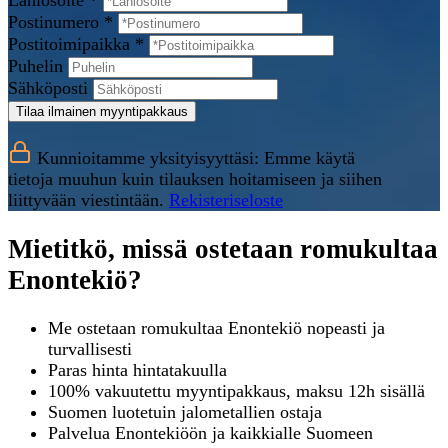
Lähiosoite *
Postinumero *
Postitoimipaikka *
Puhelin
Sähköposti
Tilaa ilmainen myyntipakkaus
Kunnioitamme yksityisyyttäsi: Emme käytä
tietoja muuhun kuin tilauksen hoitamiseen ja siihen
liittyvään viestintään.
Rekisteriseloste
Mietitkö, missä ostetaan romukultaa
Enontekiö?
Me ostetaan romukultaa Enontekiö nopeasti ja
turvallisesti
Paras hinta hintatakuulla
100% vakuutettu myyntipakkaus, maksu 12h sisällä
Suomen luotetuin jalometallien ostaja
Palvelua Enontekiöön ja kaikkialle Suomeen