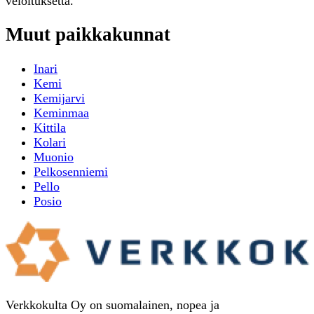
veloituksetta.
Muut paikkakunnat
Inari
Kemi
Kemijarvi
Keminmaa
Kittila
Kolari
Muonio
Pelkosenniemi
Pello
Posio
Verkkokulta Oy on suomalainen, nopea ja