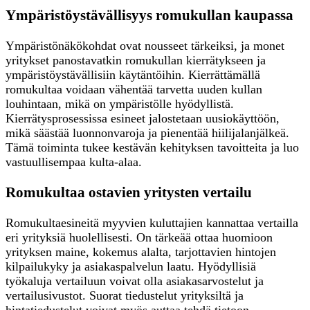
Ympäristöystävällisyys romukullan kaupassa
Ympäristönäkökohdat ovat nousseet tärkeiksi, ja monet
yritykset panostavatkin romukullan kierrätykseen ja
ympäristöystävällisiin käytäntöihin. Kierrättämällä
romukultaa voidaan vähentää tarvetta uuden kullan
louhintaan, mikä on ympäristölle hyödyllistä.
Kierrätysprosessissa esineet jalostetaan uusiokäyttöön,
mikä säästää luonnonvaroja ja pienentää hiilijalanjälkeä.
Tämä toiminta tukee kestävän kehityksen tavoitteita ja luo
vastuullisempaa kulta-alaa.
Romukultaa ostavien yritysten vertailu
Romukultaesineitä myyvien kuluttajien kannattaa vertailla
eri yrityksiä huolellisesti. On tärkeää ottaa huomioon
yrityksen maine, kokemus alalta, tarjottavien hintojen
kilpailukyky ja asiakaspalvelun laatu. Hyödyllisiä
työkaluja vertailuun voivat olla asiakasarvostelut ja
vertailusivustot. Suorat tiedustelut yrityksiltä ja
hintatiedustelut voivat myös auttaa tehdä tietoon