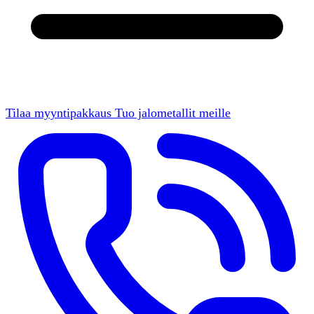
Tilaa myyntipakkaus
Tuo jalometallit meille