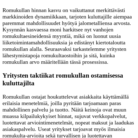
Romukullan hinnan kasvu on vaikuttanut merkittävästi
markkinoiden dynamiikkaan, tarjoten kuluttajille aiempaa
paremmat mahdollisuudet hyötyä jalometalliensa arvosta.
Kysynnän kasvaessa moni harkitsee nyt vanhojen
romukultaesineidensä myyntiä, mikä on luonut uusia
liiketoimintamahdollisuuksia ja edistänyt kiertotaloutta
romukullan alalla. Seuraavaksi tarkastelemme yritysten
lähestymistapoja romukultaostoihin ja sitä, kuinka
romukullan arvo määritellään tässä prosessissa.
Yritysten taktiikat romukullan ostamisessa
kuluttajilta
Romukullan ostajat houkuttelevat asiakkaita käyttämällä
erilaisia menetelmiä, joilla pyritään tarjoamaan paras
mahdollinen palvelu ja tuotto. Näitä keinoja ovat muun
muassa kilpailukykyiset hinnat, sujuvat verkkopalvelut,
luotettavat arviointimenetelmät, nopeat maksut ja laadukas
asiakaspalvelu. Useat yritykset tarjoavat myös ilmaisia
romukulta-arvioita sekä turvallisen ja luotettavan