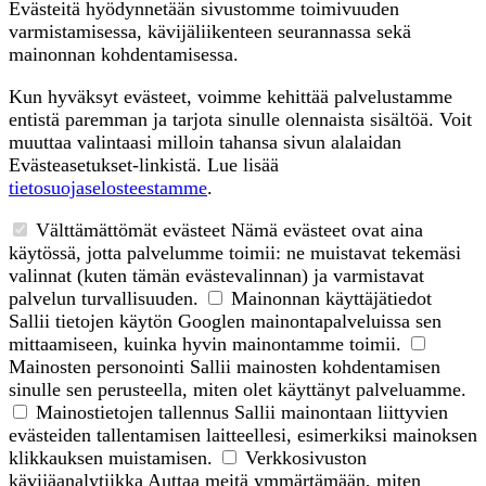
Evästeitä hyödynnetään sivustomme toimivuuden
varmistamisessa, kävijäliikenteen seurannassa sekä
mainonnan kohdentamisessa.
Kun hyväksyt evästeet, voimme kehittää palvelustamme
entistä paremman ja tarjota sinulle olennaista sisältöä. Voit
muuttaa valintaasi milloin tahansa sivun alalaidan
Evästeasetukset-linkistä. Lue lisää
tietosuojaselosteestamme
.
Välttämättömät evästeet
Nämä evästeet ovat aina
käytössä, jotta palvelumme toimii: ne muistavat tekemäsi
valinnat (kuten tämän evästevalinnan) ja varmistavat
palvelun turvallisuuden.
Mainonnan käyttäjätiedot
Sallii tietojen käytön Googlen mainontapalveluissa sen
mittaamiseen, kuinka hyvin mainontamme toimii.
Mainosten personointi
Sallii mainosten kohdentamisen
sinulle sen perusteella, miten olet käyttänyt palveluamme.
Mainostietojen tallennus
Sallii mainontaan liittyvien
evästeiden tallentamisen laitteellesi, esimerkiksi mainoksen
klikkauksen muistamisen.
Verkkosivuston
kävijäanalytiikka
Auttaa meitä ymmärtämään, miten