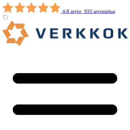
4.8 arvio 933 arvostelua