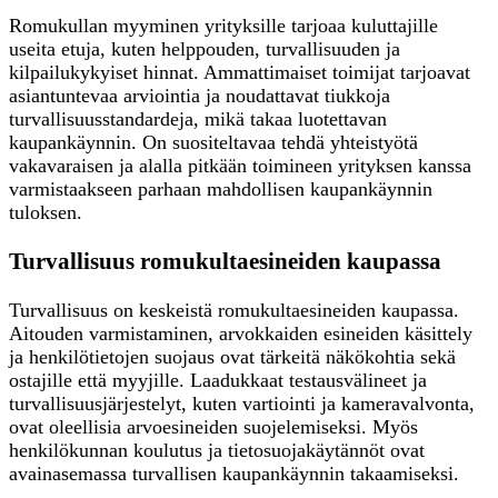
Romukullan myyminen yrityksille tarjoaa kuluttajille
useita etuja, kuten helppouden, turvallisuuden ja
kilpailukykyiset hinnat. Ammattimaiset toimijat tarjoavat
asiantuntevaa arviointia ja noudattavat tiukkoja
turvallisuusstandardeja, mikä takaa luotettavan
kaupankäynnin. On suositeltavaa tehdä yhteistyötä
vakavaraisen ja alalla pitkään toimineen yrityksen kanssa
varmistaakseen parhaan mahdollisen kaupankäynnin
tuloksen.
Turvallisuus romukultaesineiden kaupassa
Turvallisuus on keskeistä romukultaesineiden kaupassa.
Aitouden varmistaminen, arvokkaiden esineiden käsittely
ja henkilötietojen suojaus ovat tärkeitä näkökohtia sekä
ostajille että myyjille. Laadukkaat testausvälineet ja
turvallisuusjärjestelyt, kuten vartiointi ja kameravalvonta,
ovat oleellisia arvoesineiden suojelemiseksi. Myös
henkilökunnan koulutus ja tietosuojakäytännöt ovat
avainasemassa turvallisen kaupankäynnin takaamiseksi.