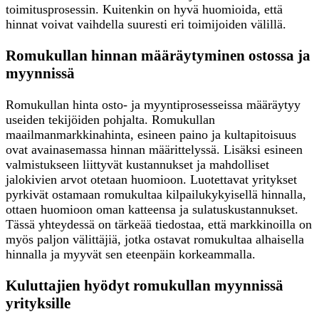
toimitusprosessin. Kuitenkin on hyvä huomioida, että
hinnat voivat vaihdella suuresti eri toimijoiden välillä.
Romukullan hinnan määräytyminen ostossa ja
myynnissä
Romukullan hinta osto- ja myyntiprosesseissa määräytyy
useiden tekijöiden pohjalta. Romukullan
maailmanmarkkinahinta, esineen paino ja kultapitoisuus
ovat avainasemassa hinnan määrittelyssä. Lisäksi esineen
valmistukseen liittyvät kustannukset ja mahdolliset
jalokivien arvot otetaan huomioon. Luotettavat yritykset
pyrkivät ostamaan romukultaa kilpailukykyisellä hinnalla,
ottaen huomioon oman katteensa ja sulatuskustannukset.
Tässä yhteydessä on tärkeää tiedostaa, että markkinoilla on
myös paljon välittäjiä, jotka ostavat romukultaa alhaisella
hinnalla ja myyvät sen eteenpäin korkeammalla.
Kuluttajien hyödyt romukullan myynnissä
yrityksille