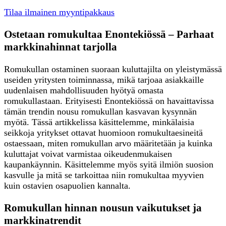
Tilaa ilmainen myyntipakkaus
Ostetaan romukultaa Enontekiössä – Parhaat
markkinahinnat tarjolla
Romukullan ostaminen suoraan kuluttajilta on yleistymässä
useiden yritysten toiminnassa, mikä tarjoaa asiakkaille
uudenlaisen mahdollisuuden hyötyä omasta
romukullastaan. Erityisesti Enontekiössä on havaittavissa
tämän trendin nousu romukullan kasvavan kysynnän
myötä. Tässä artikkelissa käsittelemme, minkälaisia
seikkoja yritykset ottavat huomioon romukultaesineitä
ostaessaan, miten romukullan arvo määritetään ja kuinka
kuluttajat voivat varmistaa oikeudenmukaisen
kaupankäynnin. Käsittelemme myös syitä ilmiön suosion
kasvulle ja mitä se tarkoittaa niin romukultaa myyvien
kuin ostavien osapuolien kannalta.
Romukullan hinnan nousun vaikutukset ja
markkinatrendit