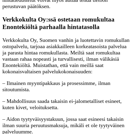
perustuvan päätöksen.
Verkkokulta Oy:ssä ostetaan romukultaa
Enontekiöltä parhaalla hintatasolla
Verkkokulta Oy, Suomen vanhin ja luotettavin romukullan
ostopalvelu, tarjoaa asiakkailleen korkeatasoista palvelua
ja parasta hintaa romukullasta. Meiltä saat romukultaa
vastaan rahaa nopeasti ja turvallisesti, ilman välikäsiä
Enontekiöltä. Muistathan, että vain meillä saat
kokonaisvaltaisen palvelukokonaisuuden:
– Ilmainen myyntipakkaus ja prosessimme, ilman
sitoutumista.
– Mahdollisuus saada takaisin ei-jalometalliset esineet,
kuten kivet, veloituksetta.
– Aidon tyytyväisyystakuun, jossa saat esineesi takaisin
ilman suuria peruutusmaksuja, mikäli et ole tyytyväinen
palveluumme.