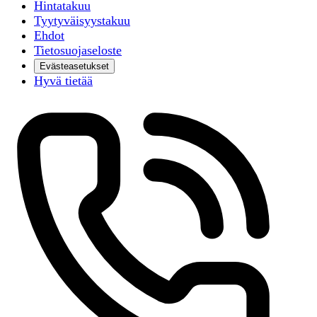
Hintatakuu
Tyytyväisyystakuu
Ehdot
Tietosuojaseloste
Evästeasetukset
Hyvä tietää