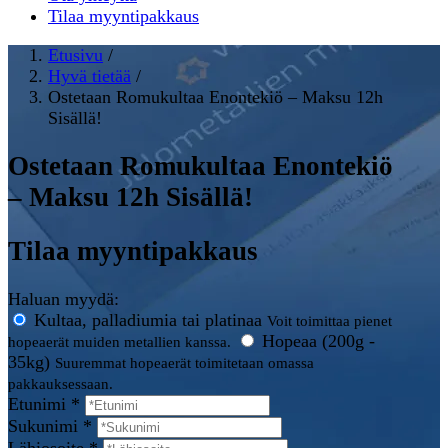
Tilaa myyntipakkaus
Etusivu
/
Hyvä tietää
/
Ostetaan Romukultaa Enontekiö – Maksu 12h
Sisällä!
Ostetaan Romukultaa Enontekiö
– Maksu 12h Sisällä!
Tilaa myyntipakkaus
Haluan myydä:
Kultaa, palladiumia tai platinaa
Voit toimittaa pienet
Hopeaa (200g -
hopeaerät muiden metallien kanssa.
35kg)
Suuremmat hopeaerät toimitetaan omassa
pakkauksessaan.
Etunimi *
Sukunimi *