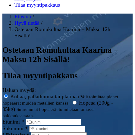
Tilaa myyntipakkaus
Etusivu
/
Hyvä tietää
/
Ostetaan Romukultaa Kaarina – Maksu 12h
Sisällä!
Ostetaan Romukultaa Kaarina –
Maksu 12h Sisällä!
Tilaa myyntipakkaus
Haluan myydä:
Kultaa, palladiumia tai platinaa
Voit toimittaa pienet
Hopeaa (200g -
hopeaerät muiden metallien kanssa.
35kg)
Suuremmat hopeaerät toimitetaan omassa
pakkauksessaan.
Etunimi *
Sukunimi *