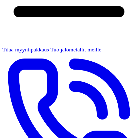
Tilaa myyntipakkaus
Tuo jalometallit meille