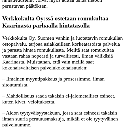
perustuvan päätöksen.
Verkkokulta Oy:ssä ostetaan romukultaa
Kaarinasta parhaalla hintatasolla
Verkkokulta Oy, Suomen vanhin ja luotettavin romukullan
ostopalvelu, tarjoaa asiakkailleen korkeatasoista palvelua
ja parasta hintaa romukullasta. Meiltä saat romukultaa
vastaan rahaa nopeasti ja turvallisesti, ilman välikäsiä
Kaarinasta. Muistathan, että vain meillä saat
kokonaisvaltaisen palvelukokonaisuuden:
– Ilmainen myyntipakkaus ja prosessimme, ilman
sitoutumista.
– Mahdollisuus saada takaisin ei-jalometalliset esineet,
kuten kivet, veloituksetta.
– Aidon tyytyväisyystakuun, jossa saat esineesi takaisin
ilman suuria peruutusmaksuja, mikäli et ole tyytyväinen
palveluumme.