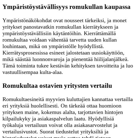
Ympäristöystävällisyys romukullan kaupassa
Ympäristönäkökohdat ovat nousseet tärkeiksi, ja monet
yritykset panostavatkin romukullan kierrätykseen ja
ympäristöystävällisiin käytäntöihin. Kierrättämällä
romukultaa voidaan vähentää tarvetta uuden kullan
louhintaan, mikä on ympäristölle hyödyllistä.
Kierrätysprosessissa esineet jalostetaan uusiokäyttöön,
mikä säästää luonnonvaroja ja pienentää hiilijalanjälkeä.
Tämä toiminta tukee kestävän kehityksen tavoitteita ja luo
vastuullisempaa kulta-alaa.
Romukultaa ostavien yritysten vertailu
Romukultaesineitä myyvien kuluttajien kannattaa vertailla
eri yrityksiä huolellisesti. On tärkeää ottaa huomioon
yrityksen maine, kokemus alalta, tarjottavien hintojen
kilpailukyky ja asiakaspalvelun laatu. Hyödyllisiä
työkaluja vertailuun voivat olla asiakasarvostelut ja
vertailusivustot. Suorat tiedustelut yrityksiltä ja
hintatiedustelut voivat myös auttaa tehdä tietoon