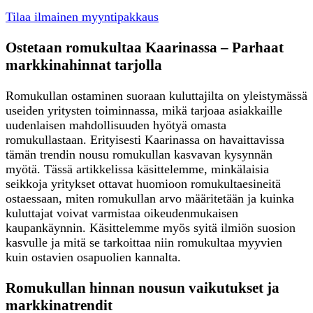
Tilaa ilmainen myyntipakkaus
Ostetaan romukultaa Kaarinassa – Parhaat
markkinahinnat tarjolla
Romukullan ostaminen suoraan kuluttajilta on yleistymässä
useiden yritysten toiminnassa, mikä tarjoaa asiakkaille
uudenlaisen mahdollisuuden hyötyä omasta
romukullastaan. Erityisesti Kaarinassa on havaittavissa
tämän trendin nousu romukullan kasvavan kysynnän
myötä. Tässä artikkelissa käsittelemme, minkälaisia
seikkoja yritykset ottavat huomioon romukultaesineitä
ostaessaan, miten romukullan arvo määritetään ja kuinka
kuluttajat voivat varmistaa oikeudenmukaisen
kaupankäynnin. Käsittelemme myös syitä ilmiön suosion
kasvulle ja mitä se tarkoittaa niin romukultaa myyvien
kuin ostavien osapuolien kannalta.
Romukullan hinnan nousun vaikutukset ja
markkinatrendit