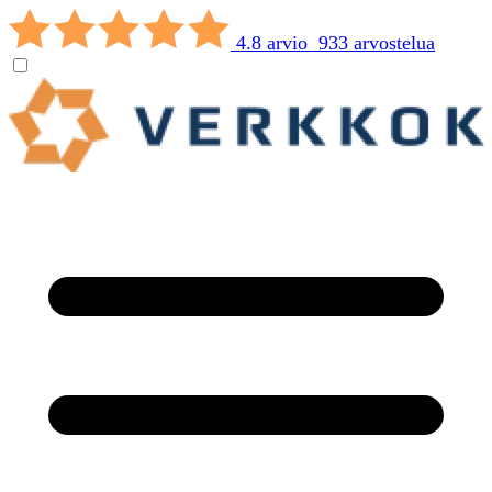
4.8 arvio 933 arvostelua