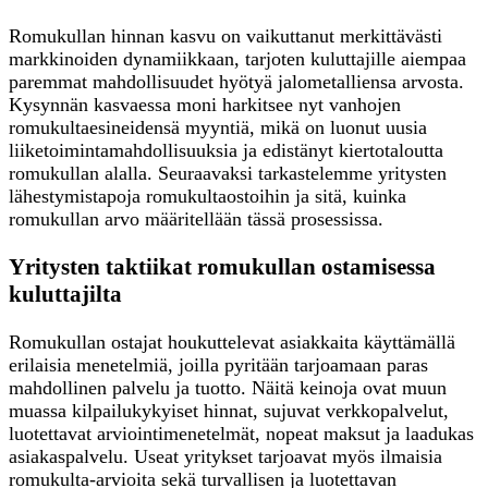
Romukullan hinnan kasvu on vaikuttanut merkittävästi
markkinoiden dynamiikkaan, tarjoten kuluttajille aiempaa
paremmat mahdollisuudet hyötyä jalometalliensa arvosta.
Kysynnän kasvaessa moni harkitsee nyt vanhojen
romukultaesineidensä myyntiä, mikä on luonut uusia
liiketoimintamahdollisuuksia ja edistänyt kiertotaloutta
romukullan alalla. Seuraavaksi tarkastelemme yritysten
lähestymistapoja romukultaostoihin ja sitä, kuinka
romukullan arvo määritellään tässä prosessissa.
Yritysten taktiikat romukullan ostamisessa
kuluttajilta
Romukullan ostajat houkuttelevat asiakkaita käyttämällä
erilaisia menetelmiä, joilla pyritään tarjoamaan paras
mahdollinen palvelu ja tuotto. Näitä keinoja ovat muun
muassa kilpailukykyiset hinnat, sujuvat verkkopalvelut,
luotettavat arviointimenetelmät, nopeat maksut ja laadukas
asiakaspalvelu. Useat yritykset tarjoavat myös ilmaisia
romukulta-arvioita sekä turvallisen ja luotettavan