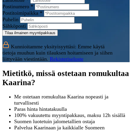
Lähiosoite *
Postinumero *
Postitoimipaikka *
Puhelin
Sähköposti
Tilaa ilmainen myyntipakkaus
Kunnioitamme yksityisyyttäsi: Emme käytä
tietoja muuhun kuin tilauksen hoitamiseen ja siihen
liittyvään viestintään.
Rekisteriseloste
Mietitkö, missä ostetaan romukultaa
Kaarina?
Me ostetaan romukultaa Kaarina nopeasti ja
turvallisesti
Paras hinta hintatakuulla
100% vakuutettu myyntipakkaus, maksu 12h sisällä
Suomen luotetuin jalometallien ostaja
Palvelua Kaarinaan ja kaikkialle Suomeen