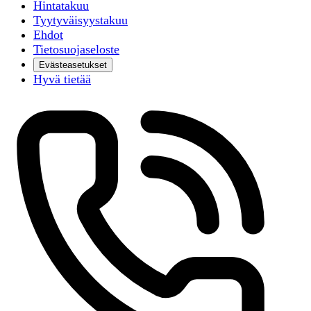
Hintatakuu
Tyytyväisyystakuu
Ehdot
Tietosuojaseloste
Evästeasetukset
Hyvä tietää