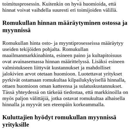
toimitusprosessin. Kuitenkin on hyvä huomioida, että
hinnat voivat vaihdella suuresti eri toimijoiden välillä.
Romukullan hinnan määräytyminen ostossa ja
myynnissä
Romukullan hinta osto- ja myyntiprosesseissa määräytyy
useiden tekijöiden pohjalta. Romukullan
maailmanmarkkinahinta, esineen paino ja kultapitoisuus
ovat avainasemassa hinnan määrittelyssä. Lisäksi esineen
valmistukseen liittyvät kustannukset ja mahdolliset
jalokivien arvot otetaan huomioon. Luotettavat yritykset
pyrkivät ostamaan romukultaa kilpailukykyisellä hinnalla,
ottaen huomioon oman katteensa ja sulatuskustannukset.
Tässä yhteydessä on tärkeää tiedostaa, että markkinoilla on
myös paljon välittäjiä, jotka ostavat romukultaa alhaisella
hinnalla ja myyvät sen eteenpäin korkeammalla.
Kuluttajien hyödyt romukullan myynnissä
yrityksille