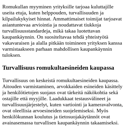
Romukullan myyminen yrityksille tarjoaa kuluttajille
useita etuja, kuten helppouden, turvallisuuden ja
kilpailukykyiset hinnat. Ammattimaiset toimijat tarjoavat
asiantuntevaa arviointia ja noudattavat tiukkoja
turvallisuusstandardeja, mikä takaa luotettavan
kaupankäynnin. On suositeltavaa tehdä yhteistyötä
vakavaraisen ja alalla pitkään toimineen yrityksen kanssa
varmistaakseen parhaan mahdollisen kaupankäynnin
tuloksen.
Turvallisuus romukultaesineiden kaupassa
Turvallisuus on keskeistä romukultaesineiden kaupassa.
Aitouden varmistaminen, arvokkaiden esineiden käsittely
ja henkilötietojen suojaus ovat tärkeitä näkökohtia sekä
ostajille että myyjille. Laadukkaat testausvälineet ja
turvallisuusjärjestelyt, kuten vartiointi ja kameravalvonta,
ovat oleellisia arvoesineiden suojelemiseksi. Myös
henkilökunnan koulutus ja tietosuojakäytännöt ovat
avainasemassa turvallisen kaupankäynnin takaamiseksi.