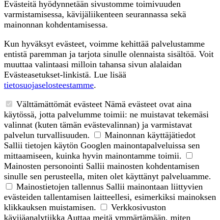
Evästeitä hyödynnetään sivustomme toimivuuden
varmistamisessa, kävijäliikenteen seurannassa sekä
mainonnan kohdentamisessa.
Kun hyväksyt evästeet, voimme kehittää palvelustamme
entistä paremman ja tarjota sinulle olennaista sisältöä. Voit
muuttaa valintaasi milloin tahansa sivun alalaidan
Evästeasetukset-linkistä. Lue lisää
tietosuojaselosteestamme
.
Välttämättömät evästeet
Nämä evästeet ovat aina
käytössä, jotta palvelumme toimii: ne muistavat tekemäsi
valinnat (kuten tämän evästevalinnan) ja varmistavat
palvelun turvallisuuden.
Mainonnan käyttäjätiedot
Sallii tietojen käytön Googlen mainontapalveluissa sen
mittaamiseen, kuinka hyvin mainontamme toimii.
Mainosten personointi
Sallii mainosten kohdentamisen
sinulle sen perusteella, miten olet käyttänyt palveluamme.
Mainostietojen tallennus
Sallii mainontaan liittyvien
evästeiden tallentamisen laitteellesi, esimerkiksi mainoksen
klikkauksen muistamisen.
Verkkosivuston
kävijäanalytiikka
Auttaa meitä ymmärtämään, miten