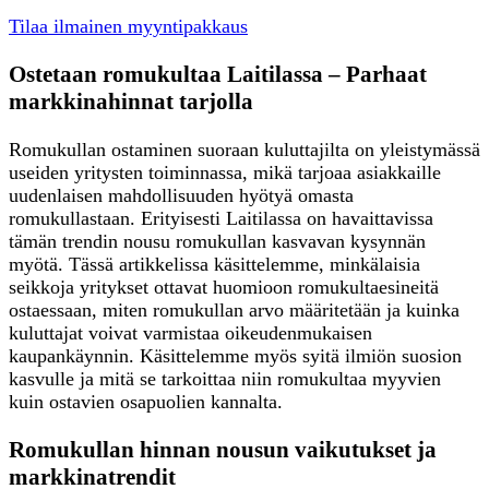
Tilaa ilmainen myyntipakkaus
Ostetaan romukultaa Laitilassa – Parhaat
markkinahinnat tarjolla
Romukullan ostaminen suoraan kuluttajilta on yleistymässä
useiden yritysten toiminnassa, mikä tarjoaa asiakkaille
uudenlaisen mahdollisuuden hyötyä omasta
romukullastaan. Erityisesti Laitilassa on havaittavissa
tämän trendin nousu romukullan kasvavan kysynnän
myötä. Tässä artikkelissa käsittelemme, minkälaisia
seikkoja yritykset ottavat huomioon romukultaesineitä
ostaessaan, miten romukullan arvo määritetään ja kuinka
kuluttajat voivat varmistaa oikeudenmukaisen
kaupankäynnin. Käsittelemme myös syitä ilmiön suosion
kasvulle ja mitä se tarkoittaa niin romukultaa myyvien
kuin ostavien osapuolien kannalta.
Romukullan hinnan nousun vaikutukset ja
markkinatrendit