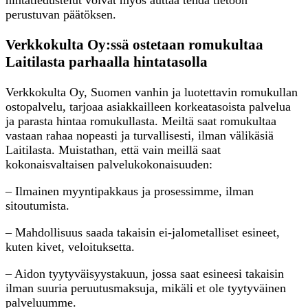
perustuvan päätöksen.
Verkkokulta Oy:ssä ostetaan romukultaa
Laitilasta parhaalla hintatasolla
Verkkokulta Oy, Suomen vanhin ja luotettavin romukullan
ostopalvelu, tarjoaa asiakkailleen korkeatasoista palvelua
ja parasta hintaa romukullasta. Meiltä saat romukultaa
vastaan rahaa nopeasti ja turvallisesti, ilman välikäsiä
Laitilasta. Muistathan, että vain meillä saat
kokonaisvaltaisen palvelukokonaisuuden:
– Ilmainen myyntipakkaus ja prosessimme, ilman
sitoutumista.
– Mahdollisuus saada takaisin ei-jalometalliset esineet,
kuten kivet, veloituksetta.
– Aidon tyytyväisyystakuun, jossa saat esineesi takaisin
ilman suuria peruutusmaksuja, mikäli et ole tyytyväinen
palveluumme.