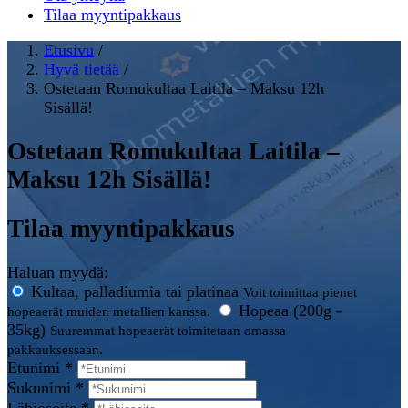
Tilaa myyntipakkaus
Etusivu
/
Hyvä tietää
/
Ostetaan Romukultaa Laitila – Maksu 12h
Sisällä!
Ostetaan Romukultaa Laitila –
Maksu 12h Sisällä!
Tilaa myyntipakkaus
Haluan myydä:
Kultaa, palladiumia tai platinaa
Voit toimittaa pienet
Hopeaa (200g -
hopeaerät muiden metallien kanssa.
35kg)
Suuremmat hopeaerät toimitetaan omassa
pakkauksessaan.
Etunimi *
Sukunimi *