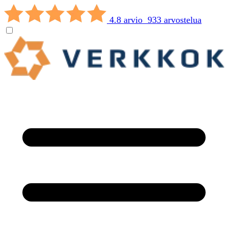
4.8 arvio 933 arvostelua