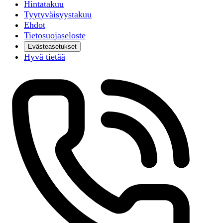
Hintatakuu
Tyytyväisyystakuu
Ehdot
Tietosuojaseloste
Evästeasetukset
Hyvä tietää