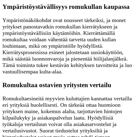
Ympäristöystävällisyys romukullan kaupassa
Ympäristönäkökohdat ovat nousseet tärkeiksi, ja monet
yritykset panostavatkin romukullan kierrätykseen ja
ympäristöystävällisiin käytäntöihin. Kierrättämällä
romukultaa voidaan vähentää tarvetta uuden kullan
louhintaan, mikä on ympäristölle hyödyllistä.
Kierrätysprosessissa esineet jalostetaan uusiokäyttöön,
mikä säästää luonnonvaroja ja pienentää hiilijalanjälkeä.
Tämä toiminta tukee kestävän kehityksen tavoitteita ja luo
vastuullisempaa kulta-alaa.
Romukultaa ostavien yritysten vertailu
Romukultaesineitä myyvien kuluttajien kannattaa vertailla
eri yrityksiä huolellisesti. On tärkeää ottaa huomioon
yrityksen maine, kokemus alalta, tarjottavien hintojen
kilpailukyky ja asiakaspalvelun laatu. Hyödyllisiä
työkaluja vertailuun voivat olla asiakasarvostelut ja
vertailusivustot. Suorat tiedustelut yrityksiltä ja
hintatiedustelut voivat myös auttaa tehdä tietoon