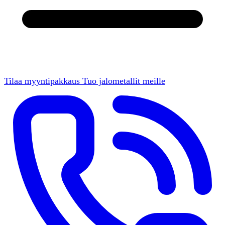
Tilaa myyntipakkaus
Tuo jalometallit meille