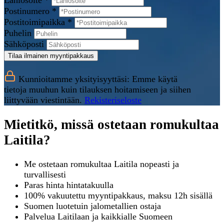
Lähiosoite *
Postinumero *
Postitoimipaikka *
Puhelin
Sähköposti
Tilaa ilmainen myyntipakkaus
Kunnioitamme yksityisyyttäsi: Emme käytä
tietoja muuhun kuin tilauksen hoitamiseen ja siihen
liittyvään viestintään.
Rekisteriseloste
Mietitkö, missä ostetaan romukultaa
Laitila?
Me ostetaan romukultaa Laitila nopeasti ja
turvallisesti
Paras hinta hintatakuulla
100% vakuutettu myyntipakkaus, maksu 12h sisällä
Suomen luotetuin jalometallien ostaja
Palvelua Laitilaan ja kaikkialle Suomeen