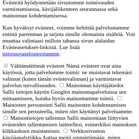
Evästeitä hyödynnetään sivustomme toimivuuden
varmistamisessa, kävijäliikenteen seurannassa sekä
mainonnan kohdentamisessa.
Kun hyväksyt evästeet, voimme kehittää palvelustamme
entistä paremman ja tarjota sinulle olennaista sisältöä. Voit
muuttaa valintaasi milloin tahansa sivun alalaidan
Evästeasetukset-linkistä. Lue lisää
tietosuojaselosteestamme
.
Välttämättömät evästeet
Nämä evästeet ovat aina
käytössä, jotta palvelumme toimii: ne muistavat tekemäsi
valinnat (kuten tämän evästevalinnan) ja varmistavat
palvelun turvallisuuden.
Mainonnan käyttäjätiedot
Sallii tietojen käytön Googlen mainontapalveluissa sen
mittaamiseen, kuinka hyvin mainontamme toimii.
Mainosten personointi
Sallii mainosten kohdentamisen
sinulle sen perusteella, miten olet käyttänyt palveluamme.
Mainostietojen tallennus
Sallii mainontaan liittyvien
evästeiden tallentamisen laitteellesi, esimerkiksi mainoksen
klikkauksen muistamisen.
Verkkosivuston
kävijäanalytiikka
Auttaa meitä ymmärtämään, miten