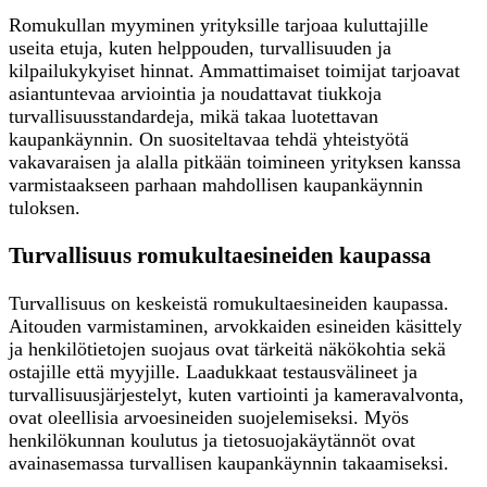
Romukullan myyminen yrityksille tarjoaa kuluttajille
useita etuja, kuten helppouden, turvallisuuden ja
kilpailukykyiset hinnat. Ammattimaiset toimijat tarjoavat
asiantuntevaa arviointia ja noudattavat tiukkoja
turvallisuusstandardeja, mikä takaa luotettavan
kaupankäynnin. On suositeltavaa tehdä yhteistyötä
vakavaraisen ja alalla pitkään toimineen yrityksen kanssa
varmistaakseen parhaan mahdollisen kaupankäynnin
tuloksen.
Turvallisuus romukultaesineiden kaupassa
Turvallisuus on keskeistä romukultaesineiden kaupassa.
Aitouden varmistaminen, arvokkaiden esineiden käsittely
ja henkilötietojen suojaus ovat tärkeitä näkökohtia sekä
ostajille että myyjille. Laadukkaat testausvälineet ja
turvallisuusjärjestelyt, kuten vartiointi ja kameravalvonta,
ovat oleellisia arvoesineiden suojelemiseksi. Myös
henkilökunnan koulutus ja tietosuojakäytännöt ovat
avainasemassa turvallisen kaupankäynnin takaamiseksi.