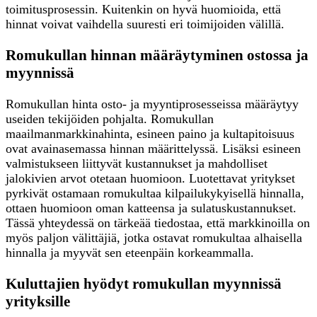
toimitusprosessin. Kuitenkin on hyvä huomioida, että
hinnat voivat vaihdella suuresti eri toimijoiden välillä.
Romukullan hinnan määräytyminen ostossa ja
myynnissä
Romukullan hinta osto- ja myyntiprosesseissa määräytyy
useiden tekijöiden pohjalta. Romukullan
maailmanmarkkinahinta, esineen paino ja kultapitoisuus
ovat avainasemassa hinnan määrittelyssä. Lisäksi esineen
valmistukseen liittyvät kustannukset ja mahdolliset
jalokivien arvot otetaan huomioon. Luotettavat yritykset
pyrkivät ostamaan romukultaa kilpailukykyisellä hinnalla,
ottaen huomioon oman katteensa ja sulatuskustannukset.
Tässä yhteydessä on tärkeää tiedostaa, että markkinoilla on
myös paljon välittäjiä, jotka ostavat romukultaa alhaisella
hinnalla ja myyvät sen eteenpäin korkeammalla.
Kuluttajien hyödyt romukullan myynnissä
yrityksille