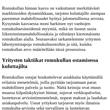
Romukullan hinnan kasvu on vaikuttanut merkittävästi
markkinoiden dynamiikkaan, tarjoten kuluttajille aiempaa
paremmat mahdollisuudet hyötyä jalometalliensa arvosta.
Kysynnän kasvaessa moni harkitsee nyt vanhojen
romukultaesineidensä myyntiä, mikä on luonut uusia
liiketoimintamahdollisuuksia ja edistänyt kiertotaloutta
romukullan alalla. Seuraavaksi tarkastelemme yritysten
lähestymistapoja romukultaostoihin ja sitä, kuinka
romukullan arvo määritellään tässä prosessissa.
Yritysten taktiikat romukullan ostamisessa
kuluttajilta
Romukullan ostajat houkuttelevat asiakkaita käyttämällä
erilaisia menetelmiä, joilla pyritään tarjoamaan paras
mahdollinen palvelu ja tuotto. Näitä keinoja ovat muun
muassa kilpailukykyiset hinnat, sujuvat verkkopalvelut,
luotettavat arviointimenetelmät, nopeat maksut ja laadukas
asiakaspalvelu. Useat yritykset tarjoavat myös ilmaisia
romukulta-arvioita sekä turvallisen ja luotettavan