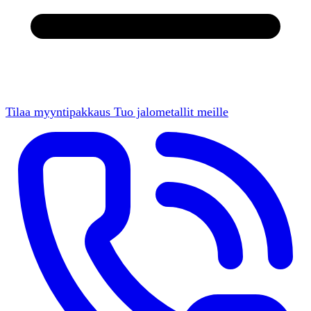
Tilaa myyntipakkaus
Tuo jalometallit meille