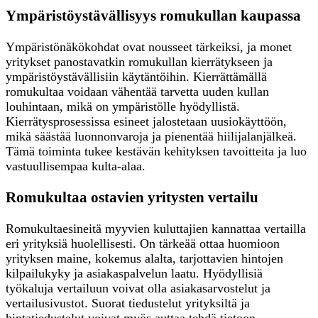
Ympäristöystävällisyys romukullan kaupassa
Ympäristönäkökohdat ovat nousseet tärkeiksi, ja monet
yritykset panostavatkin romukullan kierrätykseen ja
ympäristöystävällisiin käytäntöihin. Kierrättämällä
romukultaa voidaan vähentää tarvetta uuden kullan
louhintaan, mikä on ympäristölle hyödyllistä.
Kierrätysprosessissa esineet jalostetaan uusiokäyttöön,
mikä säästää luonnonvaroja ja pienentää hiilijalanjälkeä.
Tämä toiminta tukee kestävän kehityksen tavoitteita ja luo
vastuullisempaa kulta-alaa.
Romukultaa ostavien yritysten vertailu
Romukultaesineitä myyvien kuluttajien kannattaa vertailla
eri yrityksiä huolellisesti. On tärkeää ottaa huomioon
yrityksen maine, kokemus alalta, tarjottavien hintojen
kilpailukyky ja asiakaspalvelun laatu. Hyödyllisiä
työkaluja vertailuun voivat olla asiakasarvostelut ja
vertailusivustot. Suorat tiedustelut yrityksiltä ja
hintatiedustelut voivat myös auttaa tehdä tietoon