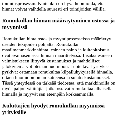
toimitusprosessin. Kuitenkin on hyvä huomioida, että
hinnat voivat vaihdella suuresti eri toimijoiden välillä.
Romukullan hinnan määräytyminen ostossa ja
myynnissä
Romukullan hinta osto- ja myyntiprosesseissa määräytyy
useiden tekijöiden pohjalta. Romukullan
maailmanmarkkinahinta, esineen paino ja kultapitoisuus
ovat avainasemassa hinnan määrittelyssä. Lisäksi esineen
valmistukseen liittyvät kustannukset ja mahdolliset
jalokivien arvot otetaan huomioon. Luotettavat yritykset
pyrkivät ostamaan romukultaa kilpailukykyisellä hinnalla,
ottaen huomioon oman katteensa ja sulatuskustannukset.
Tässä yhteydessä on tärkeää tiedostaa, että markkinoilla on
myös paljon välittäjiä, jotka ostavat romukultaa alhaisella
hinnalla ja myyvät sen eteenpäin korkeammalla.
Kuluttajien hyödyt romukullan myynnissä
yrityksille