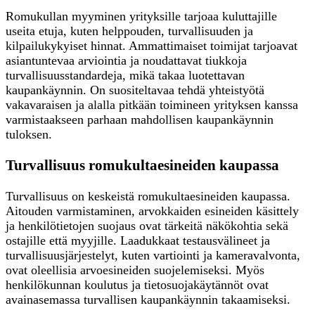
Romukullan myyminen yrityksille tarjoaa kuluttajille
useita etuja, kuten helppouden, turvallisuuden ja
kilpailukykyiset hinnat. Ammattimaiset toimijat tarjoavat
asiantuntevaa arviointia ja noudattavat tiukkoja
turvallisuusstandardeja, mikä takaa luotettavan
kaupankäynnin. On suositeltavaa tehdä yhteistyötä
vakavaraisen ja alalla pitkään toimineen yrityksen kanssa
varmistaakseen parhaan mahdollisen kaupankäynnin
tuloksen.
Turvallisuus romukultaesineiden kaupassa
Turvallisuus on keskeistä romukultaesineiden kaupassa.
Aitouden varmistaminen, arvokkaiden esineiden käsittely
ja henkilötietojen suojaus ovat tärkeitä näkökohtia sekä
ostajille että myyjille. Laadukkaat testausvälineet ja
turvallisuusjärjestelyt, kuten vartiointi ja kameravalvonta,
ovat oleellisia arvoesineiden suojelemiseksi. Myös
henkilökunnan koulutus ja tietosuojakäytännöt ovat
avainasemassa turvallisen kaupankäynnin takaamiseksi.