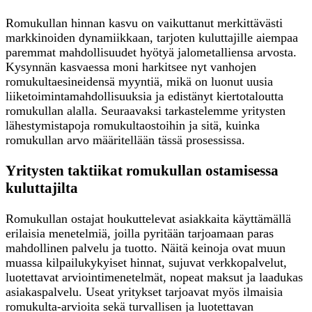
Romukullan hinnan kasvu on vaikuttanut merkittävästi
markkinoiden dynamiikkaan, tarjoten kuluttajille aiempaa
paremmat mahdollisuudet hyötyä jalometalliensa arvosta.
Kysynnän kasvaessa moni harkitsee nyt vanhojen
romukultaesineidensä myyntiä, mikä on luonut uusia
liiketoimintamahdollisuuksia ja edistänyt kiertotaloutta
romukullan alalla. Seuraavaksi tarkastelemme yritysten
lähestymistapoja romukultaostoihin ja sitä, kuinka
romukullan arvo määritellään tässä prosessissa.
Yritysten taktiikat romukullan ostamisessa
kuluttajilta
Romukullan ostajat houkuttelevat asiakkaita käyttämällä
erilaisia menetelmiä, joilla pyritään tarjoamaan paras
mahdollinen palvelu ja tuotto. Näitä keinoja ovat muun
muassa kilpailukykyiset hinnat, sujuvat verkkopalvelut,
luotettavat arviointimenetelmät, nopeat maksut ja laadukas
asiakaspalvelu. Useat yritykset tarjoavat myös ilmaisia
romukulta-arvioita sekä turvallisen ja luotettavan