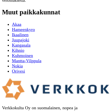
veloituksetta.
Muut paikkakunnat
Akaa
Hameenkyro
Ikaalinen
Juupajoki
Kangasala
Kihnio
Kuhmoinen
Mantta-Vilppula
Nokia
Orivesi
Verkkokulta Oy on suomalainen, nopea ja