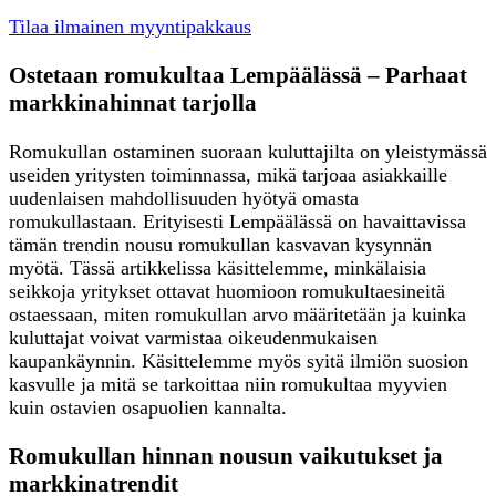
Tilaa ilmainen myyntipakkaus
Ostetaan romukultaa Lempäälässä – Parhaat
markkinahinnat tarjolla
Romukullan ostaminen suoraan kuluttajilta on yleistymässä
useiden yritysten toiminnassa, mikä tarjoaa asiakkaille
uudenlaisen mahdollisuuden hyötyä omasta
romukullastaan. Erityisesti Lempäälässä on havaittavissa
tämän trendin nousu romukullan kasvavan kysynnän
myötä. Tässä artikkelissa käsittelemme, minkälaisia
seikkoja yritykset ottavat huomioon romukultaesineitä
ostaessaan, miten romukullan arvo määritetään ja kuinka
kuluttajat voivat varmistaa oikeudenmukaisen
kaupankäynnin. Käsittelemme myös syitä ilmiön suosion
kasvulle ja mitä se tarkoittaa niin romukultaa myyvien
kuin ostavien osapuolien kannalta.
Romukullan hinnan nousun vaikutukset ja
markkinatrendit