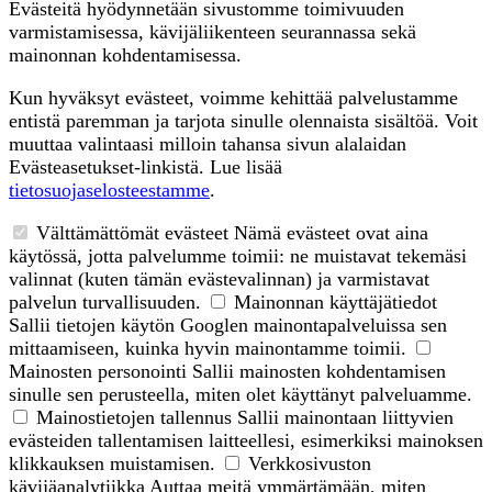
Evästeitä hyödynnetään sivustomme toimivuuden
varmistamisessa, kävijäliikenteen seurannassa sekä
mainonnan kohdentamisessa.
Kun hyväksyt evästeet, voimme kehittää palvelustamme
entistä paremman ja tarjota sinulle olennaista sisältöä. Voit
muuttaa valintaasi milloin tahansa sivun alalaidan
Evästeasetukset-linkistä. Lue lisää
tietosuojaselosteestamme
.
Välttämättömät evästeet
Nämä evästeet ovat aina
käytössä, jotta palvelumme toimii: ne muistavat tekemäsi
valinnat (kuten tämän evästevalinnan) ja varmistavat
palvelun turvallisuuden.
Mainonnan käyttäjätiedot
Sallii tietojen käytön Googlen mainontapalveluissa sen
mittaamiseen, kuinka hyvin mainontamme toimii.
Mainosten personointi
Sallii mainosten kohdentamisen
sinulle sen perusteella, miten olet käyttänyt palveluamme.
Mainostietojen tallennus
Sallii mainontaan liittyvien
evästeiden tallentamisen laitteellesi, esimerkiksi mainoksen
klikkauksen muistamisen.
Verkkosivuston
kävijäanalytiikka
Auttaa meitä ymmärtämään, miten