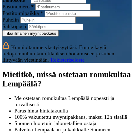
Lähiosoite *
Postinumero *
Postitoimipaikka *
Puhelin
Sähköposti
Tilaa ilmainen myyntipakkaus
Kunnioitamme yksityisyyttäsi: Emme käytä
tietoja muuhun kuin tilauksen hoitamiseen ja siihen
liittyvään viestintään.
Rekisteriseloste
Mietitkö, missä ostetaan romukultaa
Lempäälä?
Me ostetaan romukultaa Lempäälä nopeasti ja
turvallisesti
Paras hinta hintatakuulla
100% vakuutettu myyntipakkaus, maksu 12h sisällä
Suomen luotetuin jalometallien ostaja
Palvelua Lempäälään ja kaikkialle Suomeen