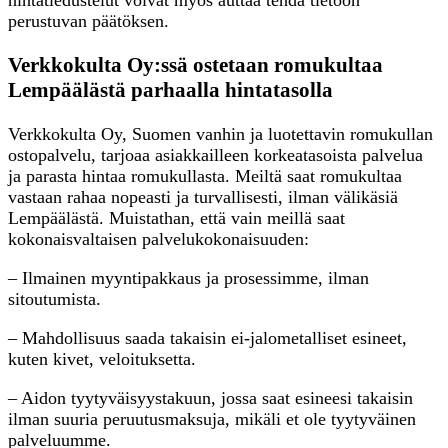
perustuvan päätöksen.
Verkkokulta Oy:ssä ostetaan romukultaa
Lempäälästä parhaalla hintatasolla
Verkkokulta Oy, Suomen vanhin ja luotettavin romukullan
ostopalvelu, tarjoaa asiakkailleen korkeatasoista palvelua
ja parasta hintaa romukullasta. Meiltä saat romukultaa
vastaan rahaa nopeasti ja turvallisesti, ilman välikäsiä
Lempäälästä. Muistathan, että vain meillä saat
kokonaisvaltaisen palvelukokonaisuuden:
– Ilmainen myyntipakkaus ja prosessimme, ilman
sitoutumista.
– Mahdollisuus saada takaisin ei-jalometalliset esineet,
kuten kivet, veloituksetta.
– Aidon tyytyväisyystakuun, jossa saat esineesi takaisin
ilman suuria peruutusmaksuja, mikäli et ole tyytyväinen
palveluumme.