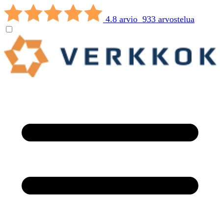
4.8 arvio 933 arvostelua