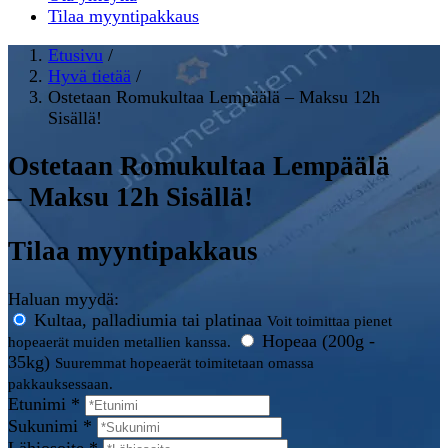
Tilaa myyntipakkaus
Etusivu
/
Hyvä tietää
/
Ostetaan Romukultaa Lempäälä – Maksu 12h
Sisällä!
Ostetaan Romukultaa Lempäälä
– Maksu 12h Sisällä!
Tilaa myyntipakkaus
Haluan myydä:
Kultaa, palladiumia tai platinaa
Voit toimittaa pienet
Hopeaa (200g -
hopeaerät muiden metallien kanssa.
35kg)
Suuremmat hopeaerät toimitetaan omassa
pakkauksessaan.
Etunimi *
Sukunimi *