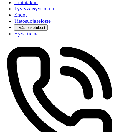
Hintatakuu
Tyytyväisyystakuu
Ehdot
Tietosuojaseloste
Evästeasetukset
Hyvä tietää