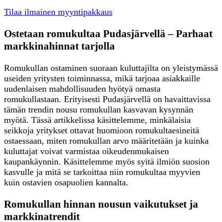
Tilaa ilmainen myyntipakkaus
Ostetaan romukultaa Pudasjärvellä – Parhaat
markkinahinnat tarjolla
Romukullan ostaminen suoraan kuluttajilta on yleistymässä
useiden yritysten toiminnassa, mikä tarjoaa asiakkaille
uudenlaisen mahdollisuuden hyötyä omasta
romukullastaan. Erityisesti Pudasjärvellä on havaittavissa
tämän trendin nousu romukullan kasvavan kysynnän
myötä. Tässä artikkelissa käsittelemme, minkälaisia
seikkoja yritykset ottavat huomioon romukultaesineitä
ostaessaan, miten romukullan arvo määritetään ja kuinka
kuluttajat voivat varmistaa oikeudenmukaisen
kaupankäynnin. Käsittelemme myös syitä ilmiön suosion
kasvulle ja mitä se tarkoittaa niin romukultaa myyvien
kuin ostavien osapuolien kannalta.
Romukullan hinnan nousun vaikutukset ja
markkinatrendit