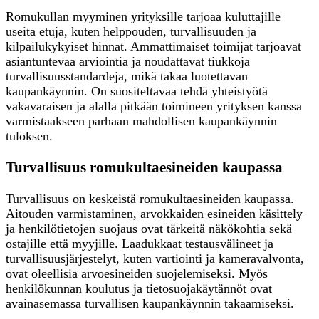
Romukullan myyminen yrityksille tarjoaa kuluttajille
useita etuja, kuten helppouden, turvallisuuden ja
kilpailukykyiset hinnat. Ammattimaiset toimijat tarjoavat
asiantuntevaa arviointia ja noudattavat tiukkoja
turvallisuusstandardeja, mikä takaa luotettavan
kaupankäynnin. On suositeltavaa tehdä yhteistyötä
vakavaraisen ja alalla pitkään toimineen yrityksen kanssa
varmistaakseen parhaan mahdollisen kaupankäynnin
tuloksen.
Turvallisuus romukultaesineiden kaupassa
Turvallisuus on keskeistä romukultaesineiden kaupassa.
Aitouden varmistaminen, arvokkaiden esineiden käsittely
ja henkilötietojen suojaus ovat tärkeitä näkökohtia sekä
ostajille että myyjille. Laadukkaat testausvälineet ja
turvallisuusjärjestelyt, kuten vartiointi ja kameravalvonta,
ovat oleellisia arvoesineiden suojelemiseksi. Myös
henkilökunnan koulutus ja tietosuojakäytännöt ovat
avainasemassa turvallisen kaupankäynnin takaamiseksi.