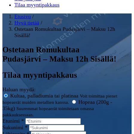
Tilaa myyntipakkaus
Etusivu
/
Hyvä tietää
/
Ostetaan Romukultaa Pudasjärvi – Maksu 12h
Sisällä!
Ostetaan Romukultaa
Pudasjärvi – Maksu 12h Sisällä!
Tilaa myyntipakkaus
Haluan myydä:
Kultaa, palladiumia tai platinaa
Voit toimittaa pienet
Hopeaa (200g -
hopeaerät muiden metallien kanssa.
35kg)
Suuremmat hopeaerät toimitetaan omassa
pakkauksessaan.
Etunimi *
Sukunimi *