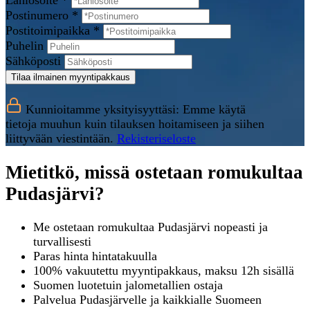
Lähiosoite *
Postinumero *
Postitoimipaikka *
Puhelin
Sähköposti
Tilaa ilmainen myyntipakkaus
Kunnioitamme yksityisyyttäsi: Emme käytä
tietoja muuhun kuin tilauksen hoitamiseen ja siihen
liittyvään viestintään.
Rekisteriseloste
Mietitkö, missä ostetaan romukultaa
Pudasjärvi?
Me ostetaan romukultaa Pudasjärvi nopeasti ja
turvallisesti
Paras hinta hintatakuulla
100% vakuutettu myyntipakkaus, maksu 12h sisällä
Suomen luotetuin jalometallien ostaja
Palvelua Pudasjärvelle ja kaikkialle Suomeen