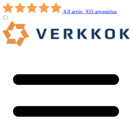
4.8 arvio 933 arvostelua