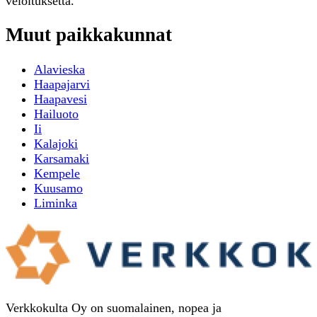
veloituksetta.
Muut paikkakunnat
Alavieska
Haapajarvi
Haapavesi
Hailuoto
Ii
Kalajoki
Karsamaki
Kempele
Kuusamo
Liminka
Verkkokulta Oy on suomalainen, nopea ja