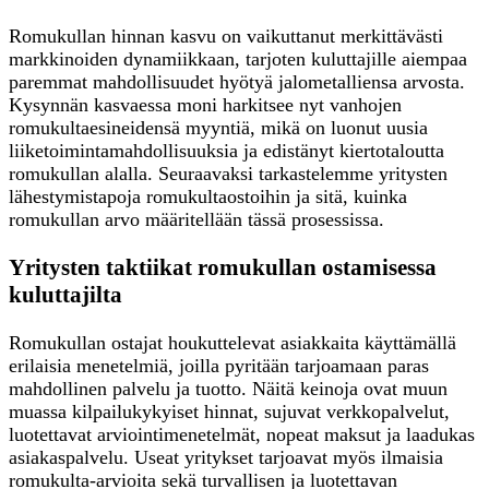
Romukullan hinnan kasvu on vaikuttanut merkittävästi
markkinoiden dynamiikkaan, tarjoten kuluttajille aiempaa
paremmat mahdollisuudet hyötyä jalometalliensa arvosta.
Kysynnän kasvaessa moni harkitsee nyt vanhojen
romukultaesineidensä myyntiä, mikä on luonut uusia
liiketoimintamahdollisuuksia ja edistänyt kiertotaloutta
romukullan alalla. Seuraavaksi tarkastelemme yritysten
lähestymistapoja romukultaostoihin ja sitä, kuinka
romukullan arvo määritellään tässä prosessissa.
Yritysten taktiikat romukullan ostamisessa
kuluttajilta
Romukullan ostajat houkuttelevat asiakkaita käyttämällä
erilaisia menetelmiä, joilla pyritään tarjoamaan paras
mahdollinen palvelu ja tuotto. Näitä keinoja ovat muun
muassa kilpailukykyiset hinnat, sujuvat verkkopalvelut,
luotettavat arviointimenetelmät, nopeat maksut ja laadukas
asiakaspalvelu. Useat yritykset tarjoavat myös ilmaisia
romukulta-arvioita sekä turvallisen ja luotettavan