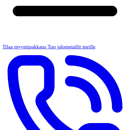
Tilaa myyntipakkaus
Tuo jalometallit meille