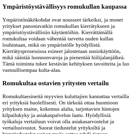
Ympäristöystävällisyys romukullan kaupassa
Ympäristönäkökohdat ovat nousseet tärkeiksi, ja monet
yritykset panostavatkin romukullan kierrätykseen ja
ympäristöystävällisiin käytäntöihin. Kierrättämällä
romukultaa voidaan vähentää tarvetta uuden kullan
louhintaan, mikä on ympäristölle hyödyllistä.
Kierrätysprosessissa esineet jalostetaan uusiokäyttöön,
mikä säästää luonnonvaroja ja pienentää hiilijalanjälkeä.
Tämä toiminta tukee kestävän kehityksen tavoitteita ja luo
vastuullisempaa kulta-alaa.
Romukultaa ostavien yritysten vertailu
Romukultaesineitä myyvien kuluttajien kannattaa vertailla
eri yrityksiä huolellisesti. On tärkeää ottaa huomioon
yrityksen maine, kokemus alalta, tarjottavien hintojen
kilpailukyky ja asiakaspalvelun laatu. Hyödyllisiä
työkaluja vertailuun voivat olla asiakasarvostelut ja
vertailusivustot. Suorat tiedustelut yrityksiltä ja
hintatiedustelut voivat myös auttaa tehdä tietoon