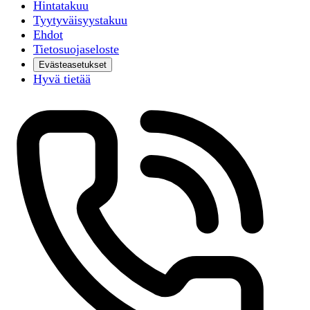
Hintatakuu
Tyytyväisyystakuu
Ehdot
Tietosuojaseloste
Evästeasetukset
Hyvä tietää