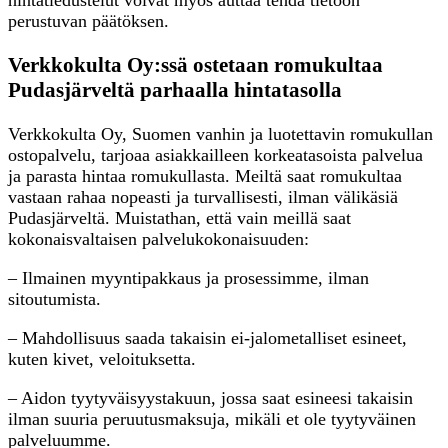
perustuvan päätöksen.
Verkkokulta Oy:ssä ostetaan romukultaa
Pudasjärveltä parhaalla hintatasolla
Verkkokulta Oy, Suomen vanhin ja luotettavin romukullan
ostopalvelu, tarjoaa asiakkailleen korkeatasoista palvelua
ja parasta hintaa romukullasta. Meiltä saat romukultaa
vastaan rahaa nopeasti ja turvallisesti, ilman välikäsiä
Pudasjärveltä. Muistathan, että vain meillä saat
kokonaisvaltaisen palvelukokonaisuuden:
– Ilmainen myyntipakkaus ja prosessimme, ilman
sitoutumista.
– Mahdollisuus saada takaisin ei-jalometalliset esineet,
kuten kivet, veloituksetta.
– Aidon tyytyväisyystakuun, jossa saat esineesi takaisin
ilman suuria peruutusmaksuja, mikäli et ole tyytyväinen
palveluumme.