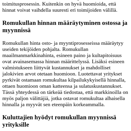
toimitusprosessin. Kuitenkin on hyvä huomioida, että
hinnat voivat vaihdella suuresti eri toimijoiden välillä.
Romukullan hinnan määräytyminen ostossa ja
myynnissä
Romukullan hinta osto- ja myyntiprosesseissa määräytyy
useiden tekijöiden pohjalta. Romukullan
maailmanmarkkinahinta, esineen paino ja kultapitoisuus
ovat avainasemassa hinnan määrittelyssä. Lisäksi esineen
valmistukseen liittyvät kustannukset ja mahdolliset
jalokivien arvot otetaan huomioon. Luotettavat yritykset
pyrkivät ostamaan romukultaa kilpailukykyisellä hinnalla,
ottaen huomioon oman katteensa ja sulatuskustannukset.
Tässä yhteydessä on tärkeää tiedostaa, että markkinoilla on
myös paljon välittäjiä, jotka ostavat romukultaa alhaisella
hinnalla ja myyvät sen eteenpäin korkeammalla.
Kuluttajien hyödyt romukullan myynnissä
yrityksille