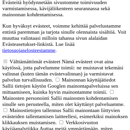
Evästeitä hyödynnetään sivustomme toimivuuden
varmistamisessa, kävijäliikenteen seurannassa sekä
mainonnan kohdentamisessa.
Kun hyväksyt evästeet, voimme kehittää palvelustamme
entistä paremman ja tarjota sinulle olennaista sisältöä. Voit
muuttaa valintaasi milloin tahansa sivun alalaidan
Evästeasetukset-linkistä. Lue lisää
tietosuojaselosteestamme
.
Välttämättömät evästeet
Nämä evästeet ovat aina
käytössä, jotta palvelumme toimii: ne muistavat tekemäsi
valinnat (kuten tämän evästevalinnan) ja varmistavat
palvelun turvallisuuden.
Mainonnan käyttäjätiedot
Sallii tietojen käytön Googlen mainontapalveluissa sen
mittaamiseen, kuinka hyvin mainontamme toimii.
Mainosten personointi
Sallii mainosten kohdentamisen
sinulle sen perusteella, miten olet käyttänyt palveluamme.
Mainostietojen tallennus
Sallii mainontaan liittyvien
evästeiden tallentamisen laitteellesi, esimerkiksi mainoksen
klikkauksen muistamisen.
Verkkosivuston
kävijäanalytiikka
Auttaa meitä ymmärtämään, miten