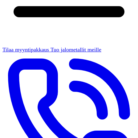
Tilaa myyntipakkaus
Tuo jalometallit meille