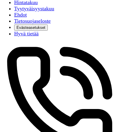
Hintatakuu
Tyytyväisyystakuu
Ehdot
Tietosuojaseloste
Evästeasetukset
Hyvä tietää