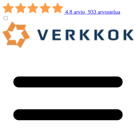
4.8 arvio 933 arvostelua