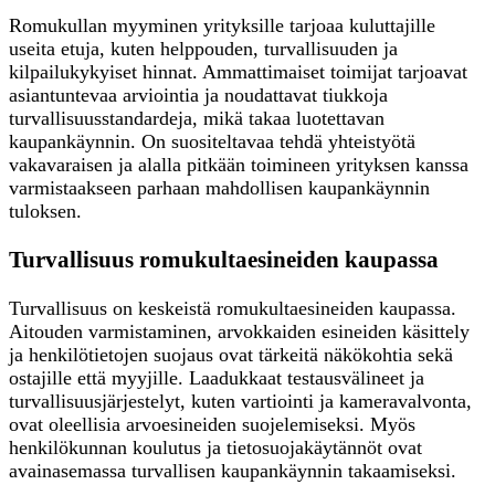
Romukullan myyminen yrityksille tarjoaa kuluttajille
useita etuja, kuten helppouden, turvallisuuden ja
kilpailukykyiset hinnat. Ammattimaiset toimijat tarjoavat
asiantuntevaa arviointia ja noudattavat tiukkoja
turvallisuusstandardeja, mikä takaa luotettavan
kaupankäynnin. On suositeltavaa tehdä yhteistyötä
vakavaraisen ja alalla pitkään toimineen yrityksen kanssa
varmistaakseen parhaan mahdollisen kaupankäynnin
tuloksen.
Turvallisuus romukultaesineiden kaupassa
Turvallisuus on keskeistä romukultaesineiden kaupassa.
Aitouden varmistaminen, arvokkaiden esineiden käsittely
ja henkilötietojen suojaus ovat tärkeitä näkökohtia sekä
ostajille että myyjille. Laadukkaat testausvälineet ja
turvallisuusjärjestelyt, kuten vartiointi ja kameravalvonta,
ovat oleellisia arvoesineiden suojelemiseksi. Myös
henkilökunnan koulutus ja tietosuojakäytännöt ovat
avainasemassa turvallisen kaupankäynnin takaamiseksi.