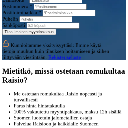
Lähiosoite *
Postinumero *
Postitoimipaikka *
Puhelin
Sähköposti
Tilaa ilmainen myyntipakkaus
Kunnioitamme yksityisyyttäsi: Emme käytä
tietoja muuhun kuin tilauksen hoitamiseen ja siihen
liittyvään viestintään.
Rekisteriseloste
Mietitkö, missä ostetaan romukultaa
Raisio?
Me ostetaan romukultaa Raisio nopeasti ja
turvallisesti
Paras hinta hintatakuulla
100% vakuutettu myyntipakkaus, maksu 12h sisällä
Suomen luotetuin jalometallien ostaja
Palvelua Raisioon ja kaikkialle Suomeen