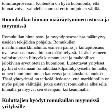
toimitusprosessin. Kuitenkin on hyvä huomioida, että
hinnat voivat vaihdella suuresti eri toimijoiden välillä.
Romukullan hinnan määräytyminen ostossa ja
myynnissä
Romukullan hinta osto- ja myyntiprosesseissa määräytyy
useiden tekijöiden pohjalta. Romukullan
maailmanmarkkinahinta, esineen paino ja kultapitoisuus
ovat avainasemassa hinnan määrittelyssä. Lisäksi esineen
valmistukseen liittyvät kustannukset ja mahdolliset
jalokivien arvot otetaan huomioon. Luotettavat yritykset
pyrkivät ostamaan romukultaa kilpailukykyisellä hinnalla,
ottaen huomioon oman katteensa ja sulatuskustannukset.
Tässä yhteydessä on tärkeää tiedostaa, että markkinoilla on
myös paljon välittäjiä, jotka ostavat romukultaa alhaisella
hinnalla ja myyvät sen eteenpäin korkeammalla.
Kuluttajien hyödyt romukullan myynnissä
yrityksille