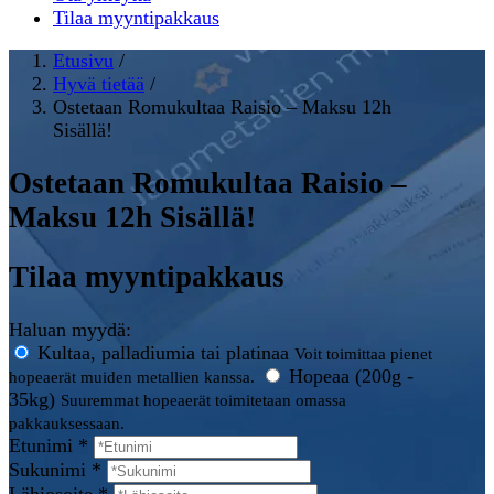
Tilaa myyntipakkaus
Etusivu
/
Hyvä tietää
/
Ostetaan Romukultaa Raisio – Maksu 12h
Sisällä!
Ostetaan Romukultaa Raisio –
Maksu 12h Sisällä!
Tilaa myyntipakkaus
Haluan myydä:
Kultaa, palladiumia tai platinaa
Voit toimittaa pienet
Hopeaa (200g -
hopeaerät muiden metallien kanssa.
35kg)
Suuremmat hopeaerät toimitetaan omassa
pakkauksessaan.
Etunimi *
Sukunimi *