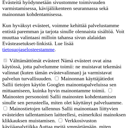
Evästeitä hyödynnetään sivustomme toimivuuden
varmistamisessa, kävijäliikenteen seurannassa sekä
mainonnan kohdentamisessa.
Kun hyväksyt evästeet, voimme kehittää palvelustamme
entistä paremman ja tarjota sinulle olennaista sisältöä. Voit
muuttaa valintaasi milloin tahansa sivun alalaidan
Evästeasetukset-linkistä. Lue lisää
tietosuojaselosteestamme
.
Välttämättömät evästeet
Nämä evästeet ovat aina
käytössä, jotta palvelumme toimii: ne muistavat tekemäsi
valinnat (kuten tämän evästevalinnan) ja varmistavat
palvelun turvallisuuden.
Mainonnan käyttäjätiedot
Sallii tietojen käytön Googlen mainontapalveluissa sen
mittaamiseen, kuinka hyvin mainontamme toimii.
Mainosten personointi
Sallii mainosten kohdentamisen
sinulle sen perusteella, miten olet käyttänyt palveluamme.
Mainostietojen tallennus
Sallii mainontaan liittyvien
evästeiden tallentamisen laitteellesi, esimerkiksi mainoksen
klikkauksen muistamisen.
Verkkosivuston
kävijäanalytiikka
Auttaa meitä ymmärtämään, miten