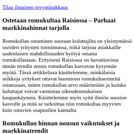
Tilaa ilmainen myyntipakkaus
Ostetaan romukultaa Raisiossa – Parhaat
markkinahinnat tarjolla
Romukullan ostaminen suoraan kuluttajilta on yleistymässä
useiden yritysten toiminnassa, mikä tarjoaa asiakkaille
uudenlaisen mahdollisuuden hyötyä omasta
romukullastaan. Erityisesti Raisiossa on havaittavissa
tämän trendin nousu romukullan kasvavan kysynnän
myötä. Tässä artikkelissa käsittelemme, minkälaisia
seikkoja yritykset ottavat huomioon romukultaesineitä
ostaessaan, miten romukullan arvo määritetään ja kuinka
kuluttajat voivat varmistaa oikeudenmukaisen
kaupankäynnin. Käsittelemme myös syitä ilmiön suosion
kasvulle ja mitä se tarkoittaa niin romukultaa myyvien
kuin ostavien osapuolien kannalta.
Romukullan hinnan nousun vaikutukset ja
markkinatrendit