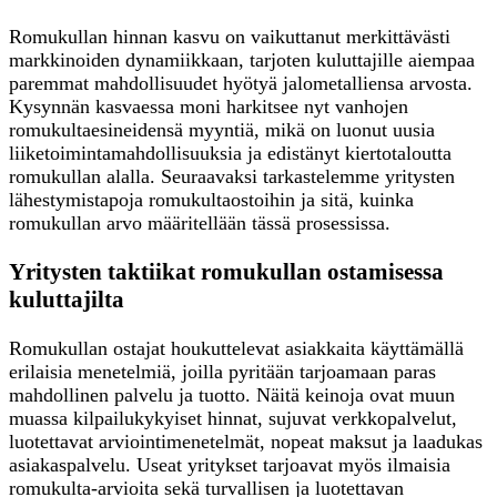
Romukullan hinnan kasvu on vaikuttanut merkittävästi
markkinoiden dynamiikkaan, tarjoten kuluttajille aiempaa
paremmat mahdollisuudet hyötyä jalometalliensa arvosta.
Kysynnän kasvaessa moni harkitsee nyt vanhojen
romukultaesineidensä myyntiä, mikä on luonut uusia
liiketoimintamahdollisuuksia ja edistänyt kiertotaloutta
romukullan alalla. Seuraavaksi tarkastelemme yritysten
lähestymistapoja romukultaostoihin ja sitä, kuinka
romukullan arvo määritellään tässä prosessissa.
Yritysten taktiikat romukullan ostamisessa
kuluttajilta
Romukullan ostajat houkuttelevat asiakkaita käyttämällä
erilaisia menetelmiä, joilla pyritään tarjoamaan paras
mahdollinen palvelu ja tuotto. Näitä keinoja ovat muun
muassa kilpailukykyiset hinnat, sujuvat verkkopalvelut,
luotettavat arviointimenetelmät, nopeat maksut ja laadukas
asiakaspalvelu. Useat yritykset tarjoavat myös ilmaisia
romukulta-arvioita sekä turvallisen ja luotettavan