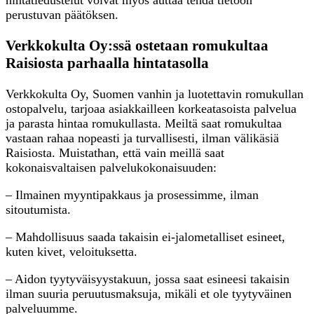
perustuvan päätöksen.
Verkkokulta Oy:ssä ostetaan romukultaa
Raisiosta parhaalla hintatasolla
Verkkokulta Oy, Suomen vanhin ja luotettavin romukullan
ostopalvelu, tarjoaa asiakkailleen korkeatasoista palvelua
ja parasta hintaa romukullasta. Meiltä saat romukultaa
vastaan rahaa nopeasti ja turvallisesti, ilman välikäsiä
Raisiosta. Muistathan, että vain meillä saat
kokonaisvaltaisen palvelukokonaisuuden:
– Ilmainen myyntipakkaus ja prosessimme, ilman
sitoutumista.
– Mahdollisuus saada takaisin ei-jalometalliset esineet,
kuten kivet, veloituksetta.
– Aidon tyytyväisyystakuun, jossa saat esineesi takaisin
ilman suuria peruutusmaksuja, mikäli et ole tyytyväinen
palveluumme.