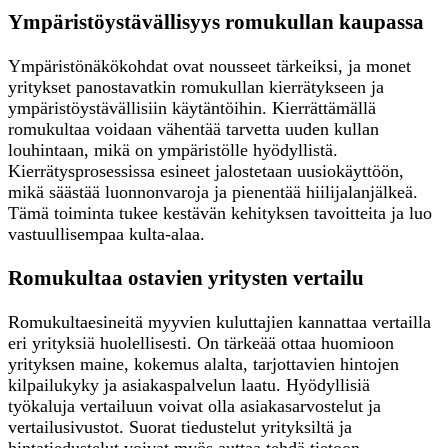
Ympäristöystävällisyys romukullan kaupassa
Ympäristönäkökohdat ovat nousseet tärkeiksi, ja monet
yritykset panostavatkin romukullan kierrätykseen ja
ympäristöystävällisiin käytäntöihin. Kierrättämällä
romukultaa voidaan vähentää tarvetta uuden kullan
louhintaan, mikä on ympäristölle hyödyllistä.
Kierrätysprosessissa esineet jalostetaan uusiokäyttöön,
mikä säästää luonnonvaroja ja pienentää hiilijalanjälkeä.
Tämä toiminta tukee kestävän kehityksen tavoitteita ja luo
vastuullisempaa kulta-alaa.
Romukultaa ostavien yritysten vertailu
Romukultaesineitä myyvien kuluttajien kannattaa vertailla
eri yrityksiä huolellisesti. On tärkeää ottaa huomioon
yrityksen maine, kokemus alalta, tarjottavien hintojen
kilpailukyky ja asiakaspalvelun laatu. Hyödyllisiä
työkaluja vertailuun voivat olla asiakasarvostelut ja
vertailusivustot. Suorat tiedustelut yrityksiltä ja
hintatiedustelut voivat myös auttaa tehdä tietoon