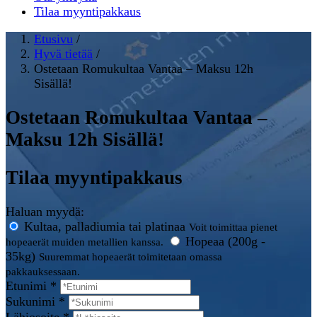
Tilaa myyntipakkaus
Etusivu
/
Hyvä tietää
/
Ostetaan Romukultaa Vantaa – Maksu 12h
Sisällä!
Ostetaan Romukultaa Vantaa –
Maksu 12h Sisällä!
Tilaa myyntipakkaus
Haluan myydä:
Kultaa, palladiumia tai platinaa
Voit toimittaa pienet
Hopeaa (200g -
hopeaerät muiden metallien kanssa.
35kg)
Suuremmat hopeaerät toimitetaan omassa
pakkauksessaan.
Etunimi *
Sukunimi *