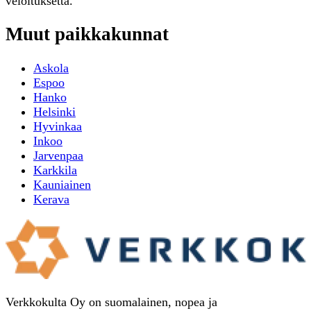
veloituksetta.
Muut paikkakunnat
Askola
Espoo
Hanko
Helsinki
Hyvinkaa
Inkoo
Jarvenpaa
Karkkila
Kauniainen
Kerava
Verkkokulta Oy on suomalainen, nopea ja