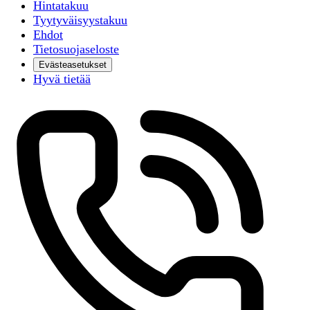
Hintatakuu
Tyytyväisyystakuu
Ehdot
Tietosuojaseloste
Evästeasetukset
Hyvä tietää