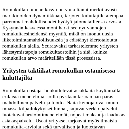
Romukullan hinnan kasvu on vaikuttanut merkittävästi
markkinoiden dynamiikkaan, tarjoten kuluttajille aiempaa
paremmat mahdollisuudet hyötyä jalometalliensa arvosta.
Kysynnän kasvaessa moni harkitsee nyt vanhojen
romukultaesineidensä myyntiä, mikä on luonut uusia
liiketoimintamahdollisuuksia ja edistänyt kiertotaloutta
romukullan alalla. Seuraavaksi tarkastelemme yritysten
lähestymistapoja romukultaostoihin ja sitä, kuinka
romukullan arvo määritellään tässä prosessissa.
Yritysten taktiikat romukullan ostamisessa
kuluttajilta
Romukullan ostajat houkuttelevat asiakkaita käyttämällä
erilaisia menetelmiä, joilla pyritään tarjoamaan paras
mahdollinen palvelu ja tuotto. Näitä keinoja ovat muun
muassa kilpailukykyiset hinnat, sujuvat verkkopalvelut,
luotettavat arviointimenetelmät, nopeat maksut ja laadukas
asiakaspalvelu. Useat yritykset tarjoavat myös ilmaisia
romukulta-arvioita sekä turvallisen ja luotettavan