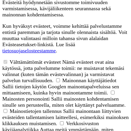
Evästeitä hyödynnetään sivustomme toimivuuden
varmistamisessa, kävijäliikenteen seurannassa sekä
mainonnan kohdentamisessa.
Kun hyväksyt evästeet, voimme kehittää palvelustamme
entistä paremman ja tarjota sinulle olennaista sisältöä. Voit
muuttaa valintaasi milloin tahansa sivun alalaidan
Evästeasetukset-linkistä. Lue lisää
tietosuojaselosteestamme
.
Välttämättömät evästeet
Nämä evästeet ovat aina
käytössä, jotta palvelumme toimii: ne muistavat tekemäsi
valinnat (kuten tämän evästevalinnan) ja varmistavat
palvelun turvallisuuden.
Mainonnan käyttäjätiedot
Sallii tietojen käytön Googlen mainontapalveluissa sen
mittaamiseen, kuinka hyvin mainontamme toimii.
Mainosten personointi
Sallii mainosten kohdentamisen
sinulle sen perusteella, miten olet käyttänyt palveluamme.
Mainostietojen tallennus
Sallii mainontaan liittyvien
evästeiden tallentamisen laitteellesi, esimerkiksi mainoksen
klikkauksen muistamisen.
Verkkosivuston
kävijäanalytiikka
Auttaa meitä ymmärtämään, miten