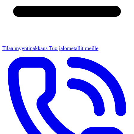
Tilaa myyntipakkaus
Tuo jalometallit meille