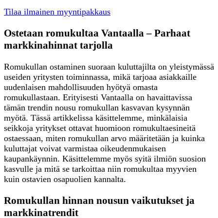
Tilaa ilmainen myyntipakkaus
Ostetaan romukultaa Vantaalla – Parhaat
markkinahinnat tarjolla
Romukullan ostaminen suoraan kuluttajilta on yleistymässä
useiden yritysten toiminnassa, mikä tarjoaa asiakkaille
uudenlaisen mahdollisuuden hyötyä omasta
romukullastaan. Erityisesti Vantaalla on havaittavissa
tämän trendin nousu romukullan kasvavan kysynnän
myötä. Tässä artikkelissa käsittelemme, minkälaisia
seikkoja yritykset ottavat huomioon romukultaesineitä
ostaessaan, miten romukullan arvo määritetään ja kuinka
kuluttajat voivat varmistaa oikeudenmukaisen
kaupankäynnin. Käsittelemme myös syitä ilmiön suosion
kasvulle ja mitä se tarkoittaa niin romukultaa myyvien
kuin ostavien osapuolien kannalta.
Romukullan hinnan nousun vaikutukset ja
markkinatrendit