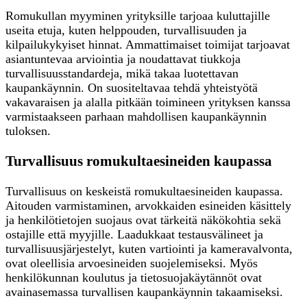
Romukullan myyminen yrityksille tarjoaa kuluttajille
useita etuja, kuten helppouden, turvallisuuden ja
kilpailukykyiset hinnat. Ammattimaiset toimijat tarjoavat
asiantuntevaa arviointia ja noudattavat tiukkoja
turvallisuusstandardeja, mikä takaa luotettavan
kaupankäynnin. On suositeltavaa tehdä yhteistyötä
vakavaraisen ja alalla pitkään toimineen yrityksen kanssa
varmistaakseen parhaan mahdollisen kaupankäynnin
tuloksen.
Turvallisuus romukultaesineiden kaupassa
Turvallisuus on keskeistä romukultaesineiden kaupassa.
Aitouden varmistaminen, arvokkaiden esineiden käsittely
ja henkilötietojen suojaus ovat tärkeitä näkökohtia sekä
ostajille että myyjille. Laadukkaat testausvälineet ja
turvallisuusjärjestelyt, kuten vartiointi ja kameravalvonta,
ovat oleellisia arvoesineiden suojelemiseksi. Myös
henkilökunnan koulutus ja tietosuojakäytännöt ovat
avainasemassa turvallisen kaupankäynnin takaamiseksi.