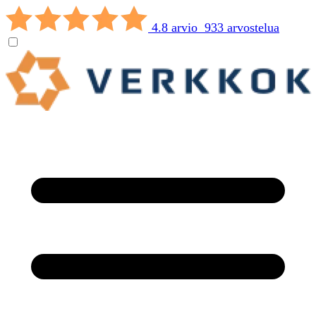
4.8 arvio 933 arvostelua