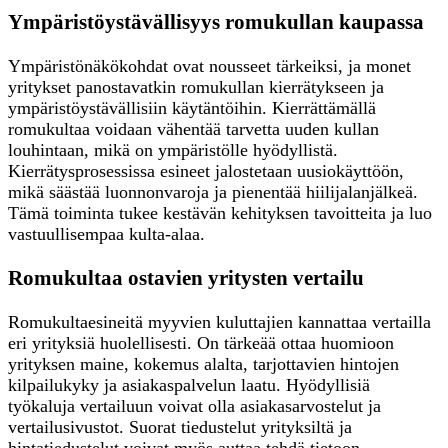
Ympäristöystävällisyys romukullan kaupassa
Ympäristönäkökohdat ovat nousseet tärkeiksi, ja monet
yritykset panostavatkin romukullan kierrätykseen ja
ympäristöystävällisiin käytäntöihin. Kierrättämällä
romukultaa voidaan vähentää tarvetta uuden kullan
louhintaan, mikä on ympäristölle hyödyllistä.
Kierrätysprosessissa esineet jalostetaan uusiokäyttöön,
mikä säästää luonnonvaroja ja pienentää hiilijalanjälkeä.
Tämä toiminta tukee kestävän kehityksen tavoitteita ja luo
vastuullisempaa kulta-alaa.
Romukultaa ostavien yritysten vertailu
Romukultaesineitä myyvien kuluttajien kannattaa vertailla
eri yrityksiä huolellisesti. On tärkeää ottaa huomioon
yrityksen maine, kokemus alalta, tarjottavien hintojen
kilpailukyky ja asiakaspalvelun laatu. Hyödyllisiä
työkaluja vertailuun voivat olla asiakasarvostelut ja
vertailusivustot. Suorat tiedustelut yrityksiltä ja
hintatiedustelut voivat myös auttaa tehdä tietoon