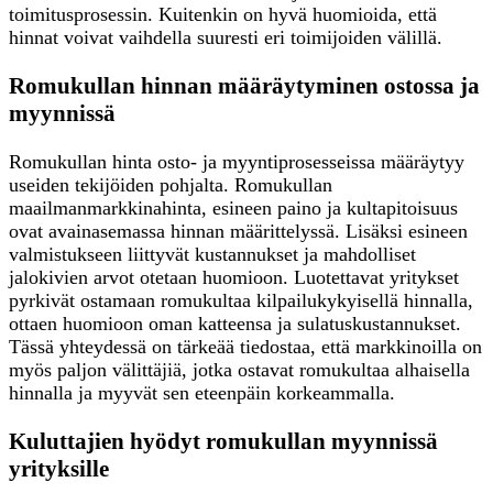
toimitusprosessin. Kuitenkin on hyvä huomioida, että
hinnat voivat vaihdella suuresti eri toimijoiden välillä.
Romukullan hinnan määräytyminen ostossa ja
myynnissä
Romukullan hinta osto- ja myyntiprosesseissa määräytyy
useiden tekijöiden pohjalta. Romukullan
maailmanmarkkinahinta, esineen paino ja kultapitoisuus
ovat avainasemassa hinnan määrittelyssä. Lisäksi esineen
valmistukseen liittyvät kustannukset ja mahdolliset
jalokivien arvot otetaan huomioon. Luotettavat yritykset
pyrkivät ostamaan romukultaa kilpailukykyisellä hinnalla,
ottaen huomioon oman katteensa ja sulatuskustannukset.
Tässä yhteydessä on tärkeää tiedostaa, että markkinoilla on
myös paljon välittäjiä, jotka ostavat romukultaa alhaisella
hinnalla ja myyvät sen eteenpäin korkeammalla.
Kuluttajien hyödyt romukullan myynnissä
yrityksille