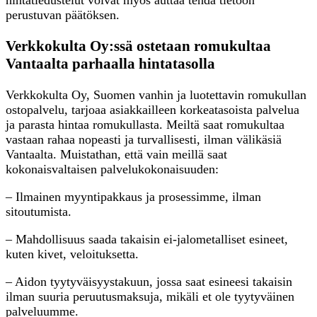
perustuvan päätöksen.
Verkkokulta Oy:ssä ostetaan romukultaa
Vantaalta parhaalla hintatasolla
Verkkokulta Oy, Suomen vanhin ja luotettavin romukullan
ostopalvelu, tarjoaa asiakkailleen korkeatasoista palvelua
ja parasta hintaa romukullasta. Meiltä saat romukultaa
vastaan rahaa nopeasti ja turvallisesti, ilman välikäsiä
Vantaalta. Muistathan, että vain meillä saat
kokonaisvaltaisen palvelukokonaisuuden:
– Ilmainen myyntipakkaus ja prosessimme, ilman
sitoutumista.
– Mahdollisuus saada takaisin ei-jalometalliset esineet,
kuten kivet, veloituksetta.
– Aidon tyytyväisyystakuun, jossa saat esineesi takaisin
ilman suuria peruutusmaksuja, mikäli et ole tyytyväinen
palveluumme.