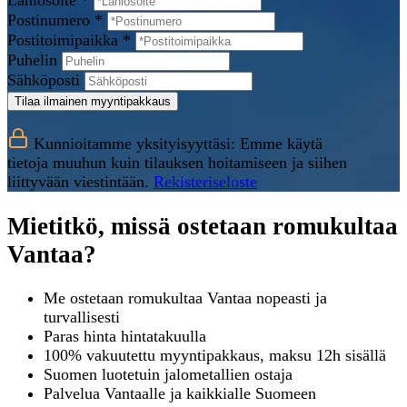
Lähiosoite *
Postinumero *
Postitoimipaikka *
Puhelin
Sähköposti
Tilaa ilmainen myyntipakkaus
Kunnioitamme yksityisyyttäsi: Emme käytä
tietoja muuhun kuin tilauksen hoitamiseen ja siihen
liittyvään viestintään.
Rekisteriseloste
Mietitkö, missä ostetaan romukultaa
Vantaa?
Me ostetaan romukultaa Vantaa nopeasti ja
turvallisesti
Paras hinta hintatakuulla
100% vakuutettu myyntipakkaus, maksu 12h sisällä
Suomen luotetuin jalometallien ostaja
Palvelua Vantaalle ja kaikkialle Suomeen