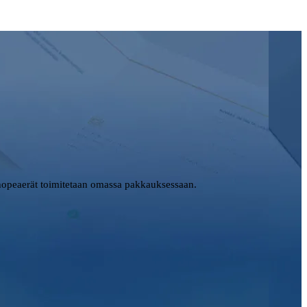
opeaerät toimitetaan omassa pakkauksessaan.