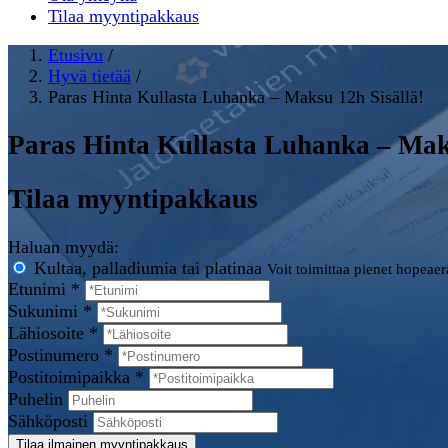
Tilaa myyntipakkaus
Etusivu
/
Hyvä tietää
/
Paras Hinta Kullasta Luhanka – Maksu 12h Sisällä!
Paras Hinta Kullasta Luhanka – Maks
Tilaa myyntipakkaus
Haluan myydä:
Kultaa, palladiumia tai platinaa
Voit toimittaa pienet hopeae
Etunimi *
Sukunimi *
Lähiosoite *
Postinumero *
Postitoimipaikka *
Puhelin
Sähköposti
Tilaa ilmainen myyntipakkaus