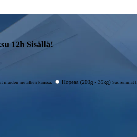
u 12h Sisällä!
Hopeaa (200g - 35kg)
rät muiden metallien kanssa.
Suuremmat h