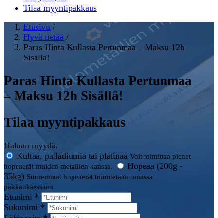
Tilaa myyntipakkaus
Etusivu
/
Hyvä tietää
/
Paras Hinta Kullasta Pertunmaa – Maksu 12h
Sisällä!
Paras Hinta Kullasta Pertunmaa
– Maksu 12h Sisällä!
Tilaa myyntipakkaus
Haluan myydä:
Kultaa, palladiumia tai platinaa
Voit toimittaa pienet
Hopeaa (200g -
hopeaerät muiden metallien kanssa.
35kg)
Suuremmat hopeaerät toimitetaan omassa
pakkauksessaan.
Etunimi *
Sukunimi *