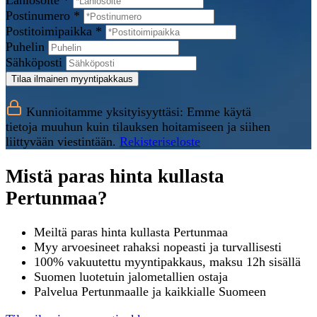
Lähiosoite *
Postinumero *
Postitoimipaikka *
Puhelin
Sähköposti
Tilaa ilmainen myyntipakkaus
Kunnioitamme yksityisyyttäsi: Emme käytä
tietoja muuhun kuin tilauksen hoitamiseen ja siihen
liittyvään viestintään.
Rekisteriseloste
Mistä paras hinta kullasta
Pertunmaa?
Meiltä paras hinta kullasta Pertunmaa
Myy arvoesineet rahaksi nopeasti ja turvallisesti
100% vakuutettu myyntipakkaus, maksu 12h sisällä
Suomen luotetuin jalometallien ostaja
Palvelua Pertunmaalle ja kaikkialle Suomeen