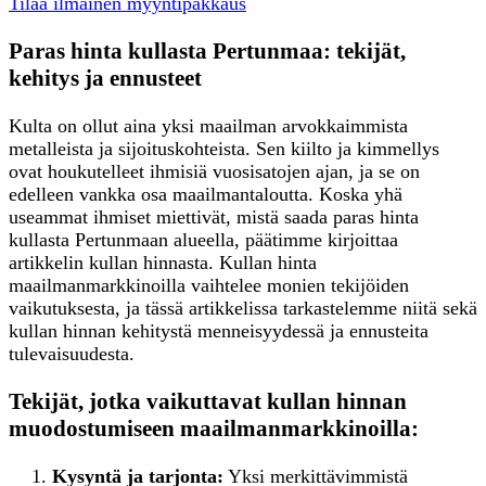
Tilaa ilmainen myyntipakkaus
Paras hinta kullasta Pertunmaa: tekijät,
kehitys ja ennusteet
Kulta on ollut aina yksi maailman arvokkaimmista
metalleista ja sijoituskohteista. Sen kiilto ja kimmellys
ovat houkutelleet ihmisiä vuosisatojen ajan, ja se on
edelleen vankka osa maailmantaloutta. Koska yhä
useammat ihmiset miettivät, mistä saada paras hinta
kullasta Pertunmaan alueella, päätimme kirjoittaa
artikkelin kullan hinnasta. Kullan hinta
maailmanmarkkinoilla vaihtelee monien tekijöiden
vaikutuksesta, ja tässä artikkelissa tarkastelemme niitä sekä
kullan hinnan kehitystä menneisyydessä ja ennusteita
tulevaisuudesta.
Tekijät, jotka vaikuttavat kullan hinnan
muodostumiseen maailmanmarkkinoilla:
Kysyntä ja tarjonta:
Yksi merkittävimmistä