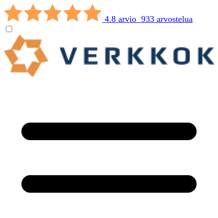
4.8 arvio 933 arvostelua