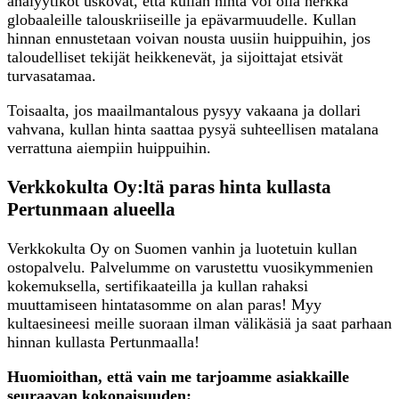
analyytikot uskovat, että kullan hinta voi olla herkkä
globaaleille talouskriiseille ja epävarmuudelle. Kullan
hinnan ennustetaan voivan nousta uusiin huippuihin, jos
taloudelliset tekijät heikkenevät, ja sijoittajat etsivät
turvasatamaa.
Toisaalta, jos maailmantalous pysyy vakaana ja dollari
vahvana, kullan hinta saattaa pysyä suhteellisen matalana
verrattuna aiempiin huippuihin.
Verkkokulta Oy:ltä paras hinta kullasta
Pertunmaan alueella
Verkkokulta Oy on Suomen vanhin ja luotetuin kullan
ostopalvelu. Palvelumme on varustettu vuosikymmenien
kokemuksella, sertifikaateilla ja kullan rahaksi
muuttamiseen hintatasomme on alan paras! Myy
kultaesineesi meille suoraan ilman välikäsiä ja saat parhaan
hinnan kullasta Pertunmaalla!
Huomioithan, että vain me tarjoamme asiakkaille
seuraavan kokonaisuuden: