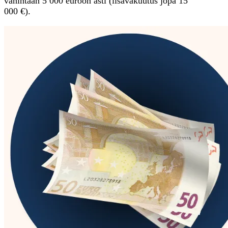
vähintään 5 000 euroon asti (lisävakuutus jopa 15
000 €).