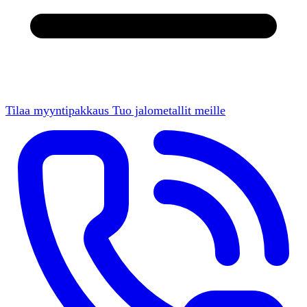
Tilaa myyntipakkaus
Tuo jalometallit meille