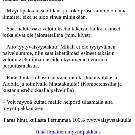
– Myyntipakkauksen tilaus ja koko prosessimme on aina
ilmaista, eikä se sido sinua mihinkään.
– Saat halutessasi veloituksetta takaisin kaikki esineet,
jotka eivät ole jalometalleja (mm. kivet).
– Aito tyytyväisyystakuu! Mikäli et ole tyytyväinen
palveluumme, niin saat lähettämäsi esineet takaisin
veloituksetta ilman useiden kymmenien eurojen
peruutusmaksua.
– Paras hinta kullasta suoraan meiltä ilman välikäsiä –
Aidolla ja toimivalla hintatakuulla! (Kompetenssilla ja
kustannustehokkaalla palvelulla)
– Voit myydä kultaa meille helposti tilaamalla alta
myyntipakkauksen.
Paras hinta kullasta Pertunmaa 100% tyytyväisyystakuulla
Tilaa ilmainen myyntipakkaus