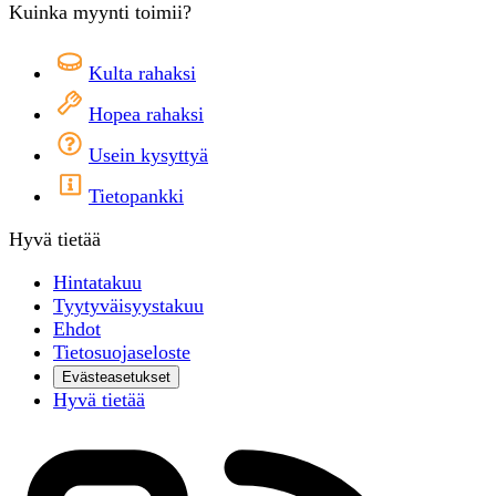
Kuinka myynti toimii?
Kulta rahaksi
Hopea rahaksi
Usein kysyttyä
Tietopankki
Hyvä tietää
Hintatakuu
Tyytyväisyystakuu
Ehdot
Tietosuojaseloste
Evästeasetukset
Hyvä tietää