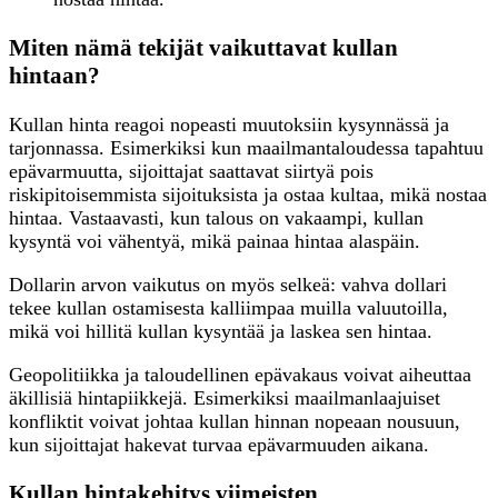
Miten nämä tekijät vaikuttavat kullan
hintaan?
Kullan hinta reagoi nopeasti muutoksiin kysynnässä ja
tarjonnassa. Esimerkiksi kun maailmantaloudessa tapahtuu
epävarmuutta, sijoittajat saattavat siirtyä pois
riskipitoisemmista sijoituksista ja ostaa kultaa, mikä nostaa
hintaa. Vastaavasti, kun talous on vakaampi, kullan
kysyntä voi vähentyä, mikä painaa hintaa alaspäin.
Dollarin arvon vaikutus on myös selkeä: vahva dollari
tekee kullan ostamisesta kalliimpaa muilla valuutoilla,
mikä voi hillitä kullan kysyntää ja laskea sen hintaa.
Geopolitiikka ja taloudellinen epävakaus voivat aiheuttaa
äkillisiä hintapiikkejä. Esimerkiksi maailmanlaajuiset
konfliktit voivat johtaa kullan hinnan nopeaan nousuun,
kun sijoittajat hakevat turvaa epävarmuuden aikana.
Kullan hintakehitys viimeisten