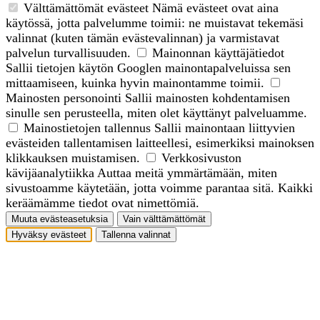
Välttämättömät evästeet
Nämä evästeet ovat aina
käytössä, jotta palvelumme toimii: ne muistavat tekemäsi
valinnat (kuten tämän evästevalinnan) ja varmistavat
palvelun turvallisuuden.
Mainonnan käyttäjätiedot
Sallii tietojen käytön Googlen mainontapalveluissa sen
mittaamiseen, kuinka hyvin mainontamme toimii.
Mainosten personointi
Sallii mainosten kohdentamisen
sinulle sen perusteella, miten olet käyttänyt palveluamme.
Mainostietojen tallennus
Sallii mainontaan liittyvien
evästeiden tallentamisen laitteellesi, esimerkiksi mainoksen
klikkauksen muistamisen.
Verkkosivuston
kävijäanalytiikka
Auttaa meitä ymmärtämään, miten
sivustoamme käytetään, jotta voimme parantaa sitä. Kaikki
keräämämme tiedot ovat nimettömiä.
Muuta evästeasetuksia
Vain välttämättömät
Hyväksy evästeet
Tallenna valinnat