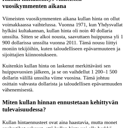
vuosikymmenten aikana
Viimeisten vuosikymmenten aikana kullan hinta on ollut
voimakkaassa vaihtelussa. Vuonna 1971, kun Yhdysvallat
hylkäsi kultakannan, kullan hinta oli noin 40 dollaria
unssilta. Sitten se alkoi nousta, saavuttaen huippunsa yli 1
900 dollarissa unssilta vuonna 2011. Tämä nousu liittyi
moniin tekijöihin, kuten taloudelliseen epävarmuuteen ja
sijoittajien kiinnostukseen.
Kuitenkin kullan hinta on laskenut merkittävästi sen
huippuvuosien jälkeen, ja se on vaihdellut 1 200–1 500
dollarin välillä unssilta viime vuosina. Tämä johtuu
osittain vahvasta dollarista ja taloudellisen epävarmuuden
vähenemisestä.
Miten kullan hinnan ennustetaan kehittyvän
tulevaisuudessa?
Kullan hintaennusteet ovat aina haastavia, mutta monet