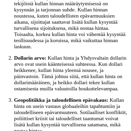
tekijöistä kullan hinnan määräytymisessä on
kysynnän ja tarjonnan suhde. Kullan hinnan
noustessa, kuten taloudellisten epävarmuuksien
aikana, sijoittajat saattavat lisätä kullan kysyntää
turvallisena sijoituksena, mikä nostaa hintaa.
Toisaalta, korkea kullan hinta voi vähentää kysyntää
teollisuudessa ja koruissa, mikä vaikuttaa hinnan
laskuun.
Dollarin arvo:
Kullan hinta ja Yhdysvaltain dollarin
arvo ovat usein käänteisessä suhteessa. Kun dollari
heikkenee, kullan hinta yleensä nousee, ja
päinvastoin. Tämä johtuu siitä, että kullan hinta on
dollarimääräinen, ja heikko dollari tekee kullan
ostamisesta muilla valuutoilla houkuttelevampaa.
Geopolitiikka ja taloudellinen epävakaus:
Kullan
hinta on usein vastaus globaaleihin tapahtumiin ja
taloudelliseen epävarmuuteen. Sotilaalliset konfliktit,
poliittiset kriisit tai taloudelliset taantumat voivat
lisätä kullan kysyntää turvallisena satamana, mikä
nostaa hintaa.