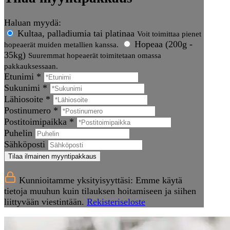
Haluan myydä:
Kultaa, palladiumia tai platinaa
Voit toimittaa pienet
Hopeaa (200g -
hopeaerät muiden metallien kanssa.
35kg)
Suuremmat hopeaerät toimitetaan omassa
pakkauksessaan.
Etunimi *
Sukunimi *
Lähiosoite *
Postinumero *
Postitoimipaikka *
Puhelin
Sähköposti
Tilaa ilmainen myyntipakkaus
Kunnioitamme yksityisyyttäsi: Emme käytä
tietoja muuhun kuin tilauksen hoitamiseen ja siihen
liittyvään viestintään.
Rekisteriseloste