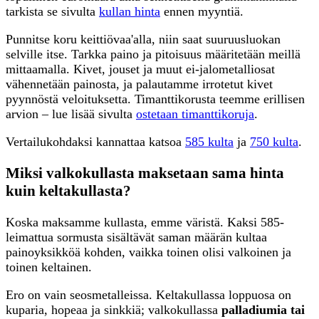
tarkista se sivulta
kullan hinta
ennen myyntiä.
Punnitse koru keittiövaa'alla, niin saat suuruusluokan
selville itse. Tarkka paino ja pitoisuus määritetään meillä
mittaamalla. Kivet, jouset ja muut ei-jalometalliosat
vähennetään painosta, ja palautamme irrotetut kivet
pyynnöstä veloituksetta. Timanttikorusta teemme erillisen
arvion – lue lisää sivulta
ostetaan timanttikoruja
.
Vertailukohdaksi kannattaa katsoa
585 kulta
ja
750 kulta
.
Miksi valkokullasta maksetaan sama hinta
kuin keltakullasta?
Koska maksamme kullasta, emme väristä. Kaksi 585-
leimattua sormusta sisältävät saman määrän kultaa
painoyksikköä kohden, vaikka toinen olisi valkoinen ja
toinen keltainen.
Ero on vain seosmetalleissa. Keltakullassa loppuosa on
kuparia, hopeaa ja sinkkiä; valkokullassa
palladiumia tai