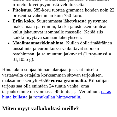
irrotetut kivet pyynnöstä veloituksetta.
Pitoisuus.
585-koru tuottaa grammaa kohden noin 22
prosenttia vähemmän kuin 750-koru.
Erän koko.
Suuremmasta lähetyksestä pystymme
maksamaan paremmin, koska jalostuksen kiinteät
kulut jakautuvat isommalle massalle. Kerää siis
kaikki myytävä samaan lähetykseen.
Maailmanmarkkinahinta.
Kullan dollarimääräinen
unssihinta ja euron kurssi vaikuttavat suoraan
ostohintaan, ja se muuttuu jatkuvasti (1 troy-unssi =
31,1035 g).
Hintatakuu suojaa hinnan alarajaa: jos saat toiselta
vastaavalta ostajalta korkeamman sitovan tarjouksen,
maksamme sen yli
+0,50 euroa grammalta
. Kilpailijan
tarjous saa olla enintään 24 tuntia vanha, oma
tarjouksemme on voimassa 48 tuntia, ja Vertailuun:
paras
hinta kullasta
ja
romukullan hintavertailu
.
Miten myyt valkokultasi meille?