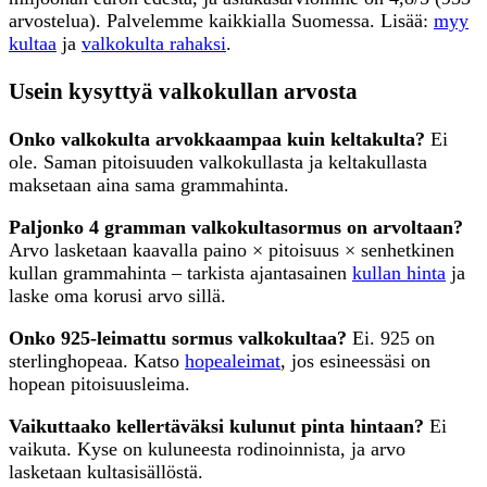
arvostelua). Palvelemme kaikkialla Suomessa. Lisää:
myy
kultaa
ja
valkokulta rahaksi
.
Usein kysyttyä valkokullan arvosta
Onko valkokulta arvokkaampaa kuin keltakulta?
Ei
ole. Saman pitoisuuden valkokullasta ja keltakullasta
maksetaan aina sama grammahinta.
Paljonko 4 gramman valkokultasormus on arvoltaan?
Arvo lasketaan kaavalla paino × pitoisuus × senhetkinen
kullan grammahinta – tarkista ajantasainen
kullan hinta
ja
laske oma korusi arvo sillä.
Onko 925-leimattu sormus valkokultaa?
Ei. 925 on
sterlinghopeaa. Katso
hopealeimat
, jos esineessäsi on
hopean pitoisuusleima.
Vaikuttaako kellertäväksi kulunut pinta hintaan?
Ei
vaikuta. Kyse on kuluneesta rodinoinnista, ja arvo
lasketaan kultasisällöstä.