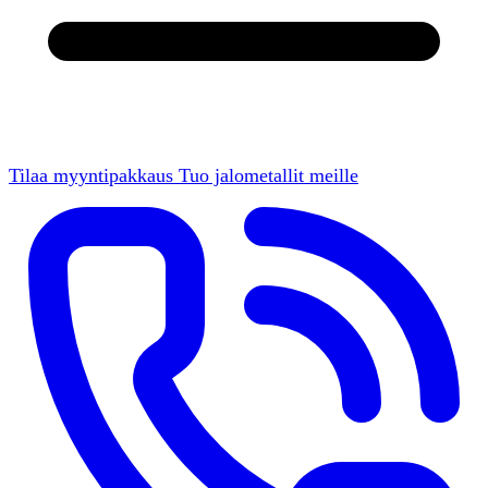
Tilaa myyntipakkaus
Tuo jalometallit meille