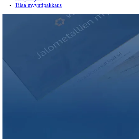
Tilaa myyntipakkaus