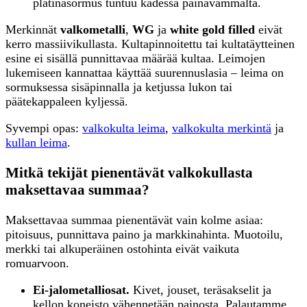
platinasormus tuntuu kädessä painavammalta.
Merkinnät
valkometalli
,
WG
ja
white gold filled
eivät
kerro massiivikullasta. Kultapinnoitettu tai kultatäytteinen
esine ei sisällä punnittavaa määrää kultaa. Leimojen
lukemiseen kannattaa käyttää suurennuslasia – leima on
sormuksessa sisäpinnalla ja ketjussa lukon tai
päätekappaleen kyljessä.
Syvempi opas:
valkokulta leima
,
valkokulta merkintä
ja
kullan leima
.
Mitkä tekijät pienentävät valkokullasta
maksettavaa summaa?
Maksettavaa summaa pienentävät vain kolme asiaa:
pitoisuus, punnittava paino ja markkinahinta. Muotoilu,
merkki tai alkuperäinen ostohinta eivät vaikuta
romuarvoon.
Ei-jalometalliosat.
Kivet, jouset, teräsakselit ja
kellon koneisto vähennetään painosta. Palautamme