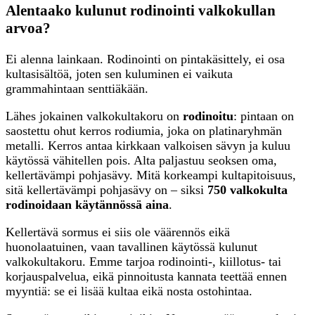
Alentaako kulunut rodinointi valkokullan
arvoa?
Ei alenna lainkaan. Rodinointi on pintakäsittely, ei osa
kultasisältöä, joten sen kuluminen ei vaikuta
grammahintaan senttiäkään.
Lähes jokainen valkokultakoru on
rodinoitu
: pintaan on
saostettu ohut kerros rodiumia, joka on platinaryhmän
metalli. Kerros antaa kirkkaan valkoisen sävyn ja kuluu
käytössä vähitellen pois. Alta paljastuu seoksen oma,
kellertävämpi pohjasävy. Mitä korkeampi kultapitoisuus,
sitä kellertävämpi pohjasävy on – siksi
750 valkokulta
rodinoidaan käytännössä aina
.
Kellertävä sormus ei siis ole väärennös eikä
huonolaatuinen, vaan tavallinen käytössä kulunut
valkokultakoru. Emme tarjoa rodinointi-, kiillotus- tai
korjauspalvelua, eikä pinnoitusta kannata teettää ennen
myyntiä: se ei lisää kultaa eikä nosta ostohintaa.