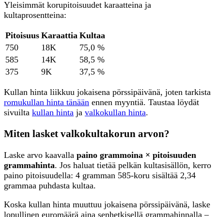
Yleisimmät korupitoisuudet karaatteina ja
kultaprosentteina:
Pitoisuus
Karaattia
Kultaa
750
18K
75,0 %
585
14K
58,5 %
375
9K
37,5 %
Kullan hinta liikkuu jokaisena pörssipäivänä, joten tarkista
romukullan hinta tänään
ennen myyntiä. Taustaa löydät
sivuilta
kullan hinta
ja
valkokullan hinta
.
Miten lasket valkokultakorun arvon?
Laske arvo kaavalla
paino grammoina × pitoisuuden
grammahinta
. Jos haluat tietää pelkän kultasisällön, kerro
paino pitoisuudella: 4 gramman 585-koru sisältää 2,34
grammaa puhdasta kultaa.
Koska kullan hinta muuttuu jokaisena pörssipäivänä, laske
lopullinen euromäärä aina senhetkisellä grammahinnalla –