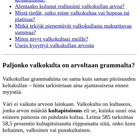
Alentaako kulunut rodinointi valkokullan arvoa?
Mistä tiedät, onko esine valkokultaa vai hopeaa tai
platinaa?
Mitkä tekijät pienentävät valkokullasta maksettavaa
summaa?
Miten myyt valkokultasi meille?
Usein kysyttyä valkokullan arvosta
Paljonko valkokulta on arvoltaan grammalta?
Valkokullan grammahinta on sama kuin saman pitoisuuden
keltakullan – hinta tarkistetaan aina ajantasaisena ennen
myyntiä.
Väri ei vaikuta arvoon lainkaan. Valkokulta on kultaseos,
jonka arvon määrää
kultapitoisuus
eli se, kuinka suuri osa
esineen painosta on puhdasta kultaa. Leima 585 tarkoittaa
58,5 prosentin kultapitoisuutta riippumatta siitä, onko koru
keltainen, valkoinen vai punakultainen.