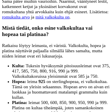
Sama pätee muihin vaurioihin. Naarmut, vääntyneet lestit,
katkenneet ketjut ja yksinäiset korvakorut ovat
romukultana yhtä arvokkaita kuin ehjät esineet. Lisätietoa:
romukulta arvo
ja
mitä valkokulta on
.
Mistä tiedät, onko esine valkokultaa vai
hopeaa tai platinaa?
Ratkaisu löytyy leimasta, ei väristä. Valkokulta, hopea ja
platina näyttävät paljaalla silmällä lähes samalta, mutta
niiden leimat ovat eri lukusarjoja.
Kulta:
Tukesin hyväksymät pitoisuusleimat ovat 375,
417, 585, 750, 800, 916, 990 ja 999.
Valkokultakoruissa yleisimmät ovat 585 ja 750.
Hopea:
leima
925
on sterlinghopeaa, ei valkokultaa.
Tämä on yleisin sekaannus. Hopean arvo on aivan eri
luokkaa ja huomattavasti matalampi grammalta kuin
kullan.
Platina:
leimat 500, 600, 850, 900, 950, 990 ja 999.
Platina on kultaa tiheämpää, joten samankokoinen