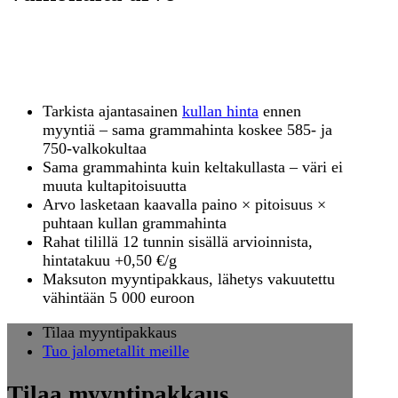
Paljonko valkokullastasi
maksetaan grammalta?
Tarkista ajantasainen
kullan hinta
ennen
myyntiä – sama grammahinta koskee 585- ja
750-valkokultaa
Sama grammahinta kuin keltakullasta – väri ei
muuta kultapitoisuutta
Arvo lasketaan kaavalla paino × pitoisuus ×
puhtaan kullan grammahinta
Rahat tilillä 12 tunnin sisällä arvioinnista,
hintatakuu +0,50 €/g
Maksuton myyntipakkaus, lähetys vakuutettu
vähintään 5 000 euroon
Tilaa myyntipakkaus
Tuo jalometallit meille
Tilaa myyntipakkaus