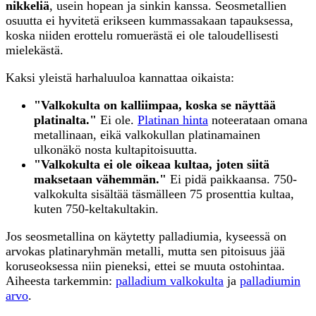
nikkeliä
, usein hopean ja sinkin kanssa. Seosmetallien
osuutta ei hyvitetä erikseen kummassakaan tapauksessa,
koska niiden erottelu romuerästä ei ole taloudellisesti
mielekästä.
Kaksi yleistä harhaluuloa kannattaa oikaista:
"Valkokulta on kalliimpaa, koska se näyttää
platinalta."
Ei ole.
Platinan hinta
noteerataan omana
metallinaan, eikä valkokullan platinamainen
ulkonäkö nosta kultapitoisuutta.
"Valkokulta ei ole oikeaa kultaa, joten siitä
maksetaan vähemmän."
Ei pidä paikkaansa. 750-
valkokulta sisältää täsmälleen 75 prosenttia kultaa,
kuten 750-keltakultakin.
Jos seosmetallina on käytetty palladiumia, kyseessä on
arvokas platinaryhmän metalli, mutta sen pitoisuus jää
koruseoksessa niin pieneksi, ettei se muuta ostohintaa.
Aiheesta tarkemmin:
palladium valkokulta
ja
palladiumin
arvo
.