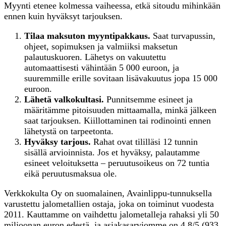
Myynti etenee kolmessa vaiheessa, etkä sitoudu mihinkään
ennen kuin hyväksyt tarjouksen.
Tilaa maksuton myyntipakkaus.
Saat turvapussin,
ohjeet, sopimuksen ja valmiiksi maksetun
palautuskuoren. Lähetys on vakuutettu
automaattisesti vähintään 5 000 euroon, ja
suuremmille erille sovitaan lisävakuutus jopa 15 000
euroon.
Lähetä valkokultasi.
Punnitsemme esineet ja
määritämme pitoisuuden mittaamalla, minkä jälkeen
saat tarjouksen. Kiillottaminen tai rodinointi ennen
lähetystä on tarpeetonta.
Hyväksy tarjous.
Rahat ovat tililläsi 12 tunnin
sisällä arvioinnista. Jos et hyväksy, palautamme
esineet veloituksetta – peruutusoikeus on 72 tuntia
eikä peruutusmaksua ole.
Verkkokulta Oy on suomalainen, Avainlippu-tunnuksella
varustettu jalometallien ostaja, joka on toiminut vuodesta
2011. Kauttamme on vaihdettu jalometalleja rahaksi yli 50
miljoonan euron edestä, ja asiakasarviomme on 4,8/5 (933