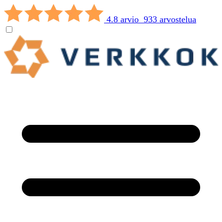
4.8 arvio 933 arvostelua