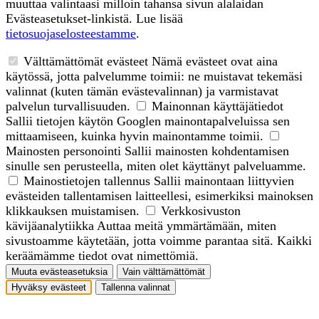
muuttaa valintaasi milloin tahansa sivun alalaidan
Evästeasetukset-linkistä. Lue lisää
tietosuojaselosteestamme
.
Välttämättömät evästeet
Nämä evästeet ovat aina
käytössä, jotta palvelumme toimii: ne muistavat tekemäsi
valinnat (kuten tämän evästevalinnan) ja varmistavat
palvelun turvallisuuden.
Mainonnan käyttäjätiedot
Sallii tietojen käytön Googlen mainontapalveluissa sen
mittaamiseen, kuinka hyvin mainontamme toimii.
Mainosten personointi
Sallii mainosten kohdentamisen
sinulle sen perusteella, miten olet käyttänyt palveluamme.
Mainostietojen tallennus
Sallii mainontaan liittyvien
evästeiden tallentamisen laitteellesi, esimerkiksi mainoksen
klikkauksen muistamisen.
Verkkosivuston
kävijäanalytiikka
Auttaa meitä ymmärtämään, miten
sivustoamme käytetään, jotta voimme parantaa sitä. Kaikki
keräämämme tiedot ovat nimettömiä.
Muuta evästeasetuksia
Vain välttämättömät
Hyväksy evästeet
Tallenna valinnat