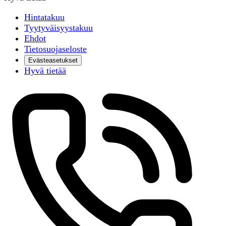
Hintatakuu
Tyytyväisyystakuu
Ehdot
Tietosuojaseloste
Evästeasetukset
Hyvä tietää