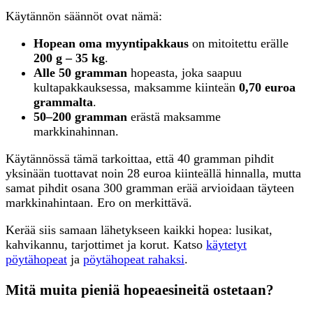
Käytännön säännöt ovat nämä:
Hopean oma myyntipakkaus
on mitoitettu erälle
200 g – 35 kg
.
Alle 50 gramman
hopeasta, joka saapuu
kultapakkauksessa, maksamme kiinteän
0,70 euroa
grammalta
.
50–200 gramman
erästä maksamme
markkinahinnan.
Käytännössä tämä tarkoittaa, että 40 gramman pihdit
yksinään tuottavat noin 28 euroa kiinteällä hinnalla, mutta
samat pihdit osana 300 gramman erää arvioidaan täyteen
markkinahintaan. Ero on merkittävä.
Kerää siis samaan lähetykseen kaikki hopea: lusikat,
kahvikannu, tarjottimet ja korut. Katso
käytetyt
pöytähopeat
ja
pöytähopeat rahaksi
.
Mitä muita pieniä hopeaesineitä ostetaan?