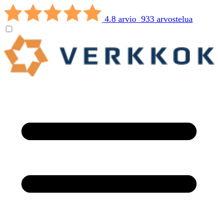
4.8 arvio 933 arvostelua