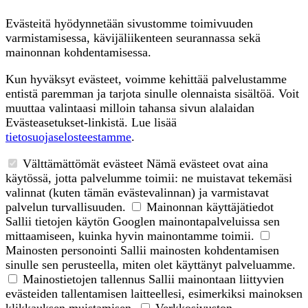
Evästeitä hyödynnetään sivustomme toimivuuden
varmistamisessa, kävijäliikenteen seurannassa sekä
mainonnan kohdentamisessa.
Kun hyväksyt evästeet, voimme kehittää palvelustamme
entistä paremman ja tarjota sinulle olennaista sisältöä. Voit
muuttaa valintaasi milloin tahansa sivun alalaidan
Evästeasetukset-linkistä. Lue lisää
tietosuojaselosteestamme
.
Välttämättömät evästeet
Nämä evästeet ovat aina
käytössä, jotta palvelumme toimii: ne muistavat tekemäsi
valinnat (kuten tämän evästevalinnan) ja varmistavat
palvelun turvallisuuden.
Mainonnan käyttäjätiedot
Sallii tietojen käytön Googlen mainontapalveluissa sen
mittaamiseen, kuinka hyvin mainontamme toimii.
Mainosten personointi
Sallii mainosten kohdentamisen
sinulle sen perusteella, miten olet käyttänyt palveluamme.
Mainostietojen tallennus
Sallii mainontaan liittyvien
evästeiden tallentamisen laitteellesi, esimerkiksi mainoksen
klikkauksen muistamisen.
Verkkosivuston