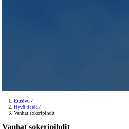
Etusivu
/
Hyvä tietää
/
Vanhat sokeripihdit
Vanhat sokeripihdit