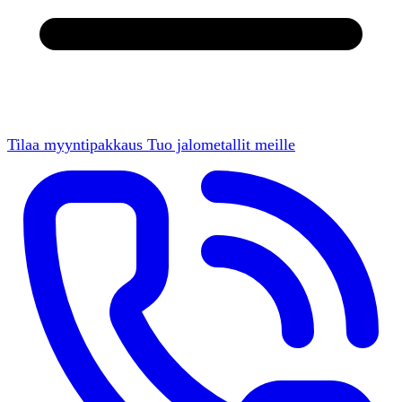
Tilaa myyntipakkaus
Tuo jalometallit meille