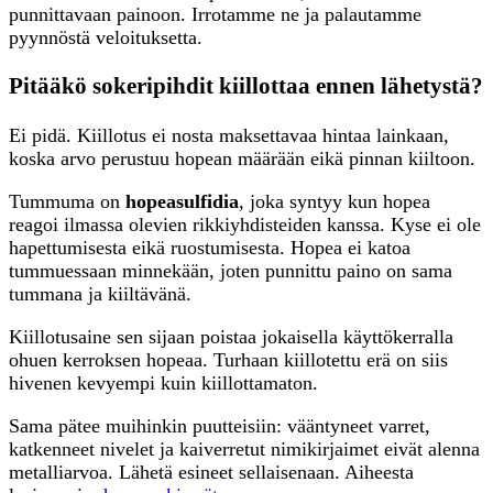
punnittavaan painoon. Irrotamme ne ja palautamme
pyynnöstä veloituksetta.
Pitääkö sokeripihdit kiillottaa ennen lähetystä?
Ei pidä. Kiillotus ei nosta maksettavaa hintaa lainkaan,
koska arvo perustuu hopean määrään eikä pinnan kiiltoon.
Tummuma on
hopeasulfidia
, joka syntyy kun hopea
reagoi ilmassa olevien rikkiyhdisteiden kanssa. Kyse ei ole
hapettumisesta eikä ruostumisesta. Hopea ei katoa
tummuessaan minnekään, joten punnittu paino on sama
tummana ja kiiltävänä.
Kiillotusaine sen sijaan poistaa jokaisella käyttökerralla
ohuen kerroksen hopeaa. Turhaan kiillotettu erä on siis
hivenen kevyempi kuin kiillottamaton.
Sama pätee muihinkin puutteisiin: vääntyneet varret,
katkenneet nivelet ja kaiverretut nimikirjaimet eivät alenna
metalliarvoa. Lähetä esineet sellaisenaan. Aiheesta