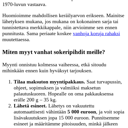
1970-luvun vastaava.
Huomioimme mahdollisen keräilyarvon erikseen. Mainitse
lähetyksen mukana, jos mukana on kokonainen sarja tai
tunnistettava merkkikappale, niin arvioimme sen ennen
punnitusta. Sama periaate koskee
vanhoja koruja rahaksi
muutettaessa.
Miten myyt vanhat sokeripihdit meille?
Myynti onnistuu kolmessa vaiheessa, etkä sitoudu
mihinkään ennen kuin hyväksyt tarjouksen.
Tilaa maksuton myyntipakkaus.
Saat turvapussin,
ohjeet, sopimuksen ja valmiiksi maksetun
palautuskuoren. Hopealle on oma pakkauksensa
erälle 200 g – 35 kg.
Lähetä esineet.
Lähetys on vakuutettu
automaattisesti vähintään
5 000 euroon
, ja voit sopia
lisävakuutuksen jopa 15 000 euroon. Punnitsemme
esineet ja määritämme pitoisuuden, minkä jälkeen