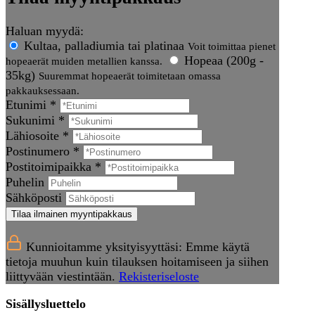
Haluan myydä:
Kultaa, palladiumia tai platinaa
Voit toimittaa pienet
Hopeaa (200g -
hopeaerät muiden metallien kanssa.
35kg)
Suuremmat hopeaerät toimitetaan omassa
pakkauksessaan.
Etunimi *
Sukunimi *
Lähiosoite *
Postinumero *
Postitoimipaikka *
Puhelin
Sähköposti
Tilaa ilmainen myyntipakkaus
Kunnioitamme yksityisyyttäsi: Emme käytä
tietoja muuhun kuin tilauksen hoitamiseen ja siihen
liittyvään viestintään.
Rekisteriseloste
Sisällysluettelo