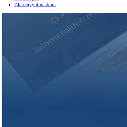
Tilaa myyntipakkaus