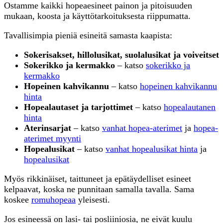
Ostamme kaikki hopeaesineet painon ja pitoisuuden
mukaan, koosta ja käyttötarkoituksesta riippumatta.
Tavallisimpia pieniä esineitä samasta kaapista:
Sokerisakset, hillolusikat, suolalusikat ja voiveitset
Sokerikko ja kermakko
– katso
sokerikko ja
kermakko
Hopeinen kahvikannu
– katso
hopeinen kahvikannu
hinta
Hopealautaset ja tarjottimet
– katso
hopealautanen
hinta
Aterinsarjat
– katso
vanhat hopea-aterimet
ja
hopea-
aterimet myynti
Hopealusikat
– katso
vanhat hopealusikat hinta
ja
hopealusikat
Myös rikkinäiset, taittuneet ja epätäydelliset esineet
kelpaavat, koska ne punnitaan samalla tavalla. Sama
koskee
romuhopeaa
yleisesti.
Jos esineessä on lasi- tai posliiniosia, ne eivät kuulu