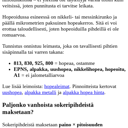
veitsissä, joten punnitusta ei tarvitse leikata.
Hopeoidussa esineessä on nikkeli- tai messinkirunko ja
päällä mikrometrien paksuinen hopeakerros. Sitä ei voi
erottaa taloudellisesti, joten hopeoiduilla pihdeillä ei ole
romuarvoa.
Tunnistus onnistuu leimasta, joka on tavallisesti pihtien
sisäpinnalla tai varren takana:
813, 830, 925, 800
= hopeaa, ostamme
EPNS, alpakka, uushopea, nikkelihopea, hopeoitu,
A1
= ei jalometalliarvoa
Lue lisää leimoista:
hopealeimat
. Pinnoitteista kertovat
uushopea
,
alpakka metalli
ja
alpakka hopea hinta
.
Paljonko vanhoista sokeripihdeistä
maksetaan?
Sokeripihdeistä maksetaan
paino × pitoisuuden