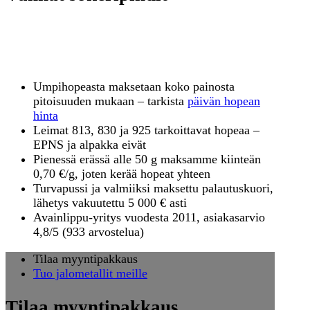
Ovatko vanhat sokeripihtisi
hopeaa vai hopeoitua?
Umpihopeasta maksetaan koko painosta
pitoisuuden mukaan – tarkista
päivän hopean
hinta
Leimat 813, 830 ja 925 tarkoittavat hopeaa –
EPNS ja alpakka eivät
Pienessä erässä alle 50 g maksamme kiinteän
0,70 €/g, joten kerää hopeat yhteen
Turvapussi ja valmiiksi maksettu palautuskuori,
lähetys vakuutettu 5 000 € asti
Avainlippu-yritys vuodesta 2011, asiakasarvio
4,8/5 (933 arvostelua)
Tilaa myyntipakkaus
Tuo jalometallit meille
Tilaa myyntipakkaus