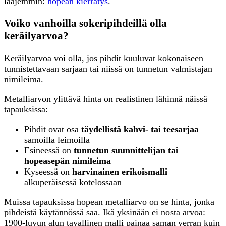
laajemmin:
hopean kierrätys
.
Voiko vanhoilla sokeripihdeillä olla
keräilyarvoa?
Keräilyarvoa voi olla, jos pihdit kuuluvat kokonaiseen
tunnistettavaan sarjaan tai niissä on tunnetun valmistajan
nimileima.
Metalliarvon ylittävä hinta on realistinen lähinnä näissä
tapauksissa:
Pihdit ovat osa
täydellistä kahvi- tai teesarjaa
samoilla leimoilla
Esineessä on
tunnetun suunnittelijan tai
hopeasepän nimileima
Kyseessä on
harvinainen erikoismalli
alkuperäisessä kotelossaan
Muissa tapauksissa hopean metalliarvo on se hinta, jonka
pihdeistä käytännössä saa. Ikä yksinään ei nosta arvoa:
1900-luvun alun tavallinen malli painaa saman verran kuin