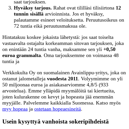
saat tarjouksen.
Hyväksy tarjous.
Rahat ovat tililläsi tilisiirtona
12
tunnin sisällä
arvioinnista. Jos et hyväksy,
palautamme esineet veloituksetta. Peruutusoikeus on
72 tuntia eikä peruutusmaksua ole.
Hintatakuu koskee jokaista lähetystä: jos saat toiselta
vastaavalta ostajalta korkeamman sitovan tarjouksen, joka
on enintään 24 tuntia vanha, maksamme sen yli
+0,50
euroa grammalta
. Oma tarjouksemme on voimassa 48
tuntia ja
Verkkokulta Oy on suomalainen Avainlippu-yritys, joka on
ostanut jalometalleja
vuodesta 2011
. Volyymimme on yli
50 miljoonaa euroa ja asiakasarviomme 4,8/5 (933
arvostelua). Emme ylläpidä myymälöitä tai kiertueita,
joten kulurakenne on kevyt ja hopeasta jää enemmän
myyjälle. Palvelemme kaikkialla Suomessa. Katso myös
myy hopeaa
ja
ostetaan hopeaesineitä
.
Usein kysyttyä vanhoista sokeripihdeistä