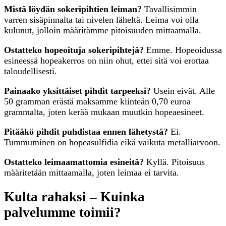
Mistä löydän sokeripihtien leiman?
Tavallisimmin
varren sisäpinnalta tai nivelen läheltä. Leima voi olla
kulunut, jolloin määritämme pitoisuuden mittaamalla.
Ostatteko hopeoituja sokeripihtejä?
Emme. Hopeoidussa
esineessä hopeakerros on niin ohut, ettei sitä voi erottaa
taloudellisesti.
Painaako yksittäiset pihdit tarpeeksi?
Usein eivät. Alle
50 gramman erästä maksamme kiinteän 0,70 euroa
grammalta, joten kerää mukaan muutkin hopeaesineet.
Pitääkö pihdit puhdistaa ennen lähetystä?
Ei.
Tummuminen on hopeasulfidia eikä vaikuta metalliarvoon.
Ostatteko leimaamattomia esineitä?
Kyllä. Pitoisuus
määritetään mittaamalla, joten leimaa ei tarvita.
Kulta rahaksi – Kuinka
palvelumme toimii?