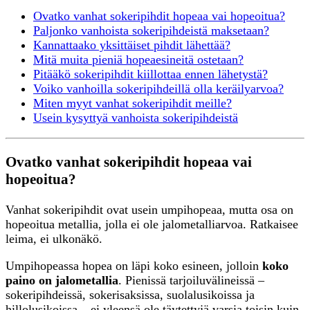
Ovatko vanhat sokeripihdit hopeaa vai hopeoitua?
Paljonko vanhoista sokeripihdeistä maksetaan?
Kannattaako yksittäiset pihdit lähettää?
Mitä muita pieniä hopeaesineitä ostetaan?
Pitääkö sokeripihdit kiillottaa ennen lähetystä?
Voiko vanhoilla sokeripihdeillä olla keräilyarvoa?
Miten myyt vanhat sokeripihdit meille?
Usein kysyttyä vanhoista sokeripihdeistä
Ovatko vanhat sokeripihdit hopeaa vai
hopeoitua?
Vanhat sokeripihdit ovat usein umpihopeaa, mutta osa on
hopeoitua metallia, jolla ei ole jalometalliarvoa. Ratkaisee
leima, ei ulkonäkö.
Umpihopeassa hopea on läpi koko esineen, jolloin
koko
paino on jalometallia
. Pienissä tarjoiluvälineissä –
sokeripihdeissä, sokerisaksissa, suolalusikoissa ja
hillolusikoissa – ei yleensä ole täytettyjä varsia toisin kuin