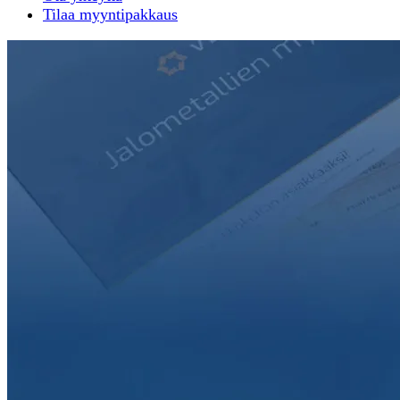
Tilaa myyntipakkaus