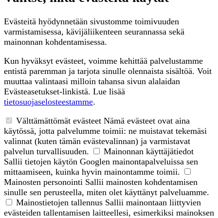
Evästeitä hyödynnetään sivustomme toimivuuden
varmistamisessa, kävijäliikenteen seurannassa sekä
mainonnan kohdentamisessa.
Kun hyväksyt evästeet, voimme kehittää palvelustamme
entistä paremman ja tarjota sinulle olennaista sisältöä. Voit
muuttaa valintaasi milloin tahansa sivun alalaidan
Evästeasetukset-linkistä. Lue lisää
tietosuojaselosteestamme
.
Välttämättömät evästeet
Nämä evästeet ovat aina
käytössä, jotta palvelumme toimii: ne muistavat tekemäsi
valinnat (kuten tämän evästevalinnan) ja varmistavat
palvelun turvallisuuden.
Mainonnan käyttäjätiedot
Sallii tietojen käytön Googlen mainontapalveluissa sen
mittaamiseen, kuinka hyvin mainontamme toimii.
Mainosten personointi
Sallii mainosten kohdentamisen
sinulle sen perusteella, miten olet käyttänyt palveluamme.
Mainostietojen tallennus
Sallii mainontaan liittyvien
evästeiden tallentamisen laitteellesi, esimerkiksi mainoksen