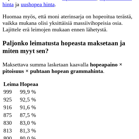
hinta
ja
uushopea hinta
.
Huomaa myös, että moni aterinsarja on hopeoitua terästä,
vaikka mukana olisi yksittäisiä massiivihopeisia osia.
Lajittele erä leimojen mukaan ennen lähetystä.
Paljonko leimatusta hopeasta maksetaan ja
miten myyt sen?
Maksettava summa lasketaan kaavalla
hopeapaino ×
pitoisuus × puhtaan hopean grammahinta
.
Leima
Hopeaa
999
99,9 %
925
92,5 %
916
91,6 %
875
87,5 %
830
83,0 %
813
81,3 %
800
80,0 %