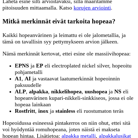
Lähetä esine silti arvioitavaksi, sillä määritämme
pitoisuuden mittaamalla. Katso
korujen arviointi
.
Mitkä merkinnät eivät tarkoita hopeaa?
Kaikki hopeanvärinen ja leimattu ei ole jalometallia, ja
tämä on tavallisin syy pettymykseen arvion jälkeen.
Nämä merkinnät kertovat, ettei esine ole massiivihopeaa:
EPNS
ja
EP
eli electroplated nickel silver, hopeoitu
pohjametalli
A1
,
AI
ja vastaavat laatumerkinnät hopeoinnin
paksuudelle
ALP
,
alpakka
,
nikkelihopea
,
uushopea
ja
NS
eli
hopeanvärinen kupari-nikkeli-sinkkiseos, jossa ei ole
hopeaa lainkaan
Rostfritt
,
inox
ja
stainless
eli ruostumaton teräs
Hopeoidussa esineessä pintakerros on niin ohut, ettei sitä
voi hyödyntää romuhopeana, joten näistä ei makseta
hopean hintaa. Lisätietoa:
alpakka metalli
,
alpakkalusikat