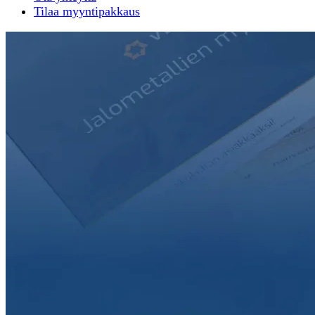
Tilaa myyntipakkaus