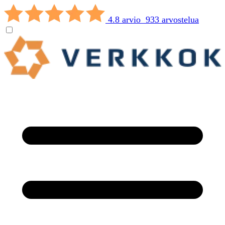
4.8 arvio 933 arvostelua