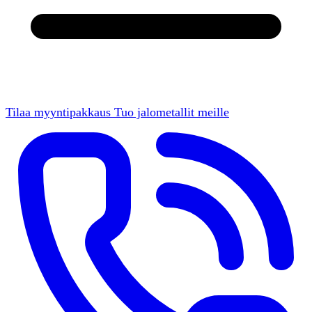
Tilaa myyntipakkaus
Tuo jalometallit meille