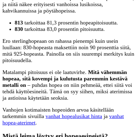
ja niitä näkee erityisesti vanhoissa lusikoissa,
kahvikannuissa ja pöytähopeissa.
813
tarkoittaa 81,3 prosentin hopeapitoisuutta.
830
tarkoittaa 83,0 prosentin pitoisuutta.
Ero sterlinghopeaan on rahassa pienempi kuin usein
luullaan: 830-hopeasta maksettiin noin 90 prosenttia siitä,
mitä 925-hopeasta. Painolla on siis suurempi merkitys kuin
pitoisuudella.
Matalampi pitoisuus ei ole laatuvirhe.
Mitä vähemmän
hopeaa, sitä kovempi ja kulutusta paremmin kestävä
metalli on
– puhdas hopea on niin pehmeää, ettei siitä voi
tehdä käyttöesineitä. Tämä on syy siihen, miksi aterimissa
ja astioissa käytetään seoksia.
Vanhojen kotimaisten hopeoiden arvoa käsitellään
tarkemmin sivuilla
vanhat hopealusikat hinta
ja
vanhat
hopea-aterimet
.
Mistä leima löytyy eri hopeaesineistä?