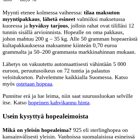
Myynti etenee kolmessa vaiheessa:
tilaa maksuton
myyntipakkaus
,
lähetä esineet
valmiiksi maksetussa
kuoressa ja
hyväksy tarjous
, jolloin rahat ovat tililläsi 12
tunnin sisällä arvioinnista. Hopealle on oma pakkaus,
johon mahtuu 200 g – 35 kg. Alle 50 gramman hopeaerästä
kultapakkauksessa maksamme kiinteän 0,70 euroa
grammalta ja 50–200 grammasta markkinahinnan mukaan.
Lähetys on vakuutettu automaattisesti vähintään 5 000
euroon, peruutusoikeus on 72 tuntia ja palautus
veloitukseton. Palvelemme kaikkialla Suomessa. Katso
myös
ostetaan hopeaa
.
Punnitse erä ja lue leima, niin saat suuruusluokan selville
itse. Katso
hopeinen kahvikannu hinta
.
Usein kysyttyä hopealeimoista
Mikä on yleisin hopealeima?
925 eli sterlinghopea on
kansainvälisesti yleisin. Vanhoissa suomalaisissa esineissä