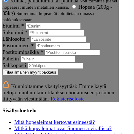
Kultaa, palladiumia tai platinaa
Voit toimittaa pienet
Hopeaa (200g -
hopeaerät muiden metallien kanssa.
35kg)
Suuremmat hopeaerät toimitetaan omassa
pakkauksessaan.
Etunimi *
Sukunimi *
Lähiosoite *
Postinumero *
Postitoimipaikka *
Puhelin
Sähköposti
Tilaa ilmainen myyntipakkaus
Kunnioitamme yksityisyyttäsi: Emme käytä
tietoja muuhun kuin tilauksen hoitamiseen ja siihen
liittyvään viestintään.
Rekisteriseloste
Sisällysluettelo
Mitä hopealeimat kertovat esineestä?
Mitkä hopealeimat ovat Suomessa virallisia?