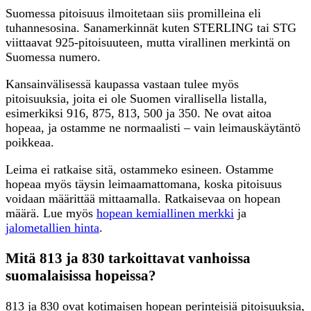
Suomessa pitoisuus ilmoitetaan siis promilleina eli
tuhannesosina. Sanamerkinnät kuten STERLING tai STG
viittaavat 925-pitoisuuteen, mutta virallinen merkintä on
Suomessa numero.
Kansainvälisessä kaupassa vastaan tulee myös
pitoisuuksia, joita ei ole Suomen virallisella listalla,
esimerkiksi 916, 875, 813, 500 ja 350. Ne ovat aitoa
hopeaa, ja ostamme ne normaalisti – vain leimauskäytäntö
poikkeaa.
Leima ei ratkaise sitä, ostammeko esineen. Ostamme
hopeaa myös täysin leimaamattomana, koska pitoisuus
voidaan määrittää mittaamalla. Ratkaisevaa on hopean
määrä. Lue myös
hopean kemiallinen merkki
ja
jalometallien hinta
.
Mitä 813 ja 830 tarkoittavat vanhoissa
suomalaisissa hopeissa?
813 ja 830 ovat kotimaisen hopean perinteisiä pitoisuuksia,