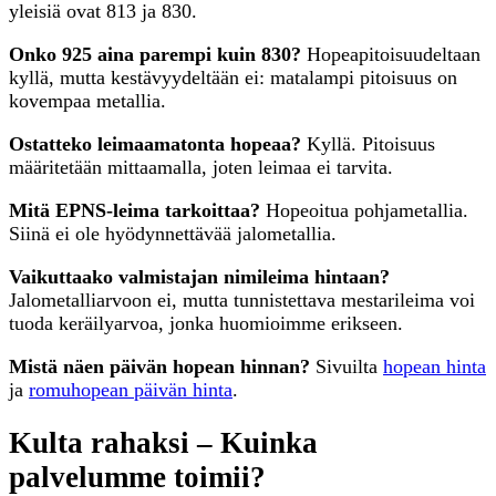
yleisiä ovat 813 ja 830.
Onko 925 aina parempi kuin 830?
Hopeapitoisuudeltaan
kyllä, mutta kestävyydeltään ei: matalampi pitoisuus on
kovempaa metallia.
Ostatteko leimaamatonta hopeaa?
Kyllä. Pitoisuus
määritetään mittaamalla, joten leimaa ei tarvita.
Mitä EPNS-leima tarkoittaa?
Hopeoitua pohjametallia.
Siinä ei ole hyödynnettävää jalometallia.
Vaikuttaako valmistajan nimileima hintaan?
Jalometalliarvoon ei, mutta tunnistettava mestarileima voi
tuoda keräilyarvoa, jonka huomioimme erikseen.
Mistä näen päivän hopean hinnan?
Sivuilta
hopean hinta
ja
romuhopean päivän hinta
.
Kulta rahaksi – Kuinka
palvelumme toimii?