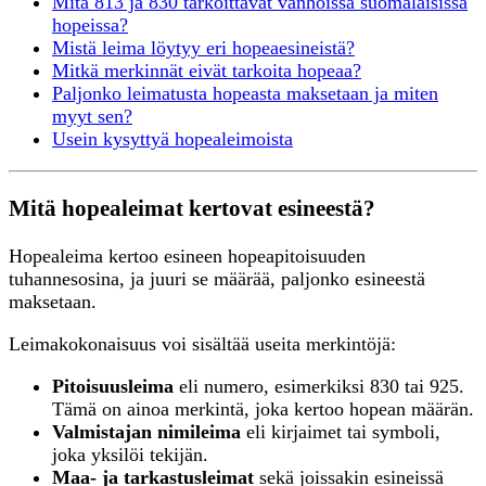
Mitä 813 ja 830 tarkoittavat vanhoissa suomalaisissa
hopeissa?
Mistä leima löytyy eri hopeaesineistä?
Mitkä merkinnät eivät tarkoita hopeaa?
Paljonko leimatusta hopeasta maksetaan ja miten
myyt sen?
Usein kysyttyä hopealeimoista
Mitä hopealeimat kertovat esineestä?
Hopealeima kertoo esineen hopeapitoisuuden
tuhannesosina, ja juuri se määrää, paljonko esineestä
maksetaan.
Leimakokonaisuus voi sisältää useita merkintöjä:
Pitoisuusleima
eli numero, esimerkiksi 830 tai 925.
Tämä on ainoa merkintä, joka kertoo hopean määrän.
Valmistajan nimileima
eli kirjaimet tai symboli,
joka yksilöi tekijän.
Maa- ja tarkastusleimat
sekä joissakin esineissä