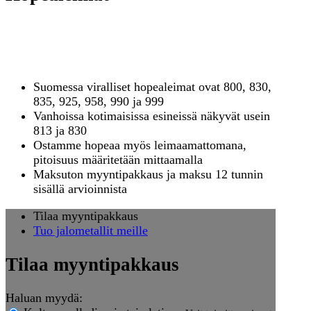
Mitä hopealeima kertoo
esineestäsi?
Suomessa viralliset hopealeimat ovat 800, 830,
835, 925, 958, 990 ja 999
Vanhoissa kotimaisissa esineissä näkyvät usein
813 ja 830
Ostamme hopeaa myös leimaamattomana,
pitoisuus määritetään mittaamalla
Maksuton myyntipakkaus ja maksu 12 tunnin
sisällä arvioinnista
Tilaa myyntipakkaus
Tuo jalometallit meille
Tilaa myyntipakkaus
Haluan myydä: