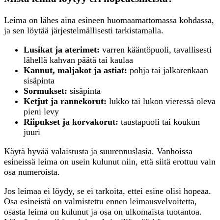
Leima on lähes aina esineen huomaamattomassa kohdassa,
ja sen löytää järjestelmällisesti tarkistamalla.
Lusikat ja aterimet:
varren kääntöpuoli, tavallisesti
lähellä kahvan päätä tai kaulaa
Kannut, maljakot ja astiat:
pohja tai jalkarenkaan
sisäpinta
Sormukset:
sisäpinta
Ketjut ja rannekorut:
lukko tai lukon vieressä oleva
pieni levy
Riipukset ja korvakorut:
taustapuoli tai koukun
juuri
Käytä hyvää valaistusta ja suurennuslasia. Vanhoissa
esineissä leima on usein kulunut niin, että siitä erottuu vain
osa numeroista.
Jos leimaa ei löydy, se ei tarkoita, ettei esine olisi hopeaa.
Osa esineistä on valmistettu ennen leimausvelvoitetta,
osasta leima on kulunut ja osa on ulkomaista tuotantoa.