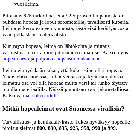
vuosileima.
Pitoisuus 925 tarkoittaa, että 92,5 prosenttia painosta on
puhdasta hopeaa ja loput seosmetallia, tavallisesti kuparia.
Leima ei kerro esineen kunnosta, iästä eikä keräilyarvosta,
vaan pelkästään materiaalista.
Kun myyt hopeaa, leima on lähtökohta ja mittaus
varmistus: määritämme pitoisuuden aina itse. Katso myös
hopean arvo
ja
paljonko hopeasta maksetaan
.
Leima ei myöskään takaa, että koko esine olisi hopeaa.
Yhdistelmäesineissä, kuten veitsissä ja kynttilänjaloissa,
leimattu osa voi olla hopeaa mutta varsi tai runko täytetty
muulla materiaalilla. Näissä punnitaan vain jalometalliosa.
Katso
vanhat sokeripihdit
.
Mitkä hopealeimat ovat Suomessa virallisia?
Turvallisuus- ja kemikaalivirasto Tukes hyväksyy hopealle
pitoisuusleimat
800, 830, 835, 925, 958, 990 ja 999
.