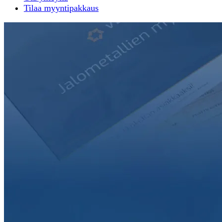
Tilaa myyntipakkaus