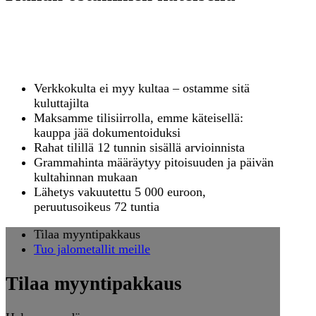
Voiko kultakauppa hoitua
käteisellä?
Verkkokulta ei myy kultaa – ostamme sitä
kuluttajilta
Maksamme tilisiirrolla, emme käteisellä:
kauppa jää dokumentoiduksi
Rahat tilillä 12 tunnin sisällä arvioinnista
Grammahinta määräytyy pitoisuuden ja päivän
kultahinnan mukaan
Lähetys vakuutettu 5 000 euroon,
peruutusoikeus 72 tuntia
Tilaa myyntipakkaus
Tuo jalometallit meille
Tilaa myyntipakkaus