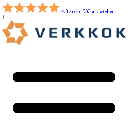
4.8 arvio 933 arvostelua