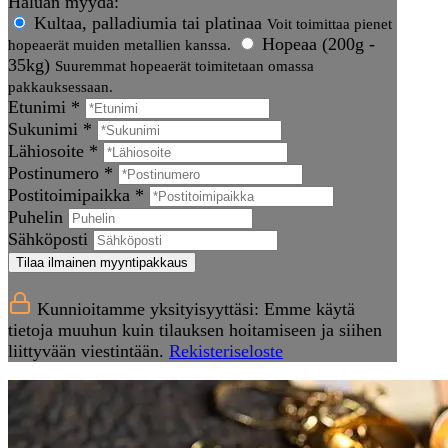
Haluan myydä:
Kultaa, palladiumia tai platinaa
Voit toimittaa pienet
Hopeaa (200g -
hopeaerät muiden metallien kanssa.
35kg)
Suuremmat hopeaerät toimitetaan omassa
pakkauksessaan.
Etunimi *
Sukunimi *
Lähiosoite *
Postinumero *
Postitoimipaikka *
Puhelin
Sähköposti
Tilaa ilmainen myyntipakkaus
Kunnioitamme yksityisyyttäsi: Emme käytä
tietoja muuhun kuin tilauksen hoitamiseen ja siihen
liittyvään viestintään.
Rekisteriseloste