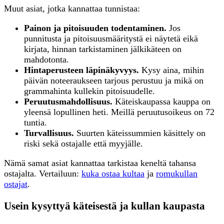
Muut asiat, jotka kannattaa tunnistaa:
Painon ja pitoisuuden todentaminen.
Jos
punnitusta ja pitoisuusmääritystä ei näytetä eikä
kirjata, hinnan tarkistaminen jälkikäteen on
mahdotonta.
Hintaperusteen läpinäkyvyys.
Kysy aina, mihin
päivän noteeraukseen tarjous perustuu ja mikä on
grammahinta kullekin pitoisuudelle.
Peruutusmahdollisuus.
Käteiskaupassa kauppa on
yleensä lopullinen heti. Meillä peruutusoikeus on 72
tuntia.
Turvallisuus.
Suurten käteissummien käsittely on
riski sekä ostajalle että myyjälle.
Nämä samat asiat kannattaa tarkistaa keneltä tahansa
ostajalta. Vertailuun:
kuka ostaa kultaa
ja
romukullan
ostajat
.
Usein kysyttyä käteisestä ja kullan kaupasta