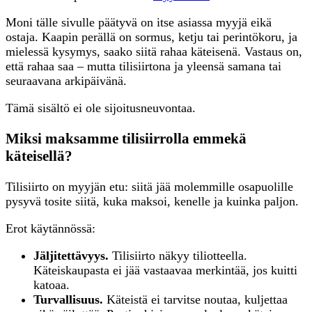
Moni tälle sivulle päätyvä on itse asiassa myyjä eikä
ostaja. Kaapin perällä on sormus, ketju tai perintökoru, ja
mielessä kysymys, saako siitä rahaa käteisenä. Vastaus on,
että rahaa saa – mutta tilisiirtona ja yleensä samana tai
seuraavana arkipäivänä.
Tämä sisältö ei ole sijoitusneuvontaa.
Miksi maksamme tilisiirrolla emmekä
käteisellä?
Tilisiirto on myyjän etu: siitä jää molemmille osapuolille
pysyvä tosite siitä, kuka maksoi, kenelle ja kuinka paljon.
Erot käytännössä:
Jäljitettävyys.
Tilisiirto näkyy tiliotteella.
Käteiskaupasta ei jää vastaavaa merkintää, jos kuitti
katoaa.
Turvallisuus.
Käteistä ei tarvitse noutaa, kuljettaa