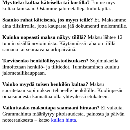
Myyttekö kultaa käteisellä tai kortilla?
Emme myy
kultaa lainkaan. Ostamme jalometalleja kuluttajilta.
Saanko rahat käteisenä, jos myyn teille?
Et. Maksamme
aina tilisiirrolla, jotta kaupasta jää dokumentti molemmille.
Kuinka nopeasti maksu näkyy tilillä?
Maksu lähtee 12
tunnin sisällä arvioinnista. Käytännössä raha on tilillä
samana tai seuraavana arkipäivänä.
Tarvitsenko henkilöllisyystodistuksen?
Sopimuksella
ilmoitetaan henkilö- ja tilitiedot. Tunnistaminen kuuluu
jalometallikauppaan.
Voinko myydä toisen henkilön kultaa?
Maksu
suoritetaan sopimuksen tehneelle henkilölle. Kuolinpesän
omaisuudesta kannattaa olla yhteydessä etukäteen.
Vaikuttaako maksutapa saamaani hintaan?
Ei vaikuta.
Grammahinta määräytyy pitoisuudesta, painosta ja päivän
noteerauksesta – katso
kullan hinta
.