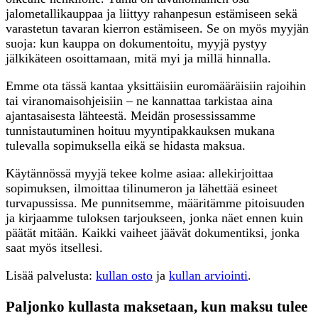
jalometallikauppaa ja liittyy rahanpesun estämiseen sekä
varastetun tavaran kierron estämiseen. Se on myös myyjän
suoja: kun kauppa on dokumentoitu, myyjä pystyy
jälkikäteen osoittamaan, mitä myi ja millä hinnalla.
Emme ota tässä kantaa yksittäisiin euromääräisiin rajoihin
tai viranomaisohjeisiin – ne kannattaa tarkistaa aina
ajantasaisesta lähteestä. Meidän prosessissamme
tunnistautuminen hoituu myyntipakkauksen mukana
tulevalla sopimuksella eikä se hidasta maksua.
Käytännössä myyjä tekee kolme asiaa: allekirjoittaa
sopimuksen, ilmoittaa tilinumeron ja lähettää esineet
turvapussissa. Me punnitsemme, määritämme pitoisuuden
ja kirjaamme tuloksen tarjoukseen, jonka näet ennen kuin
päätät mitään. Kaikki vaiheet jäävät dokumentiksi, jonka
saat myös itsellesi.
Lisää palvelusta:
kullan osto
ja
kullan arviointi
.
Paljonko kullasta maksetaan, kun maksu tulee