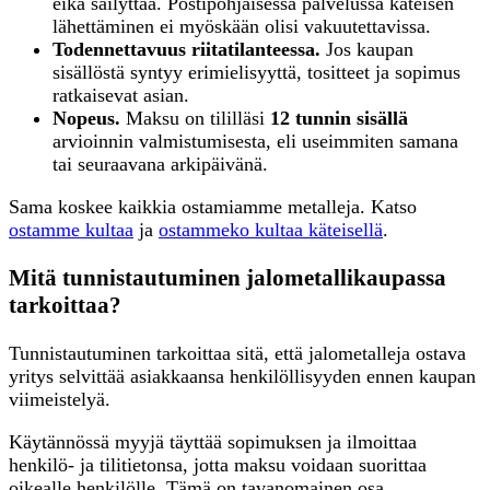
eikä säilyttää. Postipohjaisessa palvelussa käteisen
lähettäminen ei myöskään olisi vakuutettavissa.
Todennettavuus riitatilanteessa.
Jos kaupan
sisällöstä syntyy erimielisyyttä, tositteet ja sopimus
ratkaisevat asian.
Nopeus.
Maksu on tililläsi
12 tunnin sisällä
arvioinnin valmistumisesta, eli useimmiten samana
tai seuraavana arkipäivänä.
Sama koskee kaikkia ostamiamme metalleja. Katso
ostamme kultaa
ja
ostammeko kultaa käteisellä
.
Mitä tunnistautuminen jalometallikaupassa
tarkoittaa?
Tunnistautuminen tarkoittaa sitä, että jalometalleja ostava
yritys selvittää asiakkaansa henkilöllisyyden ennen kaupan
viimeistelyä.
Käytännössä myyjä täyttää sopimuksen ja ilmoittaa
henkilö- ja tilitietonsa, jotta maksu voidaan suorittaa
oikealle henkilölle. Tämä on tavanomainen osa