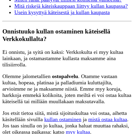
Mitä riskejä käteiskauppaan liittyy kullan kaupassa?
Usein kysyttyä käteisestä ja kullan kaupasta
Onnistuuko kullan ostaminen käteisellä
Verkkokullalta?
Ei onnistu, ja syitä on kaksi: Verkkokulta ei myy kultaa
lainkaan, ja ostamastamme kullasta maksamme aina
tilisiirrolla.
Olemme jalometallien
ostopalvelu
. Otamme vastaan
kultaa, hopeaa, platinaa ja palladiumia kuluttajilta,
arvioimme ne ja maksamme niistä. Emme myy koruja,
harkkoja emmekä kolikoita, joten meiltä ei voi ostaa kultaa
käteisellä tai millään muullakaan maksutavalla.
Jos etsit tietoa siitä, mistä sijoituskultaa voi ostaa, aihetta
käsitellään sivuilla
kullan ostaminen
ja
mistä ostaa kultaa
.
Jos taas sinulla on jo kultaa, jonka haluat muuttaa rahaksi,
olet oikeassa paikassa: katso
myy kultaa
.