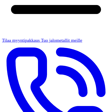
Tilaa myyntipakkaus
Tuo jalometallit meille