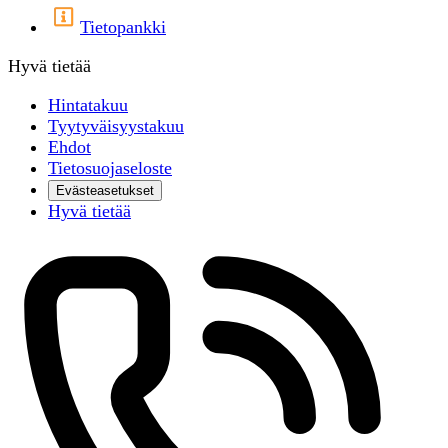
Tietopankki
Hyvä tietää
Hintatakuu
Tyytyväisyystakuu
Ehdot
Tietosuojaseloste
Evästeasetukset
Hyvä tietää