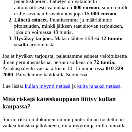
palautuskuoren. Lähetys on vakuutettu
automaattisesti vähintään
5 000 euroon
; suuremmille
erille sovitaan lisävakuutus jopa
15 000 euroon
.
Lähetä esineet.
Punnitsemme ja määritämme
pitoisuuden, minkä jälkeen saat sitovan tarjouksen,
joka on voimassa 48 tuntia.
Hyväksy tarjous.
Maksu lähtee tilillesi
12 tunnin
sisällä
arvioinnista.
Jos et hyväksy tarjousta, palautamme esineet veloituksetta
ilman peruutusmaksua; peruutusoikeus on
72 tuntia
.
Asiakaspalvelu vastaa arkisin 10–15 numerossa
010 229
2080
. Palvelemme kaikkialla Suomessa.
Lue lisää:
kullan myynti netissä
ja
kulta rahaksi netissä
.
Mitä riskejä käteiskauppaan liittyy kullan
kaupassa?
Suurin riski on dokumentoinnin puute: ilman tositetta on
vaikea todistaa jälkikäteen, mitä myytiin ja millä hinnalla.