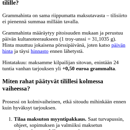
tilille?
Grammahinta on sama riippumatta maksutavasta – tilisiirto
ei pienennä summaa millään tavalla.
Grammahinta määräytyy pitoisuuden mukaan ja perustuu
päivän kultanoteeraukseen (1 troy-unssi = 31,1035 g).
Hinta muuttuu jokaisena pörssipäivänä, joten katso
päivän
hinta
ja täysi
hinnasto
ennen lähetystä.
Hintatakuu: maksamme kilpailijan sitovan, enintään 24
tuntia vanhan tarjouksen yli
+0,50 euroa grammalta
.
Miten rahat päätyvät tilillesi kolmessa
vaiheessa?
Prosessi on kolmivaiheinen, etkä sitoudu mihinkään ennen
kuin hyväksyt tarjouksen.
Tilaa maksuton myyntipakkaus.
Saat turvapussin,
ohjeet, sopimuksen ja valmiiksi maksetun