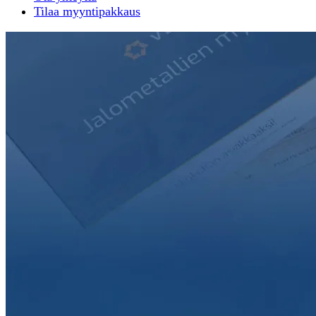
Tilaa myyntipakkaus