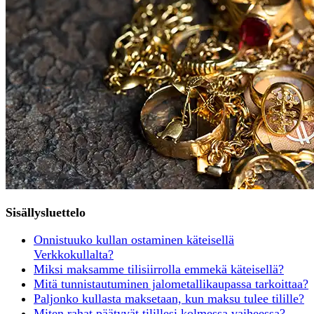
Sisällysluettelo
Onnistuuko kullan ostaminen käteisellä
Verkkokullalta?
Miksi maksamme tilisiirrolla emmekä käteisellä?
Mitä tunnistautuminen jalometallikaupassa tarkoittaa?
Paljonko kullasta maksetaan, kun maksu tulee tilille?
Miten rahat päätyvät tilillesi kolmessa vaiheessa?