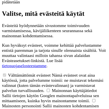
pidätetään
Valitse, mitä evästeitä käytät
Evästeitä hyödynnetään sivustomme toimivuuden
varmistamisessa, kävijäliikenteen seurannassa sekä
mainonnan kohdentamisessa.
Kun hyväksyt evästeet, voimme kehittää palvelustamme
entistä paremman ja tarjota sinulle olennaista sisältöä. Voit
muuttaa valintaasi milloin tahansa sivun alalaidan
Evästeasetukset-linkistä. Lue lisää
tietosuojaselosteestamme
.
Välttämättömät evästeet
Nämä evästeet ovat aina
käytössä, jotta palvelumme toimii: ne muistavat tekemäsi
valinnat (kuten tämän evästevalinnan) ja varmistavat
palvelun turvallisuuden.
Mainonnan käyttäjätiedot
Sallii tietojen käytön Googlen mainontapalveluissa sen
mittaamiseen, kuinka hyvin mainontamme toimii.
Mainosten personointi
Sallii mainosten kohdentamisen