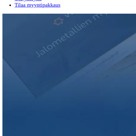
Tilaa myyntipakkaus